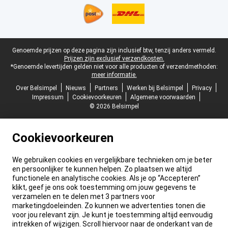
Juridische voettekst
Genoemde prijzen op deze pagina zijn inclusief btw, tenzij anders vermeld.
Prijzen zijn exclusief verzendkosten.
*Genoemde levertijden gelden niet voor alle producten of verzendmethoden:
meer informatie.
Over Belsimpel
Nieuws
Partners
Werken bij Belsimpel
Privacy
Impressum
Cookievoorkeuren
Algemene voorwaarden
© 2026 Belsimpel
Cookievoorkeuren
We gebruiken cookies en vergelijkbare technieken om je beter
en persoonlijker te kunnen helpen. Zo plaatsen we altijd
functionele en analytische cookies. Als je op “Accepteren”
klikt, geef je ons ook toestemming om jouw gegevens te
verzamelen en te delen met 3 partners voor
marketingdoeleinden. Zo kunnen we advertenties tonen die
voor jou relevant zijn. Je kunt je toestemming altijd eenvoudig
intrekken of wijzigen. Scroll hiervoor naar de onderkant van de