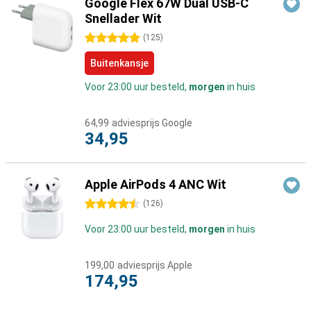
Google Flex 67W Dual USB-C
Snellader Wit
5 sterren
(
125
)
Buitenkansje
Voor 23:00 uur besteld,
morgen
in huis
64,99
adviesprijs Google
34,95
Apple AirPods 4 ANC Wit
4.5 sterren
(
126
)
Voor 23:00 uur besteld,
morgen
in huis
199,00
adviesprijs Apple
174,95