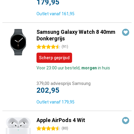
179,95
Outlet vanaf
161,95
Samsung Galaxy Watch 8 40mm
Donkergrijs
4.5 sterren
(
91
)
Scherp geprijsd
Voor 23:00 uur besteld,
morgen
in huis
379,00
adviesprijs Samsung
202,95
Outlet vanaf
179,95
Apple AirPods 4 Wit
4.5 sterren
(
80
)