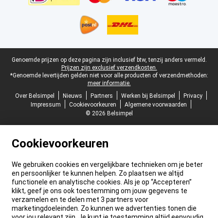
Juridische voettekst
Genoemde prijzen op deze pagina zijn inclusief btw, tenzij anders vermeld.
Prijzen zijn exclusief verzendkosten.
*Genoemde levertijden gelden niet voor alle producten of verzendmethoden:
meer informatie.
Over Belsimpel
Nieuws
Partners
Werken bij Belsimpel
Privacy
Impressum
Cookievoorkeuren
Algemene voorwaarden
© 2026 Belsimpel
Cookievoorkeuren
We gebruiken cookies en vergelijkbare technieken om je beter
en persoonlijker te kunnen helpen. Zo plaatsen we altijd
functionele en analytische cookies. Als je op “Accepteren”
klikt, geef je ons ook toestemming om jouw gegevens te
verzamelen en te delen met 3 partners voor
marketingdoeleinden. Zo kunnen we advertenties tonen die
voor jou relevant zijn. Je kunt je toestemming altijd eenvoudig