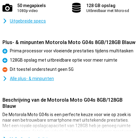
50 megapixels
128 GB opslag
1080p video
Uitbreidbaar met Micro-sd
Uitgebreide specs
Plus- & minpunten Motorola Moto G04s 8GB/128GB Blauw
Prima processor voor vloeiende prestaties tijdens multitasken
Pluspunt
128GB opslag met uitbreidbare optie voor meer ruimte
Pluspunt
Dit toestel ondersteunt geen 5G
Minpunt
Alle plus- & minpunten
Beschrijving van de Motorola Moto G04s 8GB/128GB
Blauw
De Motorola Moto G04s is een perfecte keuze voor wie op zoek is
naar een betrouwbare smartphone met uitstekende prestaties.
Met een royale opslagcapaciteit van 128GB heb je genoeg ruimte
voor al je apps, foto’s en video's. De krachtige processor zorgt voor
vloeiende prestaties, zelfs tijdens multitasken. Dankzij de lange