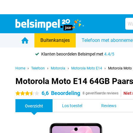
Buitenkansjes
Telefoon met abonneme
Klanten beoordelen Belsimpel met
4.4/5
Home
Telefoon
Motorola
Motorola Moto E14
Motorola Moto
Motorola Moto E14 64GB Paar
6,6
Beoordeling
Niet
3.5 sterren
8 geverifieerde reviews
Los toestel
Reviews
Overzicht