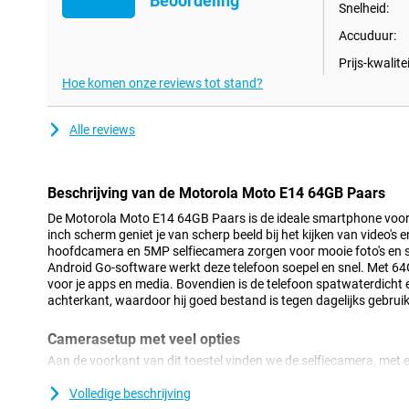
Beoordeling
Snelheid:
Accuduur:
Prijs-kwalitei
Hoe komen onze reviews tot stand?
Alle reviews
Beschrijving van de Motorola Moto E14 64GB Paars
De Motorola Moto E14 64GB Paars is de ideale smartphone voor 
inch scherm geniet je van scherp beeld bij het kijken van video's
hoofdcamera en 5MP selfiecamera zorgen voor mooie foto's en s
Android Go-software werkt deze telefoon soepel en snel. Met 6
voor je apps en media. Bovendien is de telefoon spatwaterdicht e
achterkant, waardoor hij goed bestand is tegen dagelijks gebruik
Camerasetup met veel opties
Aan de voorkant van dit toestel vinden we de selfiecamera, met e
Hiermee maak je gemakkelijk selfies. De hoofdlens heeft een re
je dus mooie foto's schiet. Deze camera gebruik je voor alle norma
Volledige beschrijving