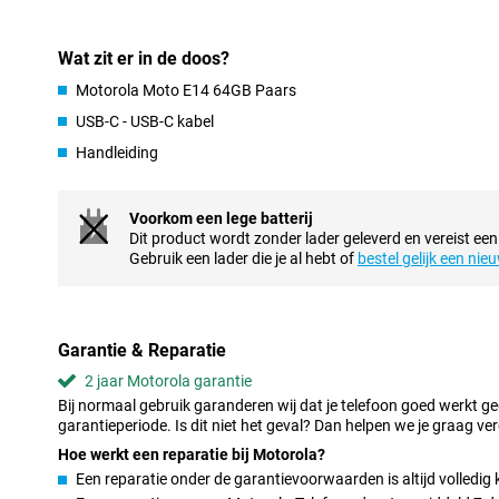
vaakst!
Scherp beeld
Wat zit er in de doos?
De Motorola Moto E14 64GB Paars heeft een ruim scherm van 6,56
Motorola Moto E14 64GB Paars
om een filmpje of serie te kijken op deze telefoon. Deze telefoon
IPS-LCD scherm, wat betekent dat jij je content op prima beeld be
USB-C - USB-C kabel
Handleiding
Snelle hardware en verbinding
De aangepaste versie van Android Go maakt een soepele gebrui
E14 64GB Paars mogelijk. Er zit geen zware software aan vast wa
Voorkom een lege batterij
toestel beleeft. De smartphone van Motorola Moto E14 64GB P
Dit product wordt zonder lader geleverd en vereist een
van 64GB. Zo kun je gemakkelijk jouw social media apps gebruike
Gebruik een lader die je al hebt of
bestel gelijk een nie
Bestand tegen scheuren en deuken
De achterkant van dit toestel is gemaakt van kunststof, dit voel
vallen minder op aan de achterkant. Deze smartphone van Motoro
Garantie & Reparatie
IP52-certificering, wat betekent dat hij wel tegen een klein spa
2 jaar Motorola garantie
echter niet, het toestel is niet volledig waterdicht.
Bij normaal gebruik garanderen wij dat je telefoon goed werkt g
garantieperiode. Is dit niet het geval? Dan helpen we je graag ver
Hoe werkt een reparatie bij Motorola?
Een reparatie onder de garantievoorwaarden is altijd volledig 