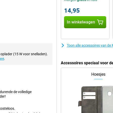
14,95
 inch, waardoor het erg fijn is
 van Motorola is uitgerust met een
In winkelwagen
kijkt.
kservaring op de Motorola Moto
Toon alle accessoires van d
ardoor je veel plezier aan het
aars heeft een opslaggeheugen
 oplader (15 W voor snelladen).
n en een filmpje opslaan.
uwe
.
Accessoires speciaal voor 
t goed aan en vingerafdrukken
Hoesjes
la is spatwaterdicht dankzij zijn
tje regen kan. Onderdompelen kan
edurende de volledige
der!
kosteloos.