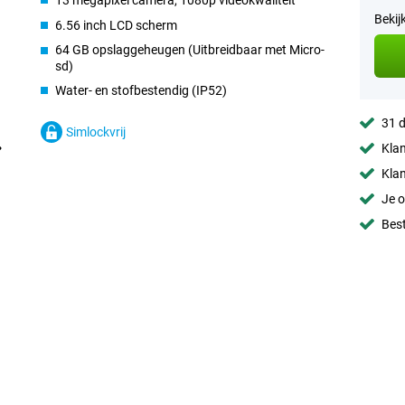
13 megapixel camera, 1080p videokwaliteit
Bekij
6.56 inch LCD scherm
64 GB opslaggeheugen (Uitbreidbaar met Micro-
sd)
Water- en stofbestendig (IP52)
31 d
Simlockvrij
Klan
Klan
Je o
Best