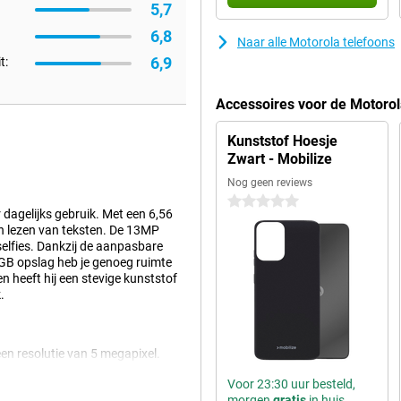
5,7
6,8
Naar alle Motorola telefoons
6,9
t:
Accessoires voor de Motoro
Kunststof Hoesje
Zwart - Mobilize
Nog geen reviews
0 sterren
dagelijks gebruik. Met een 6,56
 en lezen van teksten. De 13MP
elfies. Dankzij de aanpasbare
4GB opslag heb je genoeg ruimte
n heeft hij een stevige kunststof
.
en resolutie van 5 megapixel.
solutie van 13 megapixel, waarmee
Voor 23:30 uur besteld,
le foto's en gebruik je dus het
morgen
gratis
in huis