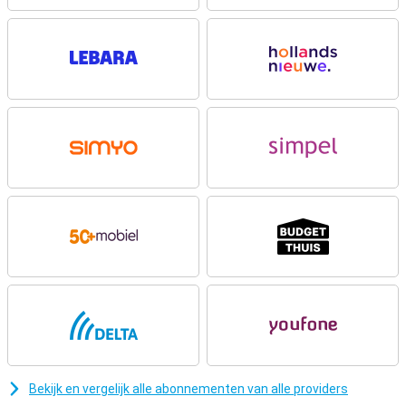
Mooi AMOLED scherm
Op het 6.78 inch AMOLED scherm ziet alles er vloeiend en scherp
uit. De resolutie van 2712 x 1220 pixels en de verversingssnelheid
tot 144Hz zorgen voor een soepele kijkervaring. Met een helderheid
tot 1600 nits blijft het scherm goed leesbaar in fel licht. Dankzij
HDR10+ en Pantone Validated Colors geniet je van natuurgetrouwe
kleuren. Het display is afgewerkt met Gorilla Glass 7i zodat het
extra stevig is.
Krachtige prestaties
De Motorola Edge 70 Fusion FIFA Edition draait op de Snapdragon 7s
Gen 3 processor. In combinatie met 8GB werkgeheugen schakel je
soepel tussen apps. Dankzij Android 16 ontvang je drie
besturingssysteem updates en 4.5 jaar beveiligingsupdates. Zo
blijft je Motorola Edge 70 Fusion FIFA Edition 8GB lang veilig en up to
date.
Goede camera voor foto's en video's
Met de 50MP hoofdcamera met optische beeldstabilisatie maak je
scherpe foto’s. De 13MP ultragroothoeklens biedt extra creatieve
mogelijkheden. Voor selfies gebruik je de 32MP camera aan de
Bekijk en vergelijk alle abonnementen van alle providers
voorzijde. Je filmt in 4K met 30fps en profiteert van functies zoals