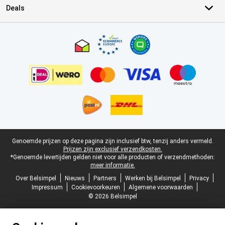
Deals
Certificaten, betaalmethoden, bezorgingsdienst partners
Juridische voettekst
Genoemde prijzen op deze pagina zijn inclusief btw, tenzij anders vermeld.
Prijzen zijn exclusief verzendkosten.
*Genoemde levertijden gelden niet voor alle producten of verzendmethoden:
meer informatie.
Over Belsimpel
Nieuws
Partners
Werken bij Belsimpel
Privacy
Impressum
Cookievoorkeuren
Algemene voorwaarden
© 2026 Belsimpel