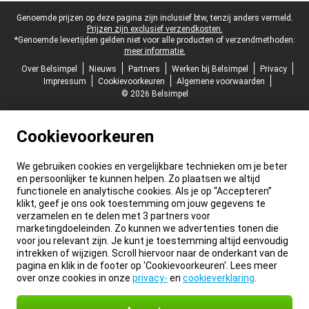
Juridische voettekst
Genoemde prijzen op deze pagina zijn inclusief btw, tenzij anders vermeld.
Prijzen zijn exclusief verzendkosten.
*Genoemde levertijden gelden niet voor alle producten of verzendmethoden:
meer informatie.
Over Belsimpel
Nieuws
Partners
Werken bij Belsimpel
Privacy
Impressum
Cookievoorkeuren
Algemene voorwaarden
© 2026 Belsimpel
Cookievoorkeuren
We gebruiken cookies en vergelijkbare technieken om je beter
en persoonlijker te kunnen helpen. Zo plaatsen we altijd
functionele en analytische cookies. Als je op “Accepteren”
klikt, geef je ons ook toestemming om jouw gegevens te
verzamelen en te delen met 3 partners voor
marketingdoeleinden. Zo kunnen we advertenties tonen die
voor jou relevant zijn. Je kunt je toestemming altijd eenvoudig
intrekken of wijzigen. Scroll hiervoor naar de onderkant van de
pagina en klik in de footer op 'Cookievoorkeuren'. Lees meer
over onze cookies in onze
privacy-
en
cookieverklaring
.