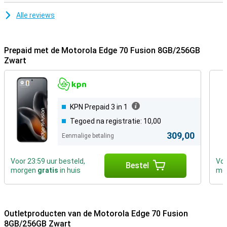
Alle reviews
Prepaid met de Motorola Edge 70 Fusion 8GB/256GB
Zwart
KPN Prepaid 3 in 1
Tegoed na registratie: 10,00
309,00
Eenmalige betaling
Voor 23:59 uur besteld,
Voo
Bestel
morgen
gratis
in huis
mo
Outletproducten van de Motorola Edge 70 Fusion
8GB/256GB Zwart