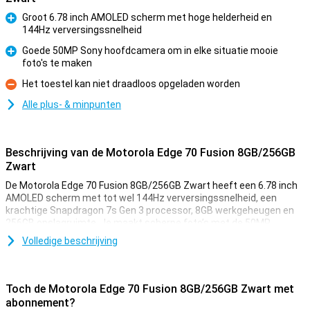
Groot 6.78 inch AMOLED scherm met hoge helderheid en
144Hz verversingssnelheid
Pluspunt
Goede 50MP Sony hoofdcamera om in elke situatie mooie
foto's te maken
Pluspunt
Het toestel kan niet draadloos opgeladen worden
Minpunt
Alle plus- & minpunten
Beschrijving van de Motorola Edge 70 Fusion 8GB/256GB
Zwart
De Motorola Edge 70 Fusion 8GB/256GB Zwart heeft een 6.78 inch
AMOLED scherm met tot wel 144Hz verversingssnelheid, een
krachtige Snapdragon 7s Gen 3 processor, 8GB werkgeheugen en
256GB opslagruimte. Je maakt scherpe foto’s met de 50MP
hoofdcamera en profiteert van een 5.200mAh-batterij met 68W
Volledige beschrijving
TurboPower snelladen. Dankzij IP68/IP69 en MIL-STD-810H
certificeringen is hij extra stevig. Met Android 16, 5G en WiFi 6E ben
je klaar voor de toekomst.
Toch de Motorola Edge 70 Fusion 8GB/256GB Zwart met
Mooi AMOLED scherm
abonnement?