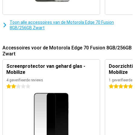
Toon alle accessoires van de Motorola Edge 70 Fusion
8GB/256GB Zwart
Accessoires voor de Motorola Edge 70 Fusion 8GB/256GB
Zwart
Screenprotector van gehard glas -
Doorzichtig
Mobilize
Mobilize
4 geverifieerde reviews
1 geverifieerde 
2 sterren
5 sterren