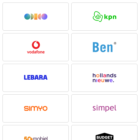
Op het 6.78 inch AMOLED scherm ziet alles er vloeiend en scherp
uit. De resolutie van 2712 x 1220 pixels en de verversingssnelheid
tot 144Hz zorgen voor een soepele kijkervaring. Met een helderheid
tot 1600 nits blijft het scherm goed leesbaar in fel licht. Dankzij
HDR10+ en Pantone Validated Colors geniet je van natuurgetrouwe
kleuren. Het display is afgewerkt met Gorilla Glass 7i zodat het
extra stevig is.
Krachtige prestaties
De Motorola Edge 70 Fusion draait op de Snapdragon 7s Gen 3
processor. In combinatie met 8GB werkgeheugen schakel je soepel
tussen apps. Je krijgt 256GB interne opslag voor je foto’s, video’s en
bestanden. Dankzij Android 16 ontvang je drie besturingssysteem
updates en 4.5 jaar beveiligingsupdates. Zo blijft je Edge 70 Fusion
8GB/256GB Zwart lang veilig en up to date.
Goede camera voor foto's en video's
Met de 50MP hoofdcamera met optische beeldstabilisatie maak je
scherpe foto’s. De 13MP ultragroothoeklens biedt extra creatieve
mogelijkheden. Voor selfies gebruik je de 32MP camera aan de
voorzijde. Je filmt in 4K met 30fps en profiteert van functies zoals
nachtzicht, portretmodus en slow motion. Dankzij Pantone-
gecertificeerde kleuren leg je beelden natuurgetrouw vast met de