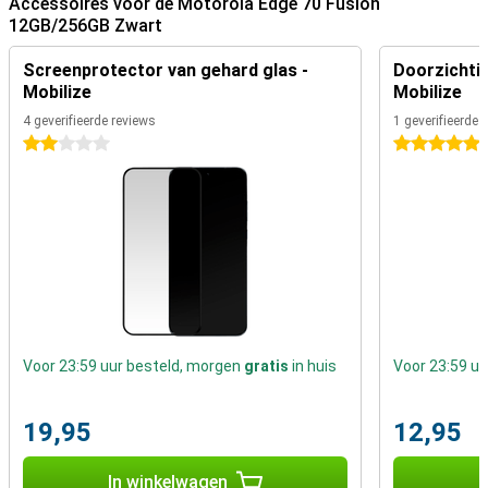
Accessoires voor de Motorola Edge 70 Fusion
12GB/256GB Zwart
Screenprotector van gehard glas -
Doorzichtig
Mobilize
Mobilize
4 geverifieerde reviews
1 geverifieerde 
2 sterren
5 sterren
Voor 23:59 uur besteld, morgen
gratis
in huis
Voor 23:59 u
19,95
12,95
In winkelwagen
I