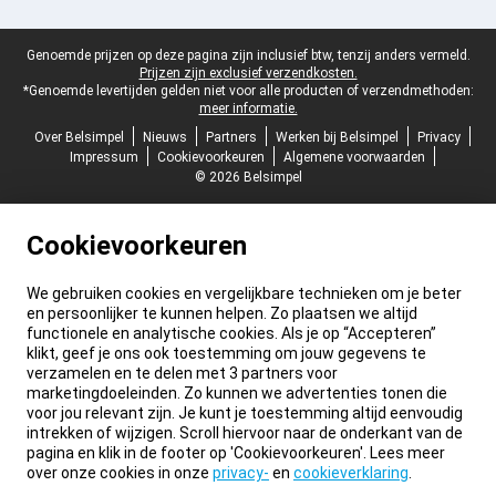
Juridische voettekst
Genoemde prijzen op deze pagina zijn inclusief btw, tenzij anders vermeld.
Prijzen zijn exclusief verzendkosten.
*Genoemde levertijden gelden niet voor alle producten of verzendmethoden:
meer informatie.
Over Belsimpel
Nieuws
Partners
Werken bij Belsimpel
Privacy
Impressum
Cookievoorkeuren
Algemene voorwaarden
© 2026 Belsimpel
Cookievoorkeuren
We gebruiken cookies en vergelijkbare technieken om je beter
en persoonlijker te kunnen helpen. Zo plaatsen we altijd
functionele en analytische cookies. Als je op “Accepteren”
klikt, geef je ons ook toestemming om jouw gegevens te
verzamelen en te delen met 3 partners voor
marketingdoeleinden. Zo kunnen we advertenties tonen die
voor jou relevant zijn. Je kunt je toestemming altijd eenvoudig
intrekken of wijzigen. Scroll hiervoor naar de onderkant van de
pagina en klik in de footer op 'Cookievoorkeuren'. Lees meer
over onze cookies in onze
privacy-
en
cookieverklaring
.