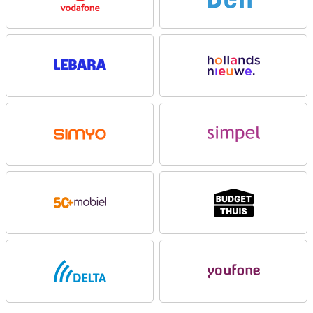
De Motorola Edge 70 Fusion 12GB draait op de Snapdragon 7s Gen 3
processor. In combinatie met 12GB werkgeheugen schakel je
soepel tussen apps. Dankzij Android 16 ontvang je drie
besturingssysteem updates en 4.5 jaar beveiligingsupdates. Zo
blijft je Motorola Edge 70 Fusion 12GB lang veilig en up to date.
Goede camera voor foto's en video's
Met de 50MP hoofdcamera met optische beeldstabilisatie maak je
scherpe foto’s. De 13MP ultragroothoeklens biedt extra creatieve
mogelijkheden. Voor selfies gebruik je de 32MP camera aan de
voorzijde. Je filmt in 4K met 30fps en profiteert van functies zoals
nachtzicht, portretmodus en slow motion. Dankzij Pantone-
gecertificeerde kleuren leg je beelden natuurgetrouw vast met de
Motorola Edge 70 Fusion 12GB.
Batterij voor de hele dag
De 7000mAh batterij van de Motorola Edge 70 Fusion 12GB biedt
een lange gebruiksduur. Opladen doe je tot wel 68W met Motorola
TurboPower snelladen via USB-C. Dankzij slimme
energiebesparende functies haal je het maximale uit elke
laadbeurt. Zo gebruik je de Motorola Edge 70 Fusion 12GB zonder
zorgen gedurende de hele dag.