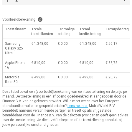
2
Voorbeeldberekening
Toestelnaam
Totale
Eenmalige
Totaal
Termijnbedrag
toestelkosten
betaling
kredietbedrag
Samsung
€ 1.348,00
€ 0,00
€ 1.348,00
€ 56,17
Galaxy S25
Ultra
Apple iPhone
€ 810,00
€ 0,00
€ 810,00
€ 33,75
16
Motorola
€ 499,00
€ 0,00
€ 499,00
€ 20,79
Razr 50
Deze tabel bevat een (voorbeeld)berekening van een toestellening en de prijs per
maand.
De toestellening is een aflopend goederenkrediet aangeboden door de
Finance B.V. van de gekozen provider.
Wil je meer weten over het Europees
standaardformulier en gespreid betalen?
Lees het hier.
MobielWerkt B.V.
bemiddelt namens verschillende partijen en treedt op als vrijgestelde
bemiddelaar voor de Finance B.V. van de gekozen provider en geeft geen advies
over de toestellening.
Je dient zelf te bepalen of de toestellening aansluit bij
jouw persoonlijke omstandigheden.