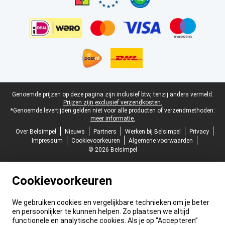
Juridische voettekst
Genoemde prijzen op deze pagina zijn inclusief btw, tenzij anders vermeld.
Prijzen zijn exclusief verzendkosten.
*Genoemde levertijden gelden niet voor alle producten of verzendmethoden:
meer informatie.
Over Belsimpel
Nieuws
Partners
Werken bij Belsimpel
Privacy
Impressum
Cookievoorkeuren
Algemene voorwaarden
© 2026 Belsimpel
Cookievoorkeuren
We gebruiken cookies en vergelijkbare technieken om je beter
en persoonlijker te kunnen helpen. Zo plaatsen we altijd
functionele en analytische cookies. Als je op “Accepteren”