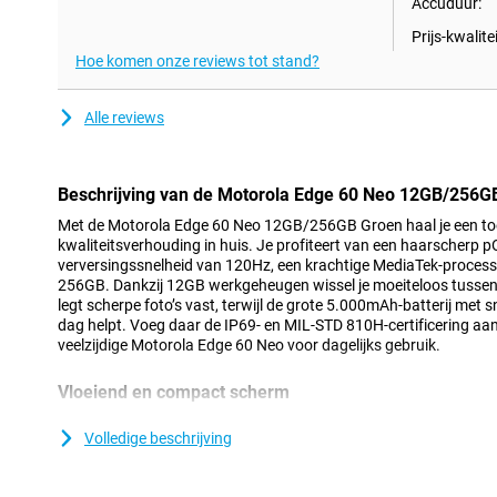
Accuduur:
Prijs-kwalitei
Hoe komen onze reviews tot stand?
Alle reviews
Beschrijving van de Motorola Edge 60 Neo 12GB/256G
Met de Motorola Edge 60 Neo 12GB/256GB Groen haal je een toes
kwaliteitsverhouding in huis. Je profiteert van een haarscher
verversingssnelheid van 120Hz, een krachtige MediaTek-process
256GB. Dankzij 12GB werkgeheugen wissel je moeiteloos tusse
legt scherpe foto’s vast, terwijl de grote 5.000mAh-batterij met 
dag helpt. Voeg daar de IP69- en MIL-STD 810H-certificering aan 
veelzijdige Motorola Edge 60 Neo voor dagelijks gebruik.
Vloeiend en compact scherm
Het compacte 6.36 inch-display van de Motorola Edge 60 Neo 1
prachtig uitzien. Het pOLED-scherm toont realistische en levendi
Volledige beschrijving
en games extra tot leven komen. Dankzij de hoge verversingssne
soepel en snel aan. Websites, social media en apps reageren dir