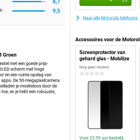
8,7
9,5
t:
Naar alle Motorola telefoons
Accessoires voor de Motor
Screenprotector van
B Groen
gehard glas - Mobilize
tel met een goede prijs-
Nog geen reviews
p pOLED-scherm met hoge
0 sterren
or en een ruime opslag van
n apps. De 50-megapixelcamera
snelladen je moeiteloos door de
toe, en je hebt een robuuste,
2GB/256GB Groen laat alles er
ge kleuren, waardoor films, foto’s
lheid van 120Hz voelt scrollen
ect op je bewegingen. Ook buiten
Voor 23:59 uur besteld,