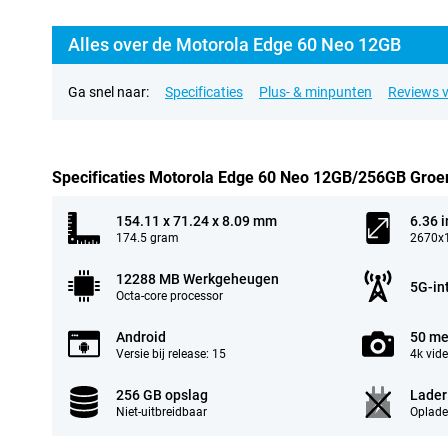
Alles over de Motorola Edge 60 Neo 12GB
Ga snel naar:
Specificaties
Plus- & minpunten
Reviews v
Specificaties Motorola Edge 60 Neo 12GB/256GB Groe
154.11 x 71.24 x 8.09 mm
6.36 
174.5 gram
2670x1
12288 MB Werkgeheugen
5G-in
Octa-core processor
Android
50 me
Versie bij release: 15
4k vid
256 GB opslag
Lader
Niet-uitbreidbaar
Oplade