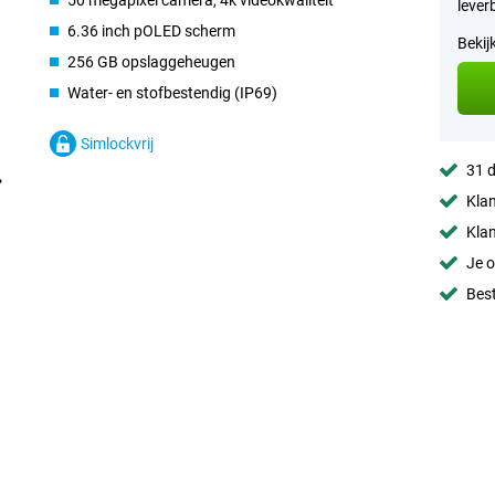
50 megapixel camera, 4k videokwaliteit
lever
6.36 inch pOLED scherm
Bekij
256 GB opslaggeheugen
Water- en stofbestendig (IP69)
Simlockvrij
31 d
Klan
Klan
Je o
Best