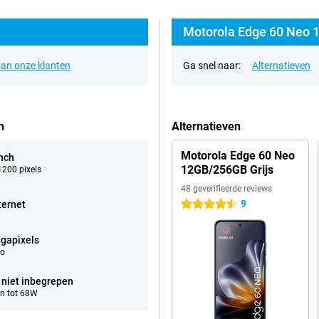
Motorola Edge 60 Neo 1
an onze klanten
Ga snel naar:
Alternatieven
n
Alternatieven
Motorola Edge 60 Neo
inch
12GB/256GB Grijs
200 pixels
48 geverifieerde reviews
9
ternet
4.5 sterren
gapixels
eo
 niet inbegrepen
n tot 68W