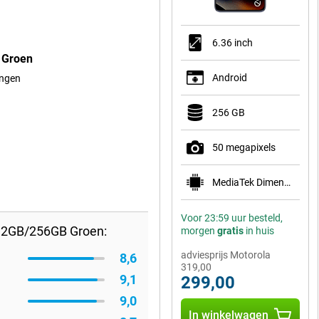
6.36 inch
 Groen
Android
ingen
256 GB
50 megapixels
MediaTek Dimensity 7400
Voor 23:59 uur besteld,
12GB/256GB Groen:
morgen
gratis
in huis
adviesprijs Motorola
8,6
319,00
9,1
299,00
9,0
In winkelwagen