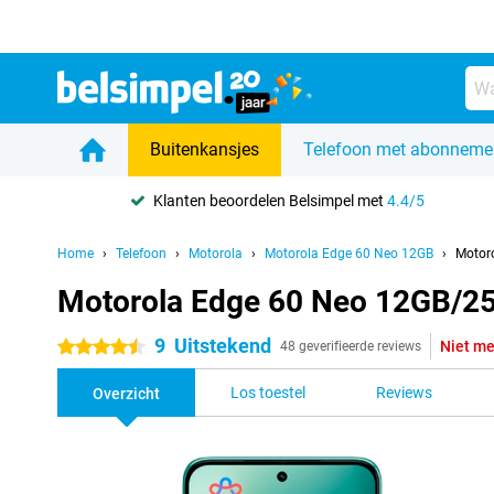
Buitenkansjes
Telefoon met abonneme
Klanten beoordelen Belsimpel met
4.4/5
Home
Telefoon
Motorola
Motorola Edge 60 Neo 12GB
Motor
Motorola Edge 60 Neo 12GB/2
9
Uitstekend
Niet me
4.5 sterren
48 geverifieerde reviews
Los toestel
Reviews
Overzicht