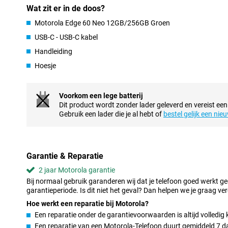
blijft het scherm goed afleesbaar door de hoge piekhelderheid va
Wat zit er in de doos?
Moto AI
Motorola Edge 60 Neo 12GB/256GB Groen
Dankzij Moto AI is deze Edge 60 Neo nog gebruiksvriendelijker. 
USB-C - USB-C kabel
vervolgstappen als je een actie wil uitvoeren. Ben je een reis aa
Handleiding
alvast hotels voor. Ook organiseert het automatisch al je foto's e
perfecte afspeellijst samen. Met Moto AI wordt je dagelijkse leven
Hoesje
Snelle processor
Met de Motorola Edge 60 Neo werk en speel je zonder haperinge
Voorkom een lege batterij
processor is gemaakt voor snelle prestaties en efficiënt energ
Dit product wordt zonder lader geleverd en vereist een
werkgeheugen zorgt dit ervoor dat apps snel openen en soepel bl
Gebruik een lader die je al hebt of
bestel gelijk een nie
tussen chatten, streamen en gamen zonder vertraging. Ook zwa
probleemloos. De combinatie van hardware en de schone Andro
Edge 60 Neo 12GB/256GB Groen een fijne smartphone voor dagel
Garantie & Reparatie
Scherpe en veelzijdige camera’s
2 jaar Motorola garantie
Met de camera’s van de Motorola Edge 60 Neo leg je elk moment
Bij normaal gebruik garanderen wij dat je telefoon goed werkt g
hoofdcamera maakt scherpe foto’s met veel detail, zowel overdag 
garantieperiode. Is dit niet het geval? Dan helpen we je graag ver
software helpt automatisch bij het optimaliseren van kleuren en be
direct goed uit zonder veel instellingen aan te passen.
Hoe werkt een reparatie bij Motorola?
Een reparatie onder de garantievoorwaarden is altijd volledig 
De ultragroothoek- en telecamera's geven je meer creatieve moge
foto's vanuit een brede hoek en zoom je ook drie keer in zonder ve
Een reparatie van een Motorola-Telefoon duurt gemiddeld 7 dag