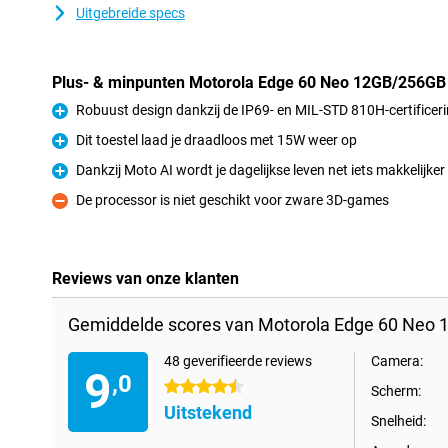
Uitgebreide specs
Plus- & minpunten Motorola Edge 60 Neo 12GB/256GB
Robuust design dankzij de IP69- en MIL-STD 810H-certificer
Pluspunt
Dit toestel laad je draadloos met 15W weer op
Pluspunt
Dankzij Moto AI wordt je dagelijkse leven net iets makkelijker
Pluspunt
De processor is niet geschikt voor zware 3D-games
Minpunt
Reviews van onze klanten
Gemiddelde scores van Motorola Edge 60 Neo 
48 geverifieerde reviews
Camera:
9
,0
4.5 sterren
Scherm:
Uitstekend
Snelheid: