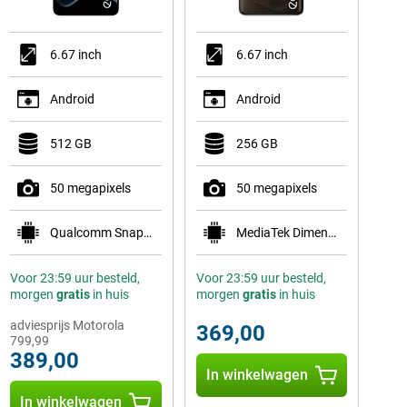
6.67 inch
6.67 inch
Android
Android
512 GB
256 GB
50 megapixels
50 megapixels
Qualcomm Snapdragon 7 Gen 4
MediaTek Dimensity 8350 Extreme
Voor 23:59 uur besteld,
Voor 23:59 uur besteld,
morgen
gratis
in huis
morgen
gratis
in huis
adviesprijs Motorola
369,00
799,99
389,00
In winkelwagen
In winkelwagen