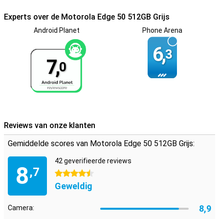
gescheiden wil houden of veel reist. Zo ben je altijd bereikbaar op
twee verschillende nummers en kun je eenvoudig schakelen
Experts over de Motorola Edge 50 512GB Grijs
tussen netwerken, waar je ook bent.
Android Planet
Phone Arena
Optimale beveiliging
6,
3
Je gegevens zijn veilig met de Motorola Edge 50 dankzij de
7,
ingebouwde vingerafdrukscanner en gezichtsherkenning.
0
Bovendien zorgen ThinkShield for Mobile en Moto Secure ervoor
dat je telefoon optimaal beschermd is tegen digitale bedreigingen.
Zo kun je met een gerust hart gebruik maken van je smartphone.
Reviews van onze klanten
Gemiddelde scores van Motorola Edge 50 512GB Grijs:
42 geverifieerde reviews
8
,7
4.5 sterren
Geweldig
8,9
Camera: