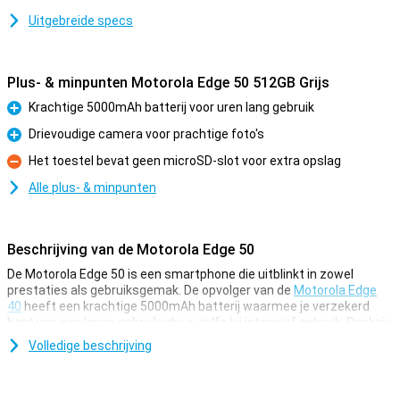
Uitgebreide specs
Plus- & minpunten Motorola Edge 50 512GB Grijs
Krachtige 5000mAh batterij voor uren lang gebruik
Pluspunt
Drievoudige camera voor prachtige foto's
Pluspunt
Het toestel bevat geen microSD-slot voor extra opslag
Minpunt
Alle plus- & minpunten
Beschrijving van de Motorola Edge 50
De Motorola Edge 50 is een smartphone die uitblinkt in zowel
prestaties als gebruiksgemak. De opvolger van de
Motorola Edge
40
heeft een krachtige 5000mAh batterij waarmee je verzekerd
bent van een lange gebruiksduur, zelfs bij intensief gebruik. Dankzij
de TurboPower technologie die tot 68W kan opladen, is je telefoon
Volledige beschrijving
in een mum van tijd weer klaar voor gebruik. Daarnaast biedt deze
telefoon een verbluffende camerabeleving met een 50 MP
drievoudige camera, geavanceerde AI-functies en optische