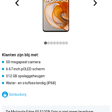
Klanten zijn blij met:
50 megapixel camera
6.67 inch pOLED scherm
512 GB opslaggeheugen
Water- en stofbestendig (IP68)
Simlockvrij
De Motorola Edge 50 512GB Grijs is niet meer leverbaar.