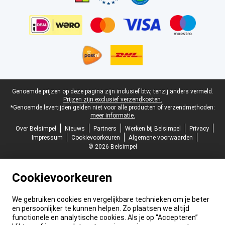
Juridische voettekst
Genoemde prijzen op deze pagina zijn inclusief btw, tenzij anders vermeld.
Prijzen zijn exclusief verzendkosten.
*Genoemde levertijden gelden niet voor alle producten of verzendmethoden:
meer informatie.
Over Belsimpel
Nieuws
Partners
Werken bij Belsimpel
Privacy
Impressum
Cookievoorkeuren
Algemene voorwaarden
© 2026 Belsimpel
Cookievoorkeuren
We gebruiken cookies en vergelijkbare technieken om je beter
en persoonlijker te kunnen helpen. Zo plaatsen we altijd
functionele en analytische cookies. Als je op “Accepteren”