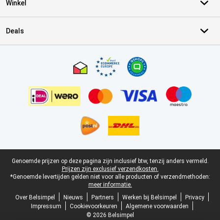
Winkel
Deals
Certificaten, betaalmethoden, bezorgingsdienst partners
Juridische voettekst
Genoemde prijzen op deze pagina zijn inclusief btw, tenzij anders vermeld.
Prijzen zijn exclusief verzendkosten.
*Genoemde levertijden gelden niet voor alle producten of verzendmethoden:
meer informatie.
Over Belsimpel
Nieuws
Partners
Werken bij Belsimpel
Privacy
Impressum
Cookievoorkeuren
Algemene voorwaarden
© 2026 Belsimpel