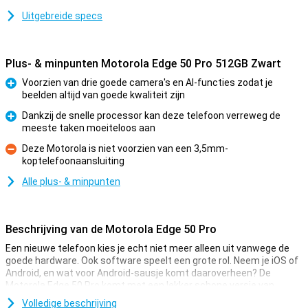
Uitgebreide specs
Plus- & minpunten Motorola Edge 50 Pro 512GB Zwart
Voorzien van drie goede camera's en AI-functies zodat je
beelden altijd van goede kwaliteit zijn
Pluspunt
Dankzij de snelle processor kan deze telefoon verreweg de
meeste taken moeiteloos aan
Pluspunt
Deze Motorola is niet voorzien van een 3,5mm-
koptelefoonaansluiting
Minpunt
Alle plus- & minpunten
Beschrijving van de Motorola Edge 50 Pro
Een nieuwe telefoon kies je echt niet meer alleen uit vanwege de
goede hardware. Ook software speelt een grote rol. Neem je iOS of
Android, en wat voor Android-sausje komt daaroverheen? De
Motorola Edge 50 Pro komt met een lekker schone versie van
Android. Zo werkt alles zo snel en soepel als mogelijk!
Volledige beschrijving