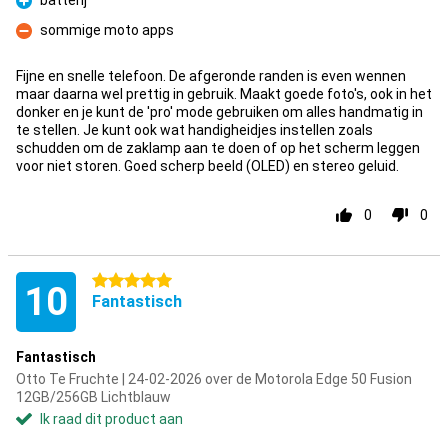
batterij
Pluspunt
sommige moto apps
Minpunt
Fijne en snelle telefoon. De afgeronde randen is even wennen
maar daarna wel prettig in gebruik. Maakt goede foto's, ook in het
donker en je kunt de 'pro' mode gebruiken om alles handmatig in
te stellen. Je kunt ook wat handigheidjes instellen zoals
schudden om de zaklamp aan te doen of op het scherm leggen
voor niet storen. Goed scherp beeld (OLED) en stereo geluid.
0
0
5 sterren
10
Fantastisch
Fantastisch
Otto Te Fruchte | 24-02-2026 over de Motorola Edge 50 Fusion
12GB/256GB Lichtblauw
Ik raad dit product aan