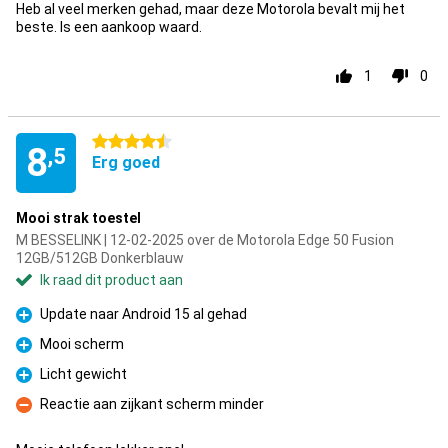
Heb al veel merken gehad, maar deze Motorola bevalt mij het
beste. Is een aankoop waard.
1
0
4.5 sterren
8
,5
Erg goed
Mooi strak toestel
M BESSELINK | 12-02-2025 over de Motorola Edge 50 Fusion
12GB/512GB Donkerblauw
Ik raad dit product aan
Update naar Android 15 al gehad
Pluspunt
Mooi scherm
Pluspunt
Licht gewicht
Pluspunt
Reactie aan zijkant scherm minder
Minpunt