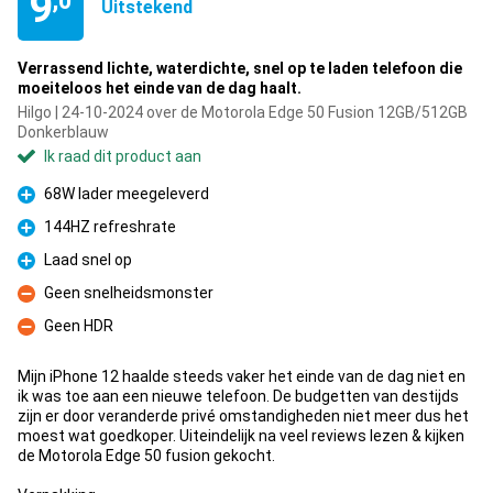
9
,0
Uitstekend
Verrassend lichte, waterdichte, snel op te laden telefoon die
moeiteloos het einde van de dag haalt.
Hilgo | 24-10-2024 over de Motorola Edge 50 Fusion 12GB/512GB
Donkerblauw
Ik raad dit product aan
68W lader meegeleverd
Pluspunt
144HZ refreshrate
Pluspunt
Laad snel op
Pluspunt
Geen snelheidsmonster
Minpunt
Geen HDR
Minpunt
Mijn iPhone 12 haalde steeds vaker het einde van de dag niet en
ik was toe aan een nieuwe telefoon. De budgetten van destijds
zijn er door veranderde privé omstandigheden niet meer dus het
moest wat goedkoper. Uiteindelijk na veel reviews lezen & kijken
de Motorola Edge 50 fusion gekocht.