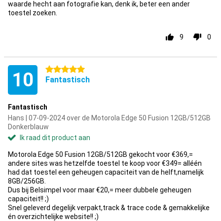
waarde hecht aan fotografie kan, denk ik, beter een ander
toestel zoeken.
9
0
5 sterren
10
Fantastisch
Fantastisch
Hans | 07-09-2024 over de Motorola Edge 50 Fusion 12GB/512GB
Donkerblauw
Ik raad dit product aan
Motorola Edge 50 Fusion 12GB/512GB gekocht voor €369,=
andere sites was hetzelfde toestel te koop voor €349= alléén
had dat toestel een geheugen capaciteit van de helft,namelijk
8GB/256GB.
Dus bij Belsimpel voor maar €20,= meer dubbele geheugen
capaciteit!! ;)
Snel geleverd degelijk verpakt,track & trace code & gemakkelijke
én overzichtelijke website!! ;)