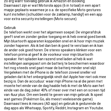
zo erg want toevallig gebruik ik Amazon en Booking.
Daarnaast zijn er wat Motorola apps (6 in totaal) in een apart
mapje geplaats waarmee je o.a. de specifieke Moto gestures
kunt instellen (schudden voor de zaklamp, handig!) en een app
voor extra security instellingen (Moto secure).
Gebruik
De telefoon werkt over het algemeen soepel. De vingerafdruk
geeft snel en zonder gedoe toegang en ik heb overal goed bereik.
Mijn bluetooth apparaten koppelden snel en ik hoor mijn muziek
zonder haperen. Als ik bel dan ben ik goed te verstaan en ik kan
de ander ook goed horen. De stereo speakers klinken voor een
telefoon prima al geef ik de voorkeur voor mijn bluetooth
speaker. Het opladen kan razend snel laden al heb ik wat
instellingen aangepast om de batterij te beschermen waardoor
het nog steeds snel gaat maar de batterij minder snel slijt.
Vergeleken met de iPhone is de telefoon zoveel sneller vol
geladen dat ik het onbegrijpelijk vindt dat Apple hier niet ook mee
bezig is. Dan de accuduur: waar mijn iPhone na al die jaren met
moeite het einde van de dag haalde heb ik met de Moto aan het
einde van de dag zeker 40% of meer over met een on screen tijd
van 4uur plus. Om een beeld te geven van mijn gebruik: Ik speel
wat games (Pokémon Go, als meest veeleisende game).
Daarnaast lees ik nieuws (AD app) en gebruik ik gedurende de
dag apps als Whatsapp, Spotify, Reddit, Instagram en Youtube.