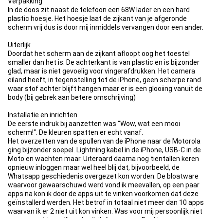
Verpakking
In de doos zit naast de telefoon een 68W lader en een hard
plastic hoesje. Het hoesje laat de zijkant van je afgeronde
scherm vrij dus is door mij inmiddels vervangen door een ander.
Uiterlijk
Doordat het scherm aan de zijkant afloopt oog het toestel
smaller dan het is. De achterkant is van plastic en is bijzonder
glad, maar is niet gevoelig voor vingerafdrukken. Het camera
eiland heeft, in tegenstelling tot de iPhone, geen scherpe rand
waar stof achter blijft hangen maar er is een glooiing vanuit de
body (bij gebrek aan betere omschrijving)
Installatie en inrichten
De eerste indruk bij aanzetten was "Wow, wat een mooi
scherm!". De kleuren spatten er echt vanaf.
Het overzetten van de spullen van de iPhone naar de Motorola
ging bijzonder soepel. Lightning kabel in de iPhone, USB-C in de
Moto en wachten maar. Uiteraard daarna nog tientallen keren
opnieuw inloggen maar wel heel blij dat, bijvoorbeeld, de
Whatsapp geschiedenis overgezet kon worden. De bloatware
waarvoor gewaarschuwd werd vond ik meevallen, op een paar
apps na kon ik door de apps uit te vinken voorkomen dat deze
geïnstallerd werden. Het betrof in totaal niet meer dan 10 apps
waarvan ik er 2 niet uit kon vinken. Was voor mij persoonlijk niet