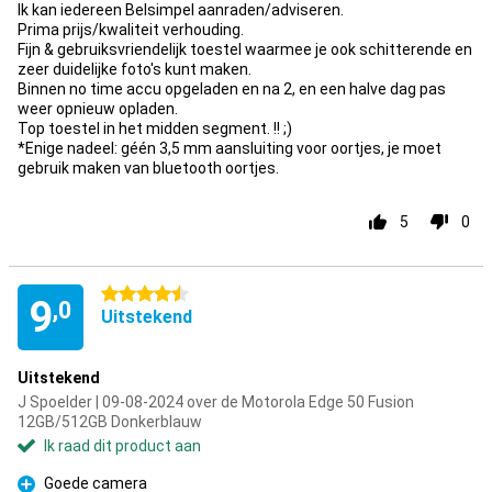
Ik kan iedereen Belsimpel aanraden/adviseren.
Prima prijs/kwaliteit verhouding.
Fijn & gebruiksvriendelijk toestel waarmee je ook schitterende en
zeer duidelijke foto's kunt maken.
Binnen no time accu opgeladen en na 2, en een halve dag pas
weer opnieuw opladen.
Top toestel in het midden segment. !! ;)
*Enige nadeel: géén 3,5 mm aansluiting voor oortjes, je moet
gebruik maken van bluetooth oortjes.
5
0
4.5 sterren
9
,0
Uitstekend
Uitstekend
J Spoelder | 09-08-2024 over de Motorola Edge 50 Fusion
12GB/512GB Donkerblauw
Ik raad dit product aan
Goede camera