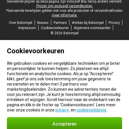
Juridische voettekst
Genoemde prijzen op deze pagina zijn inclusief btw, tenzij anders vermeld.
Prijzen zijn exclusief verzendkosten.
*Genoemde levertijden gelden niet voor alle producten of verzendmethoden:
meer informatie.
Over Belsimpel
Nieuws
Partners
Werken bij Belsimpel
Privacy
Impressum
Cookievoorkeuren
Algemene voorwaarden
© 2026 Belsimpel
Cookievoorkeuren
We gebruiken cookies en vergelijkbare technieken om je beter
en persoonlijker te kunnen helpen. Zo plaatsen we altijd
functionele en analytische cookies. Als je op “Accepteren”
klikt, geef je ons ook toestemming om jouw gegevens te
verzamelen en te delen met 3 partners voor
marketingdoeleinden. Zo kunnen we advertenties tonen die
voor jou relevant zijn. Je kunt je toestemming altijd eenvoudig
intrekken of wijzigen. Scroll hiervoor naar de onderkant van de
pagina en klik in de footer op 'Cookievoorkeuren'. Lees meer
over onze cookies in onze
privacy-
en
cookieverklaring
.
Accepteren