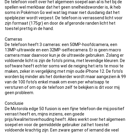
De telefoon voelt over het algemeen soepel aan al is het bij de
spellen wel merkbaar dat het geen snelheidswonder is, ik heb
soms in Pokémon Go wel wat lag maar niet dusdanig dat het
spelplezier wordt verpest. De telefoon is verrassend licht voor
zijn formaat (175gr) en door de afgeronde randen licht het
toestel prettig in de hand.
Cameras
De telefoon heeft 3 cameras: een 50MP-hoofdcamera, een
13MP-ultrawide en een 32MP-selfiecamera. Er is geen macro
camera maar daarvoor kun je de ultrawide gebruiken. Zolang er
voldoende licht is zijn de foto's prima, met levendige kleuren. De
software heeft echter soms wel de neiging het iets te mooi te
maken, zeker in vergelijking met mijn oude iPhone 12. De foto's
worden bij minder als het donkerder wordt maar aangezien ik 99
van de 100 foto's enkel maak om even per whatsapp te
versturen of om op de telefoon zelf te bekijken is dit voor mij
geen probleem.
Conclusie
De Motorola edge 50 fusion is een fijne telefoon die mij positief
verrast heeft en, mijns inziens, een goede
prijs/kwaliteitsverhouding heeft. Alles werkt over het algemeen
soepel en voor de gemiddelde gebruiker zal het toestel
voldoende krachtig zijn. Een zware gamer of iemand die veel