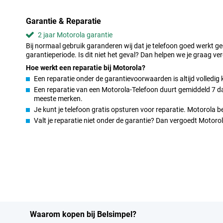
Deze Motorola Edge 40 is onder de motorkap uitgerust met een 
8020, waardoor je de meeste games prima kunt draaien. Wil jij gra
kwaliteit op kunnen slaan? Kies dan voor een toestel met voldoe
Garantie & Reparatie
gemak je 4K video’s opslaan. Ideaal dus!
2 jaar Motorola garantie
Bij normaal gebruik garanderen wij dat je telefoon goed werkt g
Dankzij snelladen binnen no-time weer een volle accu
garantieperiode. Is dit niet het geval? Dan helpen we je graag ver
Als je telefoon leeg is, dan wil je er natuurlijk zo snel mogelijk 
Hoe werkt een reparatie bij Motorola?
Gelukkig duurt het laden van de Motorola Edge 40 nooit lang duu
Een reparatie onder de garantievoorwaarden is altijd volledig 
Edge 40 heeft een accu die gemakkelijk een dag mee gaat. Zo blijf j
Een reparatie van een Motorola-Telefoon duurt gemiddeld 7 dag
meeste merken.
Je kunt je telefoon gratis opsturen voor reparatie. Motorola 
Valt je reparatie niet onder de garantie? Dan vergoedt Motor
Waarom kopen bij Belsimpel?