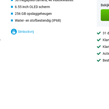
50 megapixel camera, 4k videokwaliteit
Bekij
6.55 inch OLED scherm
256 GB opslaggeheugen
Water- en stofbestendig (IP68)
Simlockvrij
31 d
Klan
Klan
Acti
Best