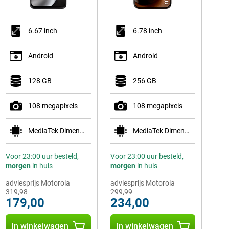
6.67 inch
6.78 inch
Android
Android
128 GB
256 GB
108 megapixels
108 megapixels
MediaTek Dimensity 6300
MediaTek Dimensity 6400
Voor 23:00 uur besteld,
Voor 23:00 uur besteld,
morgen
in huis
morgen
in huis
adviesprijs Motorola
adviesprijs Motorola
319,98
299,99
179,00
234,00
In winkelwagen
In winkelwagen