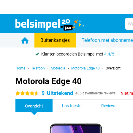
Buitenkansjes
Telefoon met abonneme
Klanten beoordelen Belsimpel met
4.4/5
Home
Telefoon
Motorola
Motorola Edge 40
Overzicht
Motorola Edge 40
9
Uitstekend
Niet m
4.5 sterren
485 geverifieerde reviews
Los toestel
Reviews
Overzicht