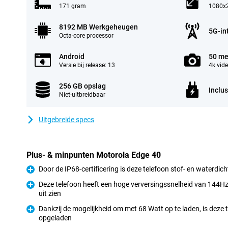
171 gram
1080x2
8192 MB Werkgeheugen
5G-in
Octa-core processor
Android
50 me
Versie bij release: 13
4k vid
256 GB opslag
Inclus
Niet-uitbreidbaar
Uitgebreide specs
Plus- & minpunten Motorola Edge 40
Door de IP68-certificering is deze telefoon stof- en waterdich
Pluspunt
Deze telefoon heeft een hoge verversingssnelheid van 144Hz
uit zien
Pluspunt
Dankzij de mogelijkheid om met 68 Watt op te laden, is deze
opgeladen
Pluspunt