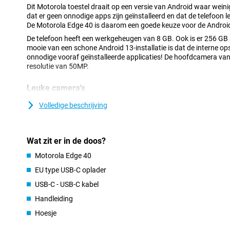
Dit Motorola toestel draait op een versie van Android waar weinig
dat er geen onnodige apps zijn geïnstalleerd en dat de telefoon lekk
De Motorola Edge 40 is daarom een goede keuze voor de Android
De telefoon heeft een werkgeheugen van 8 GB. Ook is er 256 GB
mooie van een schone Android 13-installatie is dat de interne op
onnodige vooraf geïnstalleerde applicaties! De hoofdcamera va
resolutie van 50MP.
Leuke camera's
Deze smartphone heeft een cameramodule met twee lenzen achtero
Volledige beschrijving
maakt is een goede hoofdlens op je telefoon natuurlijk onmisb
meeste situaties prima foto's die je zonder problemen naar ander
plaatst. Naast deze lens is er nog een Ultra-groothoeksensor die
megpixel beschikt. Deze telefoon beschikt over één camera aan d
Wat zit er in de doos?
onder andere voor videobellen of voor het maken van selfies.
Motorola Edge 40
Vloeiende animaties op een fijn scherm
EU type USB-C oplader
Het display heeft een verversingssnelheid van 144Hz per seconde
USB-C - USB-C kabel
sneller op alles wat op je beeldscherm verschijnt. Dit toestel met 
een haarscherpe weergave op. Hierdoor kun je je ogen er niet v
Handleiding
Hoesje
Vlotte prestaties en vlot internet via 5G