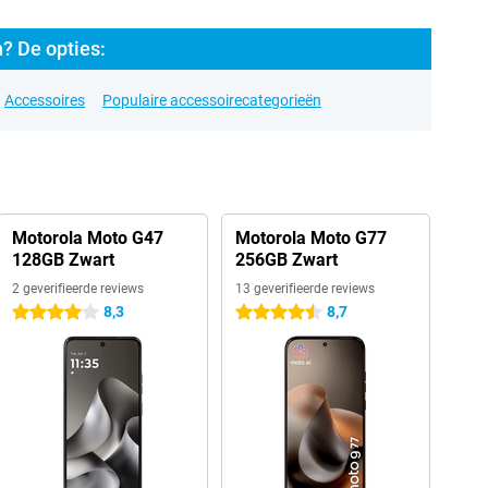
? De opties:
Accessoires
Populaire accessoirecategorieën
Motorola Moto G47
Motorola Moto G77
128GB Zwart
256GB Zwart
2 geverifieerde reviews
13 geverifieerde reviews
8,3
8,7
4 sterren
4.5 sterren