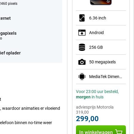
460 pixels
6.36 inch
ternet
Android
gapixels
eo
256 GB
ief oplader
50 megapixels
MediaTek Dimensity 7400
Voor 23:00 uur besteld,
morgen
in huis
t
adviesprijs Motorola
, waardoor animaties er vloeiend
319,00
299,00
 telefoon binnen no-time weer
In winkelwagen