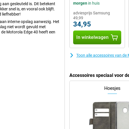
morgen
in huis
 aan gesleuteld is. Dit betekent
er snel is, en vooral ook blijft.
adviesprijs Samsung
 liefhebber!
49,99
 aan interne opslag aanwezig. Het
34,95
slag niet wordt gevuld met
n de Motorola Edge 40 heeft een
In winkelwagen
Toon alle accessoires van de
p zitten. Als je graag foto's
aar. Deze 50MP-camera maakt in de
en stuurt en op social media
 over een resolutie van 13
Accessoires speciaal voor d
e voorkant. Deze lens gebruik je
Hoesjes
, je reageert hierdoor een stuk
een Full-HD displayresolutie levert
anaf houden.