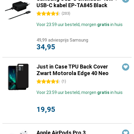
USB-C kabel EP-TA845 Black
4.5 sterren
(
203
)
Voor 23:59 uur besteld, morgen
gratis
in huis
49,99
adviesprijs Samsung
34,95
Just in Case TPU Back Cover
Zwart Motorola Edge 40 Neo
4.5 sterren
(
1
)
Voor 23:59 uur besteld, morgen
gratis
in huis
19,95
Apple AirPods Pro 3