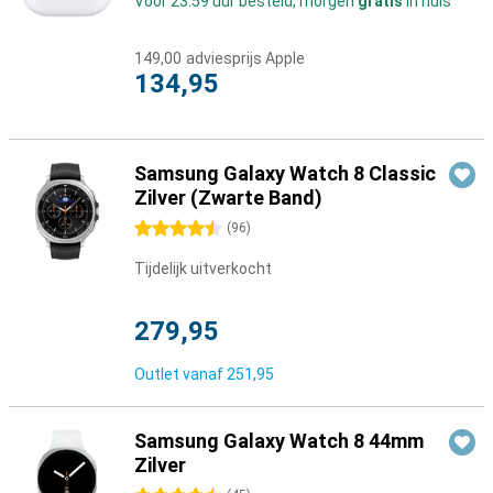
Voor 23:59 uur besteld, morgen
gratis
in huis
149,00
adviesprijs Apple
134,95
Samsung Galaxy Watch 8 Classic
Zilver (Zwarte Band)
4.5 sterren
(
96
)
Tijdelijk uitverkocht
279,95
Outlet vanaf
251,95
Samsung Galaxy Watch 8 44mm
Zilver