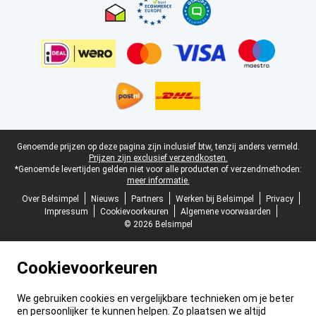
Juridische voettekst
Genoemde prijzen op deze pagina zijn inclusief btw, tenzij anders vermeld.
Prijzen zijn exclusief verzendkosten.
*Genoemde levertijden gelden niet voor alle producten of verzendmethoden:
meer informatie.
Over Belsimpel
Nieuws
Partners
Werken bij Belsimpel
Privacy
Impressum
Cookievoorkeuren
Algemene voorwaarden
© 2026 Belsimpel
Cookievoorkeuren
We gebruiken cookies en vergelijkbare technieken om je beter
en persoonlijker te kunnen helpen. Zo plaatsen we altijd