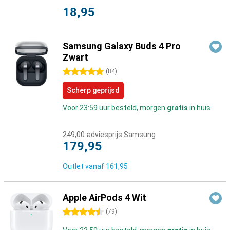
18,95
Samsung Galaxy Buds 4 Pro
Zwart
5 sterren
(
84
)
Scherp geprijsd
Voor 23:59 uur besteld, morgen
gratis
in huis
249,00
adviesprijs Samsung
179,95
Outlet vanaf
161,95
Apple AirPods 4 Wit
4.5 sterren
(
79
)