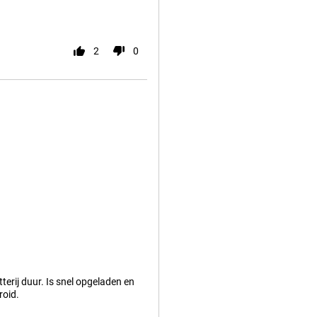
2
0
erij duur. Is snel opgeladen en
roid.