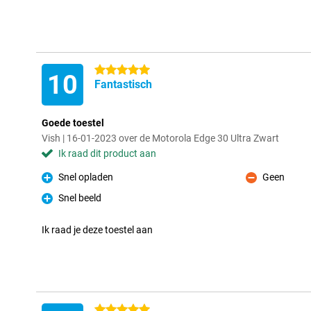
5 sterren
10
Fantastisch
Goede toestel
Vish | 16-01-2023 over de Motorola Edge 30 Ultra Zwart
Ik raad dit product aan
Snel opladen
Geen
Pluspunt
Minpunt
Snel beeld
Pluspunt
Ik raad je deze toestel aan
5 sterren