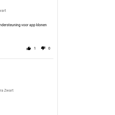
wart
ndersteuning voor app klonen
1
0
ra Zwart