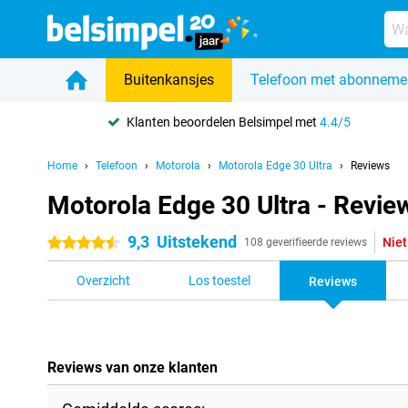
Buitenkansjes
Telefoon met abonneme
Klanten beoordelen Belsimpel met
4.4/5
Home
Telefoon
Motorola
Motorola Edge 30 Ultra
Reviews
Motorola Edge 30 Ultra - Revie
9,3
Uitstekend
Niet
4.5 sterren
108 geverifieerde reviews
Overzicht
Los toestel
Reviews
Reviews van onze klanten