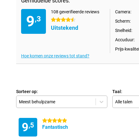
Gemiddelde scores:
108 geverifieerde reviews
Camera:
9
,3
4.5 sterren
Scherm:
Uitstekend
Snelheid:
Accuduur:
Prijs-kwalitei
Hoe komen onze reviews tot stand?
Sorteer op:
Taal:
Meest behulpzame
Alle talen
5 sterren
9
,5
Fantastisch