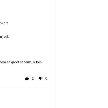
 Zwart
m jack
mera en groot scherm. Ik ben
2
0