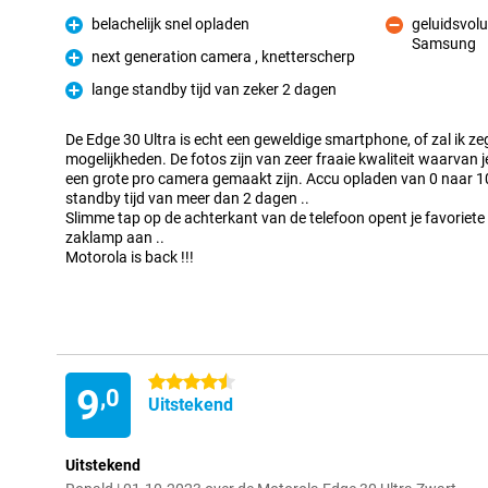
belachelijk snel opladen
geluidsvolu
Pluspunt
Samsung
Minpunt
next generation camera , knetterscherp
Pluspunt
lange standby tijd van zeker 2 dagen
Pluspunt
De Edge 30 Ultra is echt een geweldige smartphone, of zal ik z
mogelijkheden. De fotos zijn van zeer fraaie kwaliteit waarvan 
een grote pro camera gemaakt zijn. Accu opladen van 0 naar 1
standby tijd van meer dan 2 dagen ..
Slimme tap op de achterkant van de telefoon opent je favoriete 
zaklamp aan ..
Motorola is back !!!
4.5 sterren
9
,0
Uitstekend
Uitstekend