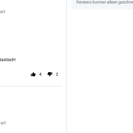
Reviews kunnen alleen geschre
art
tastisch!
4
2
wart