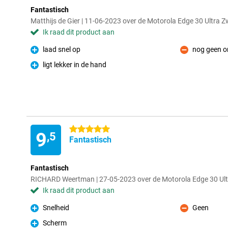
Fantastisch
Matthijs de Gier | 11-06-2023 over de Motorola Edge 30 Ultra Z
Ik raad dit product aan
laad snel op
nog geen o
Pluspunt
Minpunt
ligt lekker in de hand
Pluspunt
5 sterren
9
,5
Fantastisch
Fantastisch
RICHARD Weertman | 27-05-2023 over de Motorola Edge 30 Ult
Ik raad dit product aan
Snelheid
Geen
Pluspunt
Minpunt
Scherm