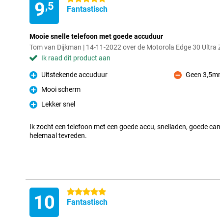
9
,5
Fantastisch
Mooie snelle telefoon met goede accuduur
Tom van Dijkman | 14-11-2022 over de Motorola Edge 30 Ultra
Ik raad dit product aan
Uitstekende accuduur
Geen 3,5m
Pluspunt
Minpunt
Mooi scherm
Pluspunt
Lekker snel
Pluspunt
Ik zocht een telefoon met een goede accu, snelladen, goede ca
helemaal tevreden.
5 sterren
10
Fantastisch