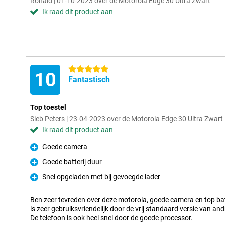
Ronald | 01-10-2023 over de Motorola Edge 30 Ultra Zwart
Ik raad dit product aan
5 sterren
10
Fantastisch
Top toestel
Sieb Peters | 23-04-2023 over de Motorola Edge 30 Ultra Zwart
Ik raad dit product aan
Goede camera
Pluspunt
Goede batterij duur
Pluspunt
Snel opgeladen met bij gevoegde lader
Pluspunt
Ben zeer tevreden over deze motorola, goede camera en top batt
is zeer gebruiksvriendelijk door de vrij standaard versie van and
De telefoon is ook heel snel door de goede processor.