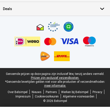
Deals
Certificaten, betaalmethoden, bezorgingsdienst partners
Juridische voettekst
Genoemde prijzen op deze pagina zijn inclusief btw, tenzij anders vermeld.
Prijzen zijn exclusief verzendkosten.
*Genoemde levertijden gelden niet voor alle producten of verzendmethoden:
meer informatie.
Over Belsimpel
Nieuws
Partners
Werken bij Belsimpel
Privacy
Impressum
Cookievoorkeuren
Algemene voorwaarden
© 2026 Belsimpel