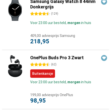
Samsung Galaxy Watch 8 44mm
Donkergrijs
4.5 sterren
(
129
)
Voor 23:00 uur besteld,
morgen
in huis
409,00
adviesprijs Samsung
218,95
OnePlus Buds Pro 3 Zwart
4.5 sterren
(
62
)
Buitenkansje
Voor 23:00 uur besteld,
morgen
in huis
199,00
adviesprijs OnePlus
98,95