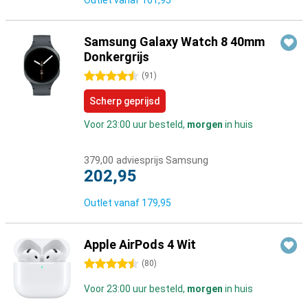
Outlet vanaf
161,95
Samsung Galaxy Watch 8 40mm
Donkergrijs
4.5 sterren
(
91
)
Scherp geprijsd
Voor 23:00 uur besteld,
morgen
in huis
379,00
adviesprijs Samsung
202,95
Outlet vanaf
179,95
Apple AirPods 4 Wit
4.5 sterren
(
80
)
Voor 23:00 uur besteld,
morgen
in huis