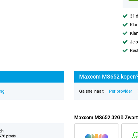
31 d
Klan
Klan
Je o
Best
Maxcom MS652 kopen? 
ing
Ga snel naar:
Per provider
Maxcom MS652 32GB Zwart 
ch
76 pixels