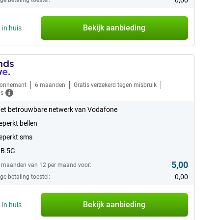
0,00
e betaling toestel:
Bekijk aanbieding
n
in huis
bonnement
6 maanden
Gratis verzekerd tegen misbruik
ls
et betrouwbare netwerk van Vodafone
perkt bellen
eperkt sms
GB 5G
5,00
6 maanden van 12 per maand voor:
0,00
e betaling toestel:
Bekijk aanbieding
n
in huis