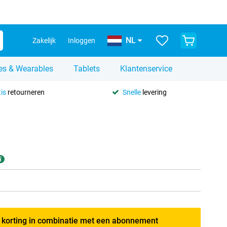
NL
Zakelijk
Inloggen
es & Wearables
Tablets
Klantenservice
is
retourneren
Snelle
levering
g korting in combinatie met een abonnement