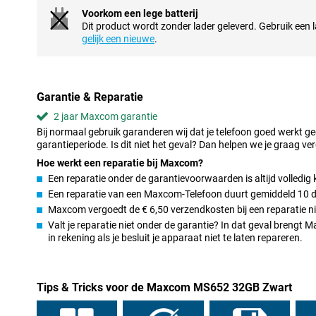
Voorkom een lege batterij
Prima en uitbreidbaar geheugen
Dit product wordt zonder lader geleverd. Gebruik een la
Met 32GB opslagruimte heb je voldoende plek voor je apps, foto
gelijk een nieuwe
.
ruimte tekort? Dan breid je het geheugen eenvoudig uit met een
je nooit iets te verwijderen om ruimte te maken. De Maxcom MS6
graag foto’s bewaart of muziek downloadt. Alles blijft netjes op é
tot jouw bestanden.
Garantie & Reparatie
Handige functies en connectiviteit
2 jaar Maxcom garantie
De Maxcom MS652 Zwart ondersteunt 4G, zodat je snel internet 
Bij normaal gebruik garanderen wij dat je telefoon goed werkt g
beschik je over WiFi, Bluetooth 4.2, GPS en hotspot-functionalite
garantieperiode. Is dit niet het geval? Dan helpen we je graag ver
simkaarten tegelijk, handig voor werk en privé. Ook heeft het to
Hoe werkt een reparatie bij Maxcom?
koptelefoonaansluiting en is hij geschikt voor hoortoestellen (HA
Een reparatie onder de garantievoorwaarden is altijd volledig 
en gebruikt eventueel VoWiFi als dat beschikbaar is bij je provider
Een reparatie van een Maxcom-Telefoon duurt gemiddeld 10 
Stevig ontwerp en extra bescherming
Maxcom vergoedt de € 6,50 verzendkosten bij een reparatie ni
Valt je reparatie niet onder de garantie? In dat geval breng
De Maxcom MS652 Zwart heeft een strak en stevig ontwerp. Dank
in rekening als je besluit je apparaat niet te laten repareren.
bestand tegen stof en spatwater. Dat maakt hem geschikt voor da
onderweg bent. Het toestel ligt prettig in de hand en is eenvoudi
zoals een luidspreker, alarm, kalender en handsfree modus heb je
handbereik. Een praktische keuze voor wie een simpele, betrou
Tips & Tricks voor de Maxcom MS652 32GB Zwart