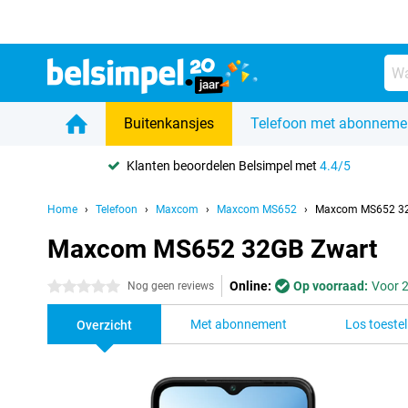
Buitenkansjes
Telefoon met abonneme
Klanten beoordelen Belsimpel met
4.4/5
Home
Telefoon
Maxcom
Maxcom MS652
Maxcom MS652 32
Maxcom MS652 32GB Zwart
Online:
Op voorraad:
Voor 2
0 sterren
Nog geen reviews
Met abonnement
Los toestel
Overzicht