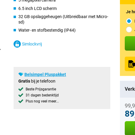
5 megapixel camera
6.5 inch LCD scherm
Je h
32 GB opslaggeheugen (Uitbreidbaar met Micro-
sd)
Water- en stofbestendig (IP44)
Simlockvrij
Belsimpel Pluspakket
Gratis
bij je telefoon
Verk
Beste Prijsgarantie
31 dagen bedenktijd
Plus nog veel meer...
99,
89