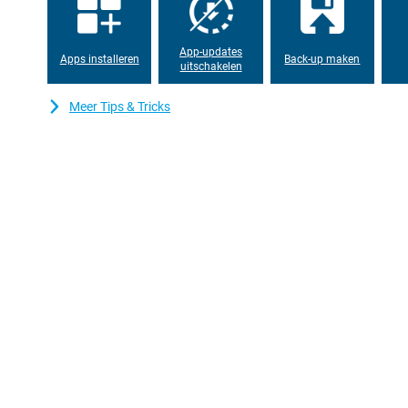
App-updates
Apps installeren
Back-up maken
uitschakelen
Meer Tips & Tricks