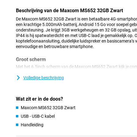
Beschrijving van de Maxcom MS652 32GB Zwart
De Maxcom MS652 32GB Zwart is een betaalbare 4G-smartphone
een krachtige 5.000mAh-batterij, Android 15 Go voor soepel gebr
ondersteuning. Je krijgt 3GB werkgeheugen en 32 GB opslag, ui
IP44 is hij spatwaterdicht en met USB-C laad je gemakkelijk op. 
koptelefoonaansluiting, duidelijke luidspreker en basiscamera’s v
eenvoudige en betrouwbare smartphone.
Groot scherm
Met het 6.5inch scherm van de Maxcom MS652 Zwart kijk je comf
berichten. Het scherm heeft een resolutie van 1280x576 pixels e
dagelijks gebruik. Door het grotere formaat zie je alles overzichtel
Volledige beschrijving
Dat maakt deze smartphone prettig voor zowel jong als oud. Of je 
hebt altijd een duidelijk beeld voor je.
Wat zit er in de doos?
Lange batterijduur
Maxcom MS652 32GB Zwart
De 5.000mAh-batterij van de Maxcom MS652 32GB Zwart gaat ma
hoeft je dus geen zorgen te maken dat je toestel halverwege de dag 
USB - USB-C kabel
berichten stuurt of onderweg bent. Dankzij energiezuinige softw
Handleiding
maximale uit elke laadbeurt. Opladen doe je eenvoudig via USB-C.
gebruik en blijf je altijd bereikbaar wanneer jij dat wilt.