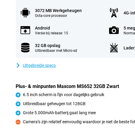
3072 MB Werkgeheugen
4G-in
Octa-core processor
Android
5 meg
Versie bij release: 15
Normal
32 GB opslag
Lader
Uitbreidbaar met Micro-sd
Uitgebreide specs
Plus- & minpunten Maxcom MS652 32GB Zwart
6.5 inch scherm is fijn voor dagelijks gebruik
Pluspunt
Uitbreidbaar geheugen tot 128GB
Pluspunt
Grote 5.000mAh-batterij gaat lang mee
Pluspunt
Camera’s zijn relatief eenvoudig waardoor je niet de beste fo
Minpunt