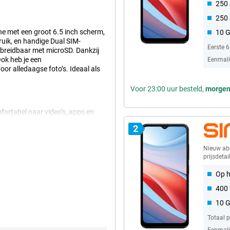
250
250
 met een groot 6.5 inch scherm,
10 
uik, en handige Dual SIM-
Eerste 
tbreidbaar met microSD. Dankzij
Ook heb je een
Eenmalig
oor alledaagse foto’s. Ideaal als
Voor 23:00 uur besteld,
morge
ortabel naar video’s, apps en
n biedt genoeg scherpte voor
2
ijk en hoef je minder te scrollen.
nu appt, belt of iets opzoekt, je
Nieuw a
prijsdetai
Op h
kkelijk een hele dag mee. Je
400 
leeg is. Ideaal als je veel belt,
are en hardware haal je het
10 
 Zo ben je snel weer klaar voor
Totaal 