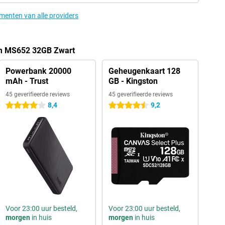
ementen van alle providers
m MS652 32GB Zwart
Powerbank 20000
Geheugenkaart 128
mAh - Trust
GB - Kingston
45 geverifieerde reviews
45 geverifieerde reviews
8,4
9,2
4 sterren
4.5 sterren
Voor 23:00 uur besteld,
Voor 23:00 uur besteld,
morgen
in huis
morgen
in huis