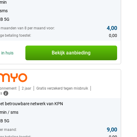
 min
 sms
GB 5G
4,00
6 maanden van 8 per maand voor:
0,00
e betaling toestel:
Bekijk aanbieding
n
in huis
bonnement
2 jaar
Gratis verzekerd tegen misbruik
ls
et betrouwbare netwerk van KPN
min / sms
GB 5G
9,00
per maand: