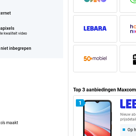
ternet
apixels
e kwaliteit video
 niet inbegrepen
Top 3 aanbiedingen Maxco
1
Nieuw a
prijsdetai
to's maakt
Op h