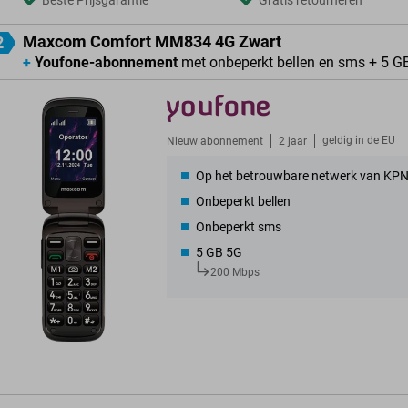
Beste Prijsgarantie
Gratis retourneren
Maxcom Comfort MM834 4G Zwart
2
+
Youfone-abonnement
met onbeperkt bellen en sms + 5 G
geldig in de
EU
Nieuw abonnement
2 jaar
Op het betrouwbare netwerk van KP
Onbeperkt bellen
Onbeperkt sms
5 GB 5G
200 Mbps