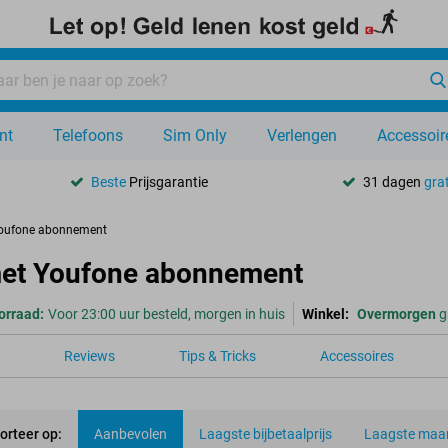
nt
Telefoons
Sim Only
Verlengen
Accessoir
Beste
Prijsgarantie
31 dagen
grat
oufone abonnement
t Youfone abonnement
orraad:
Voor 23:00 uur besteld, morgen in huis
Winkel:
Overmorgen
g
Reviews
Tips & Tricks
Accessoires
orteer op:
Aanbevolen
Laagste bijbetaalprijs
Laagste maan