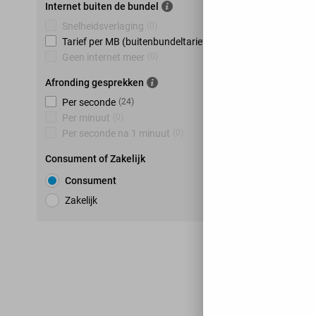
Internet buiten de bundel
Snelheidsverlaging
(
0
)
Tarief per MB (buitenbundeltarief)
(
24
)
Geen internet meer
(
0
)
Afronding gesprekken
Per seconde
(
24
)
Per minuut
(
0
)
Per seconde na 1 minuut
(
0
)
Consument of Zakelijk
Consument
Zakelijk