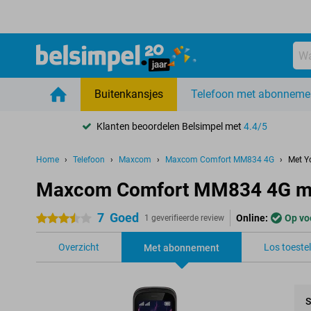
Buitenkansjes
Telefoon met abonneme
Klanten beoordelen Belsimpel met
4.4/5
Home
Telefoon
Maxcom
Maxcom Comfort MM834 4G
Met Y
Maxcom Comfort MM834 4G me
7
Goed
Online:
Op vo
3.5 sterren
1 geverifieerde review
Overzicht
Los toestel
Met abonnement
S