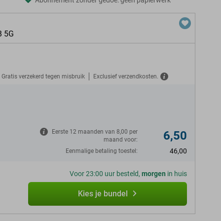
Abonnement zonder gedoe: geen papierwerk
B 5G
Gratis verzekerd tegen misbruik
Exclusief verzendkosten.
N
Eerste 12 maanden van 8,00 per
6,50
maand voor:
46,00
Eenmalige betaling toestel:
Voor 23:00 uur besteld,
morgen
in huis
Kies je bundel