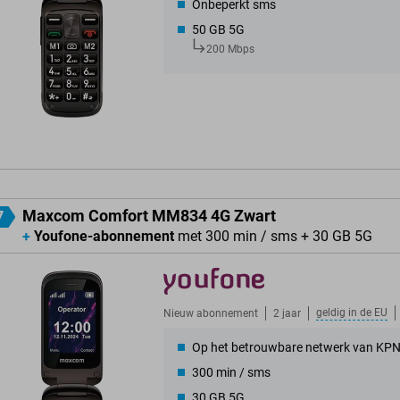
Onbeperkt sms
50 GB 5G
200 Mbps
Maxcom Comfort MM834 4G Zwart
7
+
Youfone-abonnement
met 300 min / sms + 30 GB 5G
geldig in de
EU
Nieuw abonnement
2 jaar
Op het betrouwbare netwerk van KP
300 min / sms
30 GB 5G