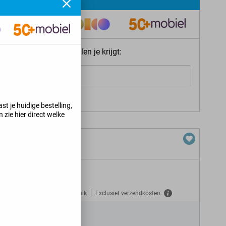
ie meteen welke voordelen je krijgt:
Internet
s jij kunt krijgen
>
st je huidige bestelling,
 zie hier direct welke
Gratis verzekerd tegen misbruik
Exclusief verzendkosten.
N