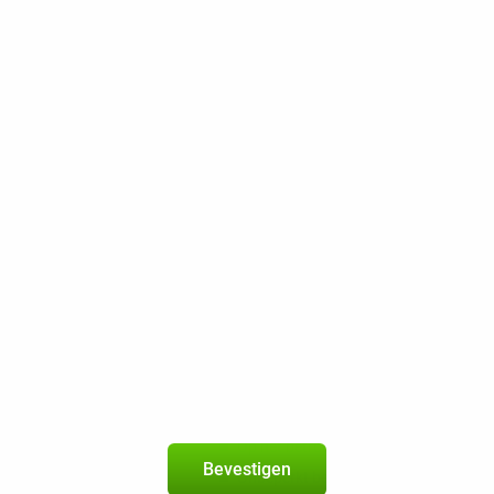
300 min / sms
50 GB 5G
200 Mbps
Beste Prijsgarantie
Gratis retourneren
Maxcom Comfort MM834 4G Zwart
5
+
Youfone-abonnement
met onbeperkt bellen en sms + 40 
geldig in de
EU
Nieuw abonnement
2 jaar
Op het betrouwbare netwerk van KP
Bevestigen
Onbeperkt bellen