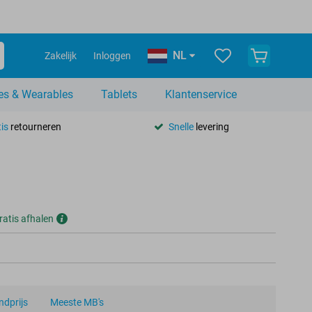
NL
Zakelijk
Inloggen
es & Wearables
Tablets
Klantenservice
is
retourneren
Snelle
levering
ratis afhalen
dprijs
Meeste MB's