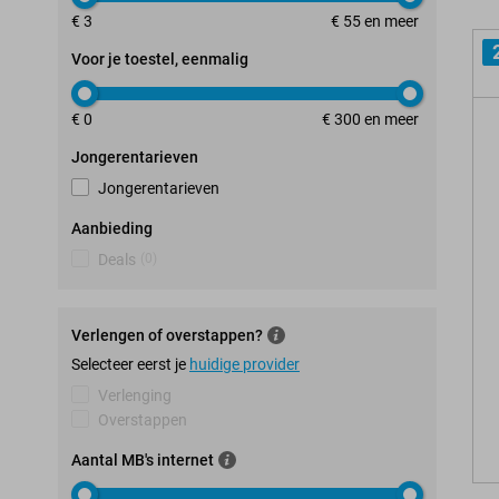
€ 3
€ 55 en meer
Voor je toestel, eenmalig
€ 0
€ 300 en meer
Jongerentarieven
Jongerentarieven
Aanbieding
Deals
(
0
)
Verlengen of overstappen?
Selecteer eerst je
huidige provider
Verlenging
Overstappen
Aantal MB's internet