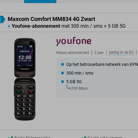
ducten
Maxcom Comfort MM834 4G Zwart
1
+
Youfone-abonnement
met 300 min / sms + 5 GB 5G
geldig in de
EU
Nieuw abonnement
2 jaar
Op het betrouwbare netwerk van KP
300 min / sms
5 GB 5G
200 Mbps