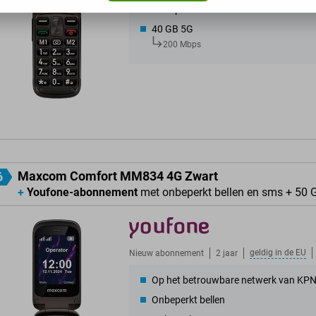
Onbeperkt sms
40 GB 5G
200 Mbps
Maxcom Comfort MM834 4G Zwart
6
+
Youfone-abonnement
met onbeperkt bellen en sms + 50 
geldig in de
EU
Nieuw abonnement
2 jaar
Op het betrouwbare netwerk van KP
Onbeperkt bellen