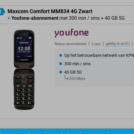
Maxcom Comfort MM834 4G Zwart
3
+
Youfone-abonnement
met 300 min / sms + 40 GB 5G
geldig in de
EU
Nieuw abonnement
2 jaar
Op het betrouwbare netwerk van KP
300 min / sms
40 GB 5G
200 Mbps