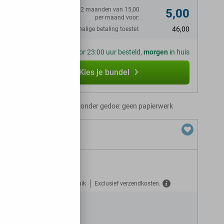
Eerste 12 maanden van 15,00
5,00
per maand voor:
46,00
Eenmalige betaling toestel:
Voor 23:00 uur besteld,
morgen
in huis
Kies je bundel
Abonnement zonder gedoe: geen papierwerk
GB 5G
Gratis verzekerd tegen misbruik
Exclusief verzendkosten.
N