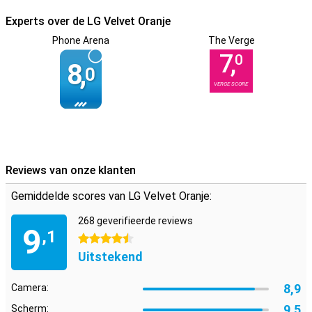
De LG Velvet ondersteunt de snellaad-technieken Quick Charge
4.0+ en Power Delivery. Met de juiste lader kun je snelladen tot wel
Experts over de LG Velvet Oranje
25W. Hiermee is je accu in no-time weer opgeladen. Draadloos
Phone Arena
The Verge
opladen kan met een vermogen van maximaal 9W.
7,
0
8,
0
VERGE SCORE
Reviews van onze klanten
Gemiddelde scores van LG Velvet Oranje:
268 geverifieerde reviews
9
,1
4.5 sterren
Uitstekend
8,9
Camera:
9,5
Scherm: