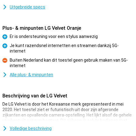
Uitgebreide specs
Plus- & minpunten LG Velvet Oranje
Er is ondersteuning voor een stylus aanwezig
Pluspunt
Je kunt razendsnel internetten en streamen dankzij 5G-
internet
Pluspunt
Buiten Nederland kan dit toestel geen gebruik maken van 5G-
internet
Minpunt
Alle plus- & minpunten
Beschrijving van de LG Velvet
De LG Velvet is door het Koreaanse merk gepresenteerd in mei
2020. Het toestel ziet er futuristisch uit door zijn afgeronde
zijkanten en opvallende camera-opstelling. Het lijkt alsof de gehele
voorkant uit scherm bestaat. Dit scherm is ook te bedienen met
een Wacom Stylus voor extra functies.
Volledige beschrijving
LG Velvet is aan de achterkant vervaardigd uit glas, dat op een