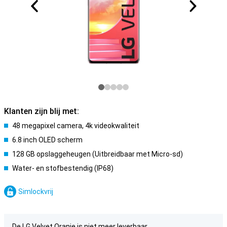
Klanten zijn blij met:
48 megapixel camera, 4k videokwaliteit
6.8 inch OLED scherm
128 GB opslaggeheugen (Uitbreidbaar met Micro-sd)
Water- en stofbestendig (IP68)
Simlockvrij
De LG Velvet Oranje is niet meer leverbaar.