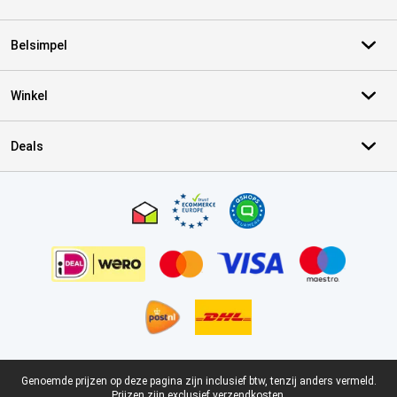
Belsimpel
Winkel
Deals
Certificaten, betaalmethoden, bezorgingsdienst partners
Juridische voettekst
Genoemde prijzen op deze pagina zijn inclusief btw, tenzij anders vermeld.
Prijzen zijn exclusief verzendkosten.