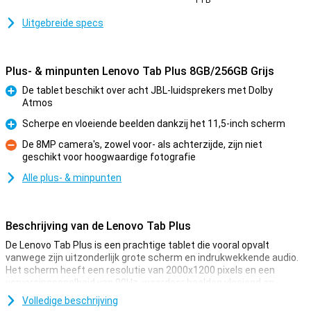
1TB
Uitgebreide specs
Plus- & minpunten Lenovo Tab Plus 8GB/256GB Grijs
De tablet beschikt over acht JBL-luidsprekers met Dolby
Atmos
Pluspunt
Scherpe en vloeiende beelden dankzij het 11,5-inch scherm
Pluspunt
De 8MP camera's, zowel voor- als achterzijde, zijn niet
geschikt voor hoogwaardige fotografie​
Minpunt
Alle plus- & minpunten
Beschrijving van de Lenovo Tab Plus
De Lenovo Tab Plus is een prachtige tablet die vooral opvalt
vanwege zijn uitzonderlijk grote scherm en indrukwekkende audio.
Het scherm heeft een resolutie van 2000x1200 pixels en een
verversingssnelheid van 90Hz, waardoor beelden vloeiend en
scherp zijn. Om dit scherm optimaal te benutten, is de tablet
Volledige beschrijving
uitgerust met een MediaTek Helio G99 processor. Daarnaast