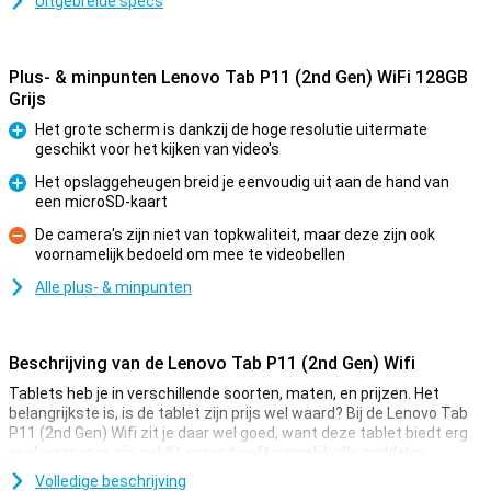
Uitgebreide specs
Plus- & minpunten Lenovo Tab P11 (2nd Gen) WiFi 128GB
Grijs
Het grote scherm is dankzij de hoge resolutie uitermate
geschikt voor het kijken van video's
Pluspunt
Het opslaggeheugen breid je eenvoudig uit aan de hand van
een microSD-kaart
Pluspunt
De camera's zijn niet van topkwaliteit, maar deze zijn ook
voornamelijk bedoeld om mee te videobellen
Minpunt
Alle plus- & minpunten
Beschrijving van de Lenovo Tab P11 (2nd Gen) Wifi
Tablets heb je in verschillende soorten, maten, en prijzen. Het
belangrijkste is, is de tablet zijn prijs wel waard? Bij de Lenovo Tab
P11 (2nd Gen) Wifi zit je daar wel goed, want deze tablet biedt erg
veel waar voor zijn geld! Lenovo heeft namelijk alle middelen
gestopt in de specificaties die er écht toe doen.
Volledige beschrijving