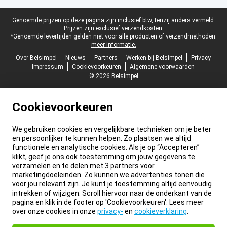
Juridische voettekst
Genoemde prijzen op deze pagina zijn inclusief btw, tenzij anders vermeld.
Prijzen zijn exclusief verzendkosten.
*Genoemde levertijden gelden niet voor alle producten of verzendmethoden:
meer informatie.
Over Belsimpel
Nieuws
Partners
Werken bij Belsimpel
Privacy
Impressum
Cookievoorkeuren
Algemene voorwaarden
© 2026 Belsimpel
Cookievoorkeuren
We gebruiken cookies en vergelijkbare technieken om je beter
en persoonlijker te kunnen helpen. Zo plaatsen we altijd
functionele en analytische cookies. Als je op “Accepteren”
klikt, geef je ons ook toestemming om jouw gegevens te
verzamelen en te delen met 3 partners voor
marketingdoeleinden. Zo kunnen we advertenties tonen die
voor jou relevant zijn. Je kunt je toestemming altijd eenvoudig
intrekken of wijzigen. Scroll hiervoor naar de onderkant van de
pagina en klik in de footer op 'Cookievoorkeuren'. Lees meer
over onze cookies in onze
privacy-
en
cookieverklaring
.