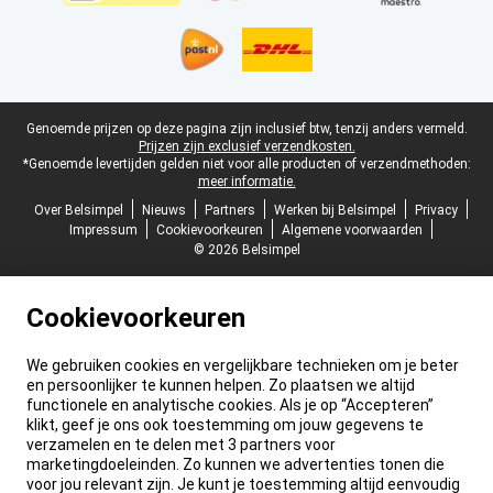
Juridische voettekst
Genoemde prijzen op deze pagina zijn inclusief btw, tenzij anders vermeld.
Prijzen zijn exclusief verzendkosten.
*Genoemde levertijden gelden niet voor alle producten of verzendmethoden:
meer informatie.
Over Belsimpel
Nieuws
Partners
Werken bij Belsimpel
Privacy
Impressum
Cookievoorkeuren
Algemene voorwaarden
© 2026 Belsimpel
Cookievoorkeuren
We gebruiken cookies en vergelijkbare technieken om je beter
en persoonlijker te kunnen helpen. Zo plaatsen we altijd
functionele en analytische cookies. Als je op “Accepteren”
klikt, geef je ons ook toestemming om jouw gegevens te
verzamelen en te delen met 3 partners voor
marketingdoeleinden. Zo kunnen we advertenties tonen die
voor jou relevant zijn. Je kunt je toestemming altijd eenvoudig