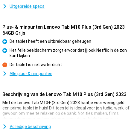
Uitgebreide specs
Plus- & minpunten Lenovo Tab M10 Plus (3rd Gen) 2023
64GB Grijs
De tablet heeft een uitbreidbaar geheugen
Pluspunt
Het felle beeldscherm zorgt ervoor dat jij ook Netflix in de zon
kunt kijken
Pluspunt
De tablet is niet waterdicht
Minpunt
Alle plus- & minpunten
Beschrijving van de Lenovo Tab M10 Plus (3rd Gen) 2023
Met de Lenovo Tab M10+ (3rd Gen) 2023 haal je voor weinig geld
een prima tablet in huis! Dit toestel is ideaal voor je studie, werk, of
gewoon om mee te relaxen op de bank. Notities maken, films
ijkenen documenten bewerken is waar deze tablet goed in is.
Op het grote scherm is alles altijd goed afleesbaar en door de hoge
Volledige beschrijving
resolute zijn beelden lekker scherp. De processor zorgt ervoor dat