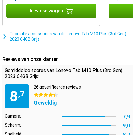
In winkelwagen
I
Grote batterij
Een lange dag op het programma? Met de Lenovo Tab M10+ (3rd
Gen) 2023 maak je je daar geen zorgen om. Deze tablet heeft
namelijk een accu van maar liefst 7700mAh, waardoor de tablet
Toon alle accessoires van de Lenovo Tab M10 Plus (3rd Gen)
ook tijdens lange dagen niet zonder stroom komt te zitten.
2023 64GB Grijs
Reviews van onze klanten
Gemiddelde scores van Lenovo Tab M10 Plus (3rd Gen)
2023 64GB Grijs:
26 geverifieerde reviews
8
,7
4.5 sterren
Geweldig
7,9
Camera:
9,0
Scherm:
8,7
Snelheid: