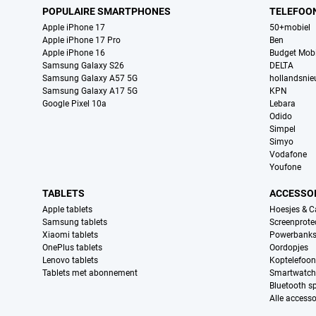
POPULAIRE SMARTPHONES
TELEFOO
Apple iPhone 17
50+mobiel
Apple iPhone 17 Pro
Ben
Apple iPhone 16
Budget Mobi
Samsung Galaxy S26
DELTA
Samsung Galaxy A57 5G
hollandsni
Samsung Galaxy A17 5G
KPN
Google Pixel 10a
Lebara
Odido
Simpel
Simyo
Vodafone
Youfone
TABLETS
ACCESSO
Apple tablets
Hoesjes & C
Samsung tablets
Screenprote
Xiaomi tablets
Powerbank
OnePlus tablets
Oordopjes
Lenovo tablets
Koptelefoo
Tablets met abonnement
Smartwatch
Bluetooth s
Alle accesso