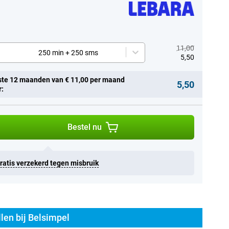
11,00
s
250 min + 250 sms
5,50
ste 12 maanden van € 11,00 per maand
5,50
r:
Bestel nu
Gratis verzekerd tegen misbruik
len bij Belsimpel