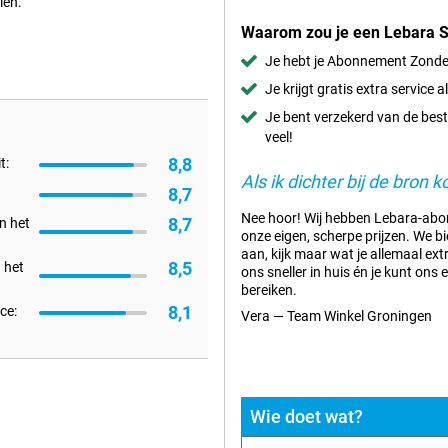
len.
Waarom zou je een Lebara S
Je hebt je Abonnement Zonder
Je krijgt gratis extra service a
Je bent verzekerd van de beste
veel!
8,8
t:
Als ik dichter bij de bron k
8,7
Nee hoor! Wij hebben Lebara-ab
8,7
an het
onze eigen, scherpe prijzen. We bi
aan, kijk maar wat je allemaal extra
8,5
 het
ons sneller in huis én je kunt ons 
bereiken.
8,1
ce:
Vera — Team Winkel Groningen
Wie doet wat?