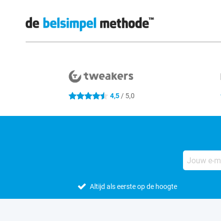
Externe winkelbeoordelingen
4,5
/ 5,0
4.5 sterren
Altijd als eerste op de hoogte