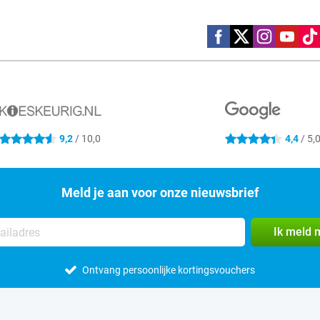
Social media
9,2
/ 10,0
4,4
/ 5,
4.6 sterren
4.4 sterren
Meld je aan voor onze nieuwsbrief
Ik meld 
Ontvang persoonlijke kortingsvouchers