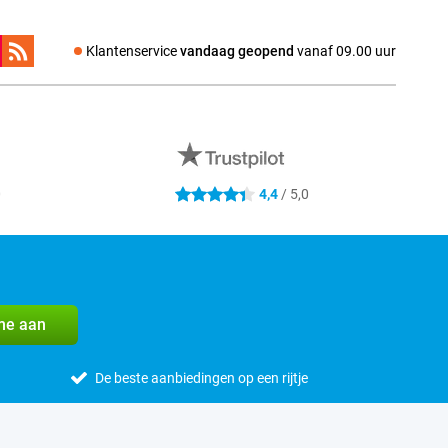
Klantenservice
vandaag geopend
vanaf 09.00 uur
0
4,4
/ 5,0
4.4 sterren
me aan
De beste aanbiedingen op een rijtje