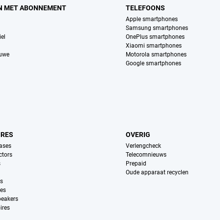
N MET ABONNEMENT
TELEFOONS
Apple smartphones
Samsung smartphones
el
OnePlus smartphones
Xiaomi smartphones
euwe
Motorola smartphones
Google smartphones
IRES
OVERIG
ases
Verlengcheck
ctors
Telecomnieuws
s
Prepaid
Oude apparaat recyclen
ns
es
peakers
ires