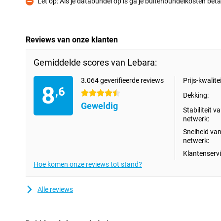
Let op: Als je databundel op is ga je buitenbundelkosten beta
Minpunt
Reviews van onze klanten
Gemiddelde scores van Lebara:
3.064 geverifieerde reviews
Prijs-kwalitei
8
,6
4.5 sterren
Dekking:
Geweldig
Stabiliteit v
netwerk:
Snelheid van
netwerk:
Klantenservi
Hoe komen onze reviews tot stand?
Alle reviews