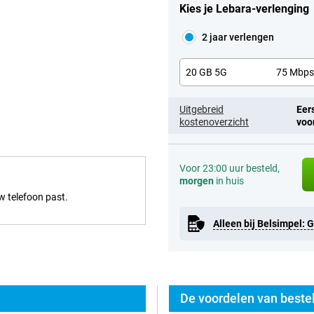
Kies je Lebara-verlenging
2 jaar verlengen
20 GB 5G
75 Mbp
Uitgebreid
Eer
kostenoverzicht
voo
Voor 23:00 uur besteld,
morgen
in huis
uw telefoon past.
Alleen bij Belsimpel: 
De voordelen van bestel