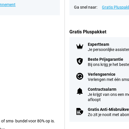
onnement
Ga snel naar:
Gratis Pluspak
Gratis Pluspakket
Expertteam
Je persoonlijke assisten
Beste Prijsgarantie
Bij ons krijg je het bes
Verlengservice
Verlengen met één sms'
Contractsalarm
Je krijgt van ons een m
afloopt
Gratis Anti-Misbruikv
Zo zit je nooit met abo
- of sms- bundel voor 80% op is.