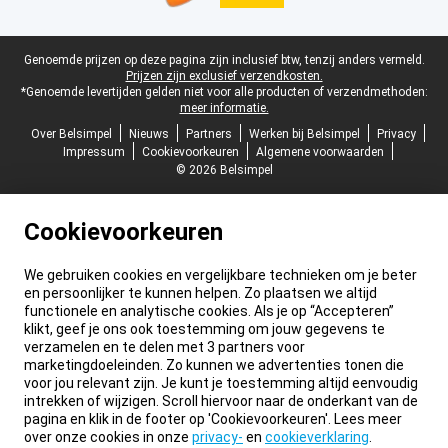
Juridische voettekst
Genoemde prijzen op deze pagina zijn inclusief btw, tenzij anders vermeld.
Prijzen zijn exclusief verzendkosten.
*Genoemde levertijden gelden niet voor alle producten of verzendmethoden:
meer informatie.
Over Belsimpel
Nieuws
Partners
Werken bij Belsimpel
Privacy
Impressum
Cookievoorkeuren
Algemene voorwaarden
© 2026 Belsimpel
Cookievoorkeuren
We gebruiken cookies en vergelijkbare technieken om je beter
en persoonlijker te kunnen helpen. Zo plaatsen we altijd
functionele en analytische cookies. Als je op “Accepteren”
klikt, geef je ons ook toestemming om jouw gegevens te
verzamelen en te delen met 3 partners voor
marketingdoeleinden. Zo kunnen we advertenties tonen die
voor jou relevant zijn. Je kunt je toestemming altijd eenvoudig
intrekken of wijzigen. Scroll hiervoor naar de onderkant van de
pagina en klik in de footer op 'Cookievoorkeuren'. Lees meer
over onze cookies in onze
privacy-
en
cookieverklaring
.