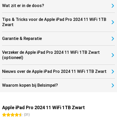
en jouw favoriete bezigheden, kun je pro-apps draaien, veeleisende
Wat zit er in de doos?
games spelen en werken aan creatieve projecten van elk niveau,
allemaal met een intuïtieve touch-interface. Ervaar de toekomst
van technologie met de nieuwe nieuwe iPad Pro 2024 . Met zijn
Tips & Tricks voor de Apple iPad Pro 2024 11 WiFi 1TB
baanbrekende M4-chip, verbluffende display en ongeëvenaarde
Zwart
prestaties, zal deze tablet je verwachtingen overstijgen en je
inspireren om meer te doen dan ooit tevoren.
Garantie & Reparatie
Verzeker de Apple iPad Pro 2024 11 WiFi 1TB Zwart
(optioneel)
Nieuws over de Apple iPad Pro 2024 11 WiFi 1TB Zwart
Waarom kopen bij Belsimpel?
Apple iPad Pro 2024 11 WiFi 1TB Zwart
4.5 sterren
(
31
)