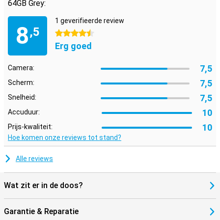
64GB Grey:
kunt nemen. Dit betekent dat je altijd en overal online bent wanneer
je maar wilt!
1 geverifieerde review
8
,5
Geheugen uitbreiden
4.5 sterren
Erg goed
Deze Huawei-tablet beschikt over 64GB aan opslaggeheugen, hier
sla jij je apps, muziek, multimedia en andere bestanden op.
Daarnaast gebruikt het besturingssysteem ook een gedeelte. Vind
7,5
Camera:
jij 64GB te weinig? Dan breid je het geheugen uit met een microSD-
kaartje tot wel 512GB.
7,5
Scherm:
7,5
Snelheid:
10
Accuduur:
10
Prijs-kwaliteit:
Hoe komen onze reviews tot stand?
Alle reviews
Wat zit er in de doos?
Garantie & Reparatie