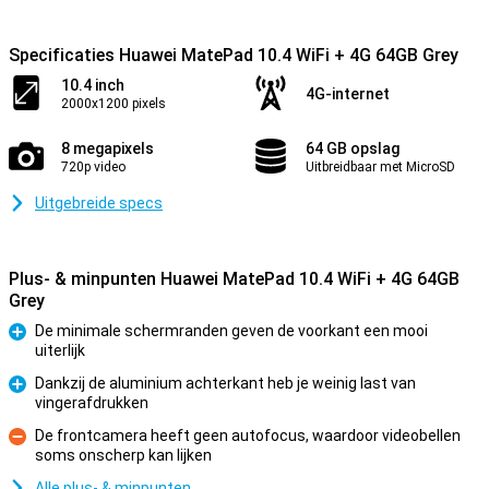
Specificaties Huawei MatePad 10.4 WiFi + 4G 64GB Grey
10.4 inch
4G-internet
2000x1200 pixels
8 megapixels
64 GB opslag
720p video
Uitbreidbaar met MicroSD
Uitgebreide specs
Plus- & minpunten Huawei MatePad 10.4 WiFi + 4G 64GB
Grey
De minimale schermranden geven de voorkant een mooi
uiterlijk
Pluspunt
Dankzij de aluminium achterkant heb je weinig last van
vingerafdrukken
Pluspunt
De frontcamera heeft geen autofocus, waardoor videobellen
soms onscherp kan lijken
Minpunt
Alle plus- & minpunten