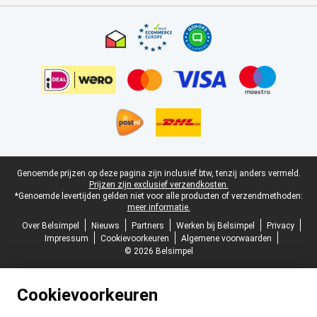
Certificaten, betaalmethoden, bezorgingsdienst partners
Juridische voettekst
Genoemde prijzen op deze pagina zijn inclusief btw, tenzij anders vermeld.
Prijzen zijn exclusief verzendkosten.
*Genoemde levertijden gelden niet voor alle producten of verzendmethoden:
meer informatie.
Over Belsimpel
Nieuws
Partners
Werken bij Belsimpel
Privacy
Impressum
Cookievoorkeuren
Algemene voorwaarden
© 2026 Belsimpel
Cookievoorkeuren