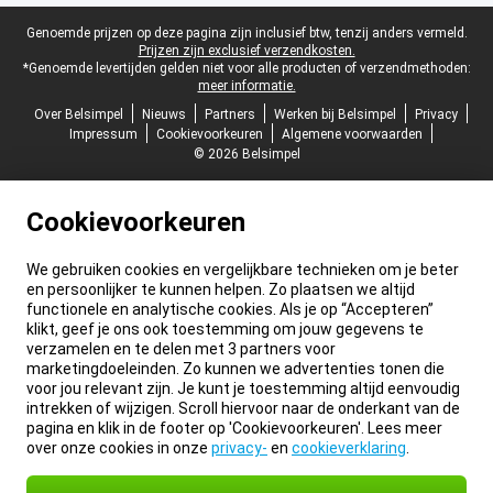
Juridische voettekst
Genoemde prijzen op deze pagina zijn inclusief btw, tenzij anders vermeld.
Prijzen zijn exclusief verzendkosten.
*Genoemde levertijden gelden niet voor alle producten of verzendmethoden:
meer informatie.
Over Belsimpel
Nieuws
Partners
Werken bij Belsimpel
Privacy
Impressum
Cookievoorkeuren
Algemene voorwaarden
© 2026 Belsimpel
Cookievoorkeuren
We gebruiken cookies en vergelijkbare technieken om je beter
en persoonlijker te kunnen helpen. Zo plaatsen we altijd
functionele en analytische cookies. Als je op “Accepteren”
klikt, geef je ons ook toestemming om jouw gegevens te
verzamelen en te delen met 3 partners voor
marketingdoeleinden. Zo kunnen we advertenties tonen die
voor jou relevant zijn. Je kunt je toestemming altijd eenvoudig
intrekken of wijzigen. Scroll hiervoor naar de onderkant van de
pagina en klik in de footer op 'Cookievoorkeuren'. Lees meer
over onze cookies in onze
privacy-
en
cookieverklaring
.