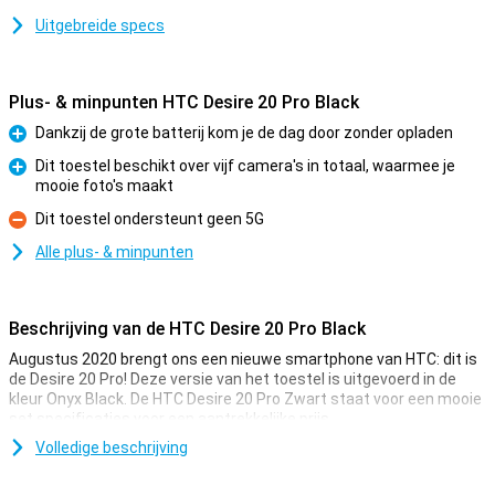
Uitgebreide specs
Plus- & minpunten HTC Desire 20 Pro Black
Dankzij de grote batterij kom je de dag door zonder opladen
Pluspunt
Dit toestel beschikt over vijf camera's in totaal, waarmee je
mooie foto's maakt
Pluspunt
Dit toestel ondersteunt geen 5G
Minpunt
Alle plus- & minpunten
Beschrijving van de HTC Desire 20 Pro Black
Augustus 2020 brengt ons een nieuwe smartphone van HTC: dit is
de Desire 20 Pro! Deze versie van het toestel is uitgevoerd in de
kleur Onyx Black. De HTC Desire 20 Pro Zwart staat voor een mooie
set specificaties voor een aantrekkelijke prijs.
De accu springt er namelijk direct uit met een capaciteit van
Volledige beschrijving
5000mAh, waar je gemakkelijk de dag mee doorkomt. Op de
achterkant vinden we vier verschillende camera’s, zo maak je in