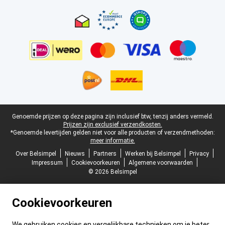
Certificaten, betaalmethoden, bezorgingsdienst partners
Juridische voettekst
Genoemde prijzen op deze pagina zijn inclusief btw, tenzij anders vermeld.
Prijzen zijn exclusief verzendkosten.
*Genoemde levertijden gelden niet voor alle producten of verzendmethoden:
meer informatie.
Over Belsimpel
Nieuws
Partners
Werken bij Belsimpel
Privacy
Impressum
Cookievoorkeuren
Algemene voorwaarden
© 2026 Belsimpel
Cookievoorkeuren
We gebruiken cookies en vergelijkbare technieken om je beter