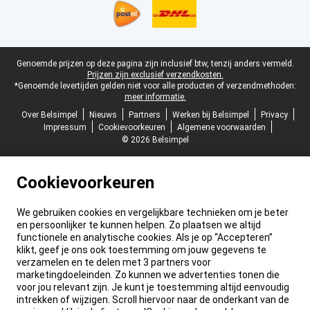
Juridische voettekst
Genoemde prijzen op deze pagina zijn inclusief btw, tenzij anders vermeld.
Prijzen zijn exclusief verzendkosten.
*Genoemde levertijden gelden niet voor alle producten of verzendmethoden:
meer informatie.
Over Belsimpel
Nieuws
Partners
Werken bij Belsimpel
Privacy
Impressum
Cookievoorkeuren
Algemene voorwaarden
© 2026 Belsimpel
Cookievoorkeuren
We gebruiken cookies en vergelijkbare technieken om je beter
en persoonlijker te kunnen helpen. Zo plaatsen we altijd
functionele en analytische cookies. Als je op “Accepteren”
klikt, geef je ons ook toestemming om jouw gegevens te
verzamelen en te delen met 3 partners voor
marketingdoeleinden. Zo kunnen we advertenties tonen die
voor jou relevant zijn. Je kunt je toestemming altijd eenvoudig
intrekken of wijzigen. Scroll hiervoor naar de onderkant van de