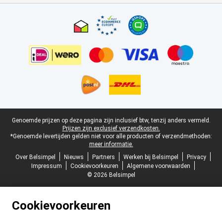
Certificaten, betaalmethoden, bezorgingsdienst partners
Juridische voettekst
Genoemde prijzen op deze pagina zijn inclusief btw, tenzij anders vermeld.
Prijzen zijn exclusief verzendkosten.
*Genoemde levertijden gelden niet voor alle producten of verzendmethoden:
meer informatie.
Over Belsimpel
Nieuws
Partners
Werken bij Belsimpel
Privacy
Impressum
Cookievoorkeuren
Algemene voorwaarden
© 2026 Belsimpel
Cookievoorkeuren