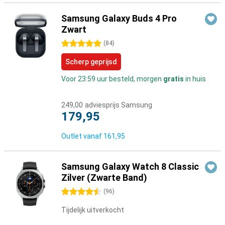
Samsung Galaxy Buds 4 Pro
Zwart
5 sterren
(
84
)
Scherp geprijsd
Voor 23:59 uur besteld, morgen
gratis
in huis
249,00
adviesprijs Samsung
179,95
Outlet vanaf
161,95
Samsung Galaxy Watch 8 Classic
Zilver (Zwarte Band)
4.5 sterren
(
96
)
Tijdelijk uitverkocht