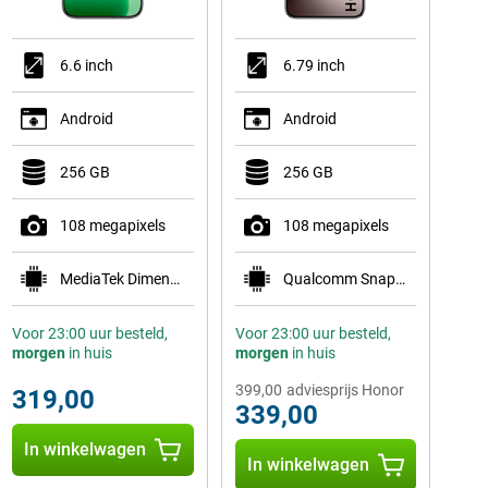
6.6 inch
6.79 inch
Android
Android
256 GB
256 GB
108 megapixels
108 megapixels
MediaTek Dimensity 7100 Elite
Qualcomm Snapdragon 6 Gen 4
Voor 23:00 uur besteld,
Voor 23:00 uur besteld,
morgen
in huis
morgen
in huis
399,00
adviesprijs Honor
319,00
339,00
In winkelwagen
In winkelwagen