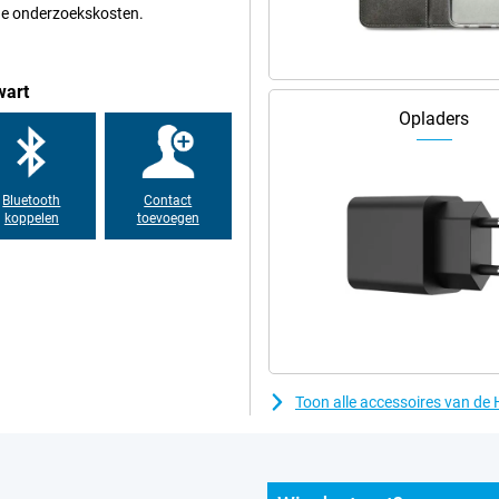
 de onderzoekskosten.
wart
Opladers
Bluetooth
Contact
koppelen
toevoegen
Toon alle accessoires van d