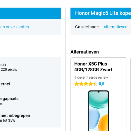
Honor Magic6 Lite kope
an onze klanten
Ga snel naar:
Alternatieven
Alternatieven
Honor X5C Plus
inch
4GB/128GB Zwart
220 pixels
1 geverifieerde review
8,5
ternet
4.5 sterren
egapixels
eo
 niet inbegrepen
n tot 35W