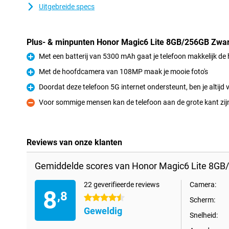
Uitgebreide specs
Plus- & minpunten Honor Magic6 Lite 8GB/256GB Zwar
Met een batterij van 5300 mAh gaat je telefoon makkelijk de
Pluspunt
Met de hoofdcamera van 108MP maak je mooie foto's
Pluspunt
Doordat deze telefoon 5G internet ondersteunt, ben je altijd 
Pluspunt
Voor sommige mensen kan de telefoon aan de grote kant zij
Minpunt
Reviews van onze klanten
Gemiddelde scores van Honor Magic6 Lite 8GB
22 geverifieerde reviews
Camera:
8
,8
4.5 sterren
Scherm:
Geweldig
Snelheid: