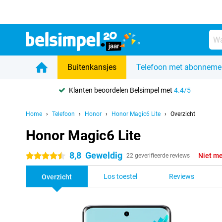
Buitenkansjes
Telefoon met abonneme
Klanten beoordelen Belsimpel met
4.4/5
Home
Telefoon
Honor
Honor Magic6 Lite
Overzicht
Honor Magic6 Lite
8,8
Geweldig
Niet me
4.5 sterren
22 geverifieerde reviews
Los toestel
Reviews
Overzicht