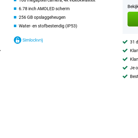
108 megapixel camera, 4k videokwaliteit
Bekij
6.78 inch AMOLED scherm
256 GB opslaggeheugen
Water- en stofbestendig (IP53)
Simlockvrij
31 d
Klan
Klan
Je o
Best