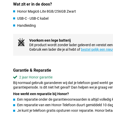
Wat zit er in de doos?
Snelle hardware en verbinding
Honor Magic6 Lite 8GB/256GB Zwart
Omdat het toestel draait op Android, kun je het eenvoudig inricht
een unieke telefoon! Wil jij graag je foto’s en video’s in hoge kwa
USB-C - USB-C kabel
voor een toestel met voldoende opslagruimte. Zo kun je met gema
Handleiding
dus!
Ruime batterij om de dag door te komen
Voorkom een lege batterij
Het opladen van je telefoon gaat supersnel want hij is geschikt vo
Dit product wordt zonder lader geleverd en vereist een
lang te wachten voor een volle accu. Deze telefoon heeft een gr
Gebruik een lader die je al hebt of
bestel gelijk een nie
doorhalen zal daarom geen lastige opgave zijn.
Eenvoudig draadloos communiceren met andere elektr
Op het toestel is het mogelijk om 5G netwerk te ontvangen. Met
Garantie & Reparatie
heel snel internet op je telefoon. Doordat deze telefoon is voorzie
2 jaar Honor garantie
voortaan contactloos betalen in de winkel met je telefoon. Heel h
vergeten.
Bij normaal gebruik garanderen wij dat je telefoon goed werkt g
garantieperiode. Is dit niet het geval? Dan helpen we je graag ver
Ontgrendelen met je vinger
Hoe werkt een reparatie bij Honor?
Met de IP53 certificatie hoef je je geen zorgen te maken over he
Een reparatie onder de garantievoorwaarden is altijd volledig 
Magic6 Lite gebruiken om de route naar huis te vinden, of even te
Een reparatie van een Honor-Telefoon duurt gemiddeld 10 da
bijna bent, zelfs in de regen! De Honor Magic6 Lite heeft een vi
Je kunt je telefoon gratis opsturen voor reparatie. Honor bet
scherm zitten, zo kan jij gemakkelijk je telefoon unlocken maar is