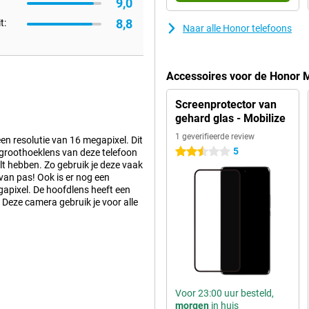
9,0
8,8
t:
Naar alle Honor telefoons
Accessoires voor de Honor 
Screenprotector van
gehard glas - Mobilize
1 geverifieerde review
en resolutie van 16 megapixel. Dit
5
2.5 sterren
a-groothoeklens van deze telefoon
ilt hebben. Zo gebruik je deze vaak
 van pas! Ook is er nog een
apixel. De hoofdlens heeft een
 Deze camera gebruik je voor alle
seconden word ververst, ten
ra vloeiend uit. De Honor Magic6
 of serie te kijken op deze
Voor 23:00 uur besteld,
morgen
in huis