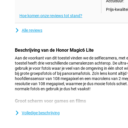
Accuduur:
Prijs-kwalitei
Hoe komen onze reviews tot stand?
Alle reviews
Beschrijving van de Honor Magic6 Lite
Aan de voorkant van dit toestel vinden we de selfiecamera, met e
toestel heeft drie verschillende cameralenzen achterop. De ultr
gebruik je voor foto's waar je veel van de omgeving in één shot w
bij grote groepsfoto's of bij panoramafoto's. Zo'n lens komt altijd
hoofdlenssensor van 108 megapixel en een macrolens van 2 meg
resolutie van 108 megapixel, waarmee je dus mooie foto's schiet.
normale foto's en gebruik je dus het vaakst!
Groot scherm voor games en films
Een 120Hz beeldscherm zorgt ervoor dat het beeld 120 keer per 
opzichte van de standaard 60 keer. Hierdoor zien beelden er ext
Volledige beschrijving
Lite heeft een ruim scherm waardoor het erg fijn is om een filmpje
telefoon.