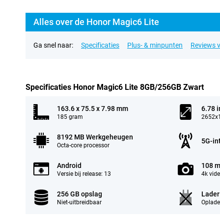
Alles over de Honor Magic6 Lite
Ga snel naar:
Specificaties
Plus- & minpunten
Reviews v
Specificaties Honor Magic6 Lite 8GB/256GB Zwart
163.6 x 75.5 x 7.98 mm
6.78 
185 gram
2652x1
8192 MB Werkgeheugen
5G-in
Octa-core processor
Android
108 m
Versie bij release: 13
4k vid
256 GB opslag
Lader
Niet-uitbreidbaar
Oplade