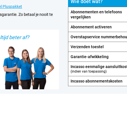
Wie doet wat?
l Pluspakket
Abonnementen en telefoons
sgarantie. Zo betaal je nooit te
vergelijken
Abonnement activeren
tijd beter af?
Overstapservice nummerbeho
Verzenden toestel
Garantie-afwikkeling
Incasso eenmalige aansluitkos
(indien van toepassing)
Incasso abonnements­kosten