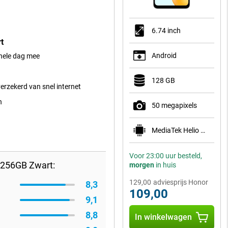
6.74 inch
t
Android
 hele dag mee
128 GB
verzekerd van snel internet
n
50 megapixels
MediaTek Helio G81
Voor 23:00 uur besteld,
/256GB Zwart:
morgen
in huis
129,00
adviesprijs Honor
8,3
109,00
9,1
8,8
In winkelwagen