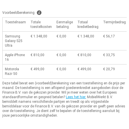
Voorbeeldberekening
Toestelnaam
Totale
Eenmalige
Totaal
Termijnbedrag
toestelkosten
betaling
kredietbedrag
Samsung
€ 1.348,00
€ 0,00
€ 1.348,00
€ 56,17
Galaxy S25
Ultra
Apple iPhone
€ 810,00
€ 0,00
€ 810,00
€ 33,75
16
Motorola
€ 499,00
€ 0,00
€ 499,00
€ 20,79
Razr 50
Deze tabel bevat een (voorbeeld)berekening van een toestellening en de prijs per
maand.
De toestellening is een aflopend goederenkrediet aangeboden door de
Finance B.V. van de gekozen provider.
Wil je meer weten over het Europees
standaardformulier en gespreid betalen?
Lees het hier.
MobielWerkt B.V.
bemiddelt namens verschillende partijen en treedt op als vrijgestelde
bemiddelaar voor de Finance B.V. van de gekozen provider en geeft geen advies
over de toestellening.
Je dient zelf te bepalen of de toestellening aansluit bij
jouw persoonlijke omstandigheden.