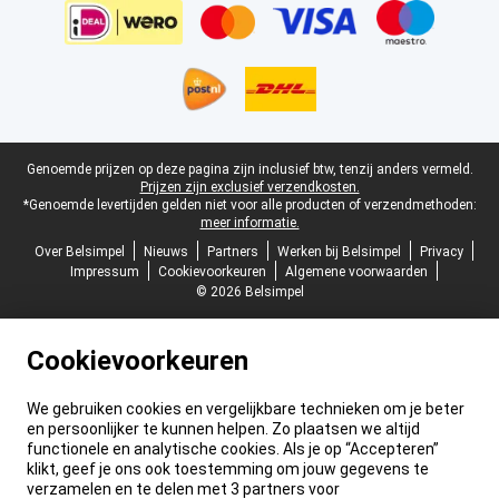
Juridische voettekst
Genoemde prijzen op deze pagina zijn inclusief btw, tenzij anders vermeld.
Prijzen zijn exclusief verzendkosten.
*Genoemde levertijden gelden niet voor alle producten of verzendmethoden:
meer informatie.
Over Belsimpel
Nieuws
Partners
Werken bij Belsimpel
Privacy
Impressum
Cookievoorkeuren
Algemene voorwaarden
© 2026 Belsimpel
Cookievoorkeuren
We gebruiken cookies en vergelijkbare technieken om je beter
en persoonlijker te kunnen helpen. Zo plaatsen we altijd
functionele en analytische cookies. Als je op “Accepteren”
klikt, geef je ons ook toestemming om jouw gegevens te
verzamelen en te delen met 3 partners voor