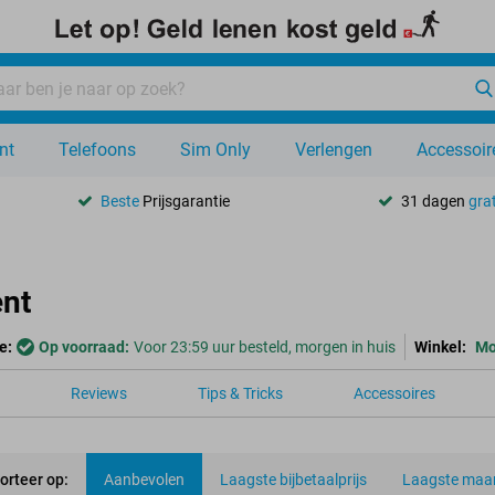
nt
Telefoons
Sim Only
Verlengen
Accessoir
Beste
Prijsgarantie
31 dagen
grat
nt
e:
Op voorraad:
Voor 23:59 uur besteld, morgen in huis
Winkel:
Mo
Reviews
Tips & Tricks
Accessoires
orteer op:
Aanbevolen
Laagste bijbetaalprijs
Laagste maan