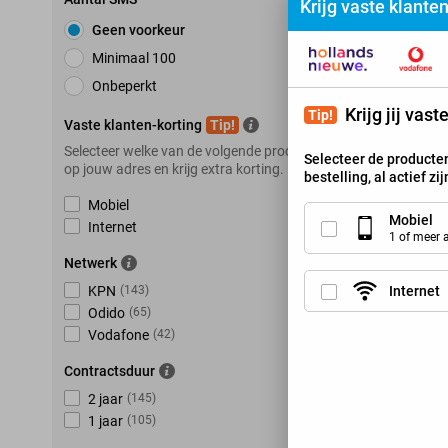
Krijg vaste klante
Geen voorkeur
Minimaal 100
Onbeperkt
Krijg jij vas
Tip!
Vaste klanten-korting
Tip!
Selecteer welke van de volgende producten je hebt
Selecteer de producten
op jouw adres en krijg extra korting.
bestelling, al actief zi
Mobiel
Mobiel
Internet
1 of meer
Netwerk
Internet
KPN
(
143
)
Odido
(
65
)
Vodafone
(
42
)
Contractsduur
2 jaar
(
145
)
1 jaar
(
105
)