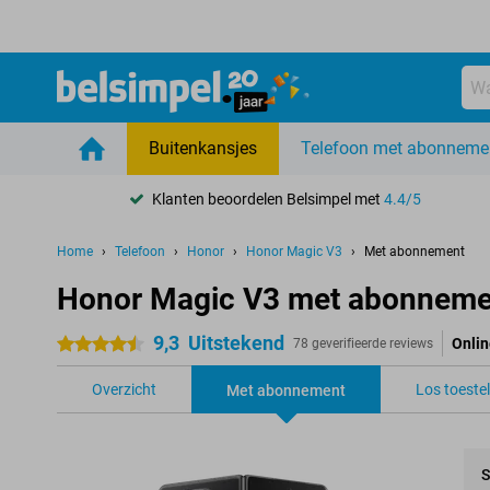
Buitenkansjes
Telefoon met abonneme
Klanten beoordelen Belsimpel met
4.4/5
Home
Telefoon
Honor
Honor Magic V3
Met abonnement
Honor Magic V3 met abonneme
9,3
Uitstekend
Onlin
4.5 sterren
78 geverifieerde reviews
Overzicht
Los toestel
Met abonnement
S