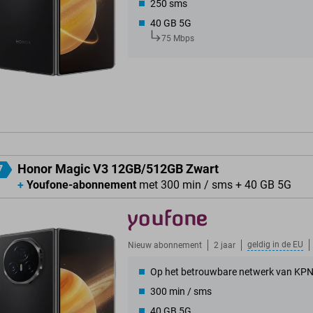
250 sms
40 GB 5G
75 Mbps
Honor Magic V3 12GB/512GB Zwart
7
+
Youfone-abonnement
met 300 min / sms + 40 GB 5G
geldig in de
EU
Nieuw abonnement
2 jaar
Op het betrouwbare netwerk van KP
300 min / sms
40 GB 5G