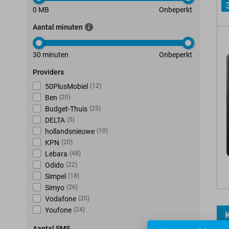
0 MB
Onbeperkt
Aantal minuten
30 minuten
Onbeperkt
Providers
50PlusMobiel
(
12
)
Ben
(
20
)
Budget-Thuis
(
25
)
DELTA
(
5
)
hollandsnieuwe
(
10
)
KPN
(
20
)
Lebara
(
48
)
Odido
(
22
)
Simpel
(
18
)
Simyo
(
26
)
Vodafone
(
20
)
Youfone
(
24
)
K
Aantal SMS