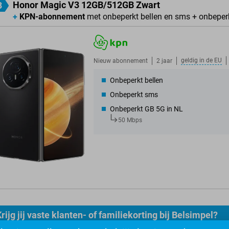
Honor Magic V3 12GB/512GB Zwart
3
+
KPN-abonnement
met onbeperkt bellen en sms + onbeper
geldig in de
EU
Nieuw abonnement
2 jaar
Onbeperkt bellen
Onbeperkt sms
Onbeperkt GB 5G in NL
50 Mbps
rijg jij vaste klanten- of familiekorting bij Belsimpel?