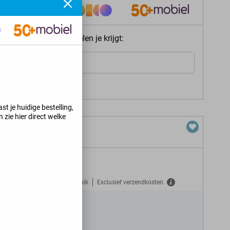
ie meteen welke voordelen je krijgt:
Internet
s jij kunt krijgen
>
st je huidige bestelling,
 zie hier direct welke
0 GB 5G
Gratis verzekerd tegen misbruik
Exclusief verzendkosten.
do