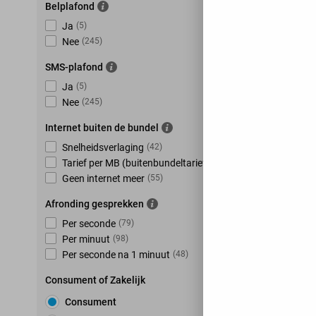
Belplafond
Ja
(
5
)
Nee
(
245
)
SMS-plafond
Ja
(
5
)
Nee
(
245
)
Internet buiten de bundel
Snelheidsverlaging
(
42
)
Tarief per MB (buitenbundeltarief)
(
153
)
Geen internet meer
(
55
)
Afronding gesprekken
Per seconde
(
79
)
Per minuut
(
98
)
Per seconde na 1 minuut
(
48
)
Consument of Zakelijk
Consument