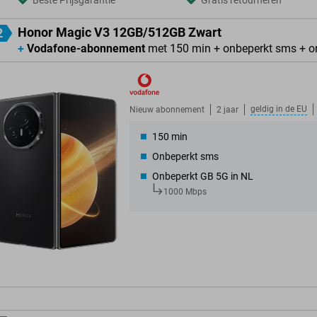
Beste Prijsgarantie
Gratis retourneren
Honor Magic V3 12GB/512GB Zwart
2
+
Vodafone-abonnement
met 150 min + onbeperkt sms + o
geldig in de
EU
Nieuw abonnement
2 jaar
150 min
Onbeperkt sms
Onbeperkt GB 5G in NL
1000 Mbps