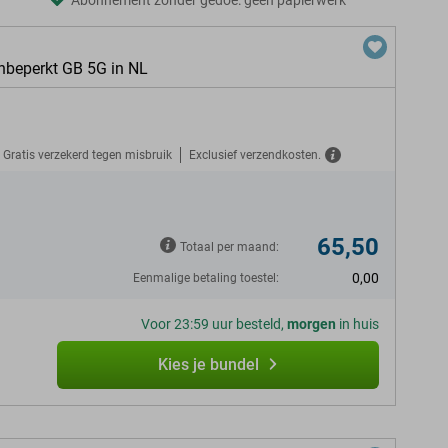
Abonnement zonder gedoe: geen papierwerk
nbeperkt GB 5G in NL
Gratis verzekerd tegen misbruik
Exclusief verzendkosten.
65,50
Totaal per maand:
0,00
Eenmalige betaling toestel:
Voor 23:59 uur besteld,
morgen
in huis
Kies je bundel