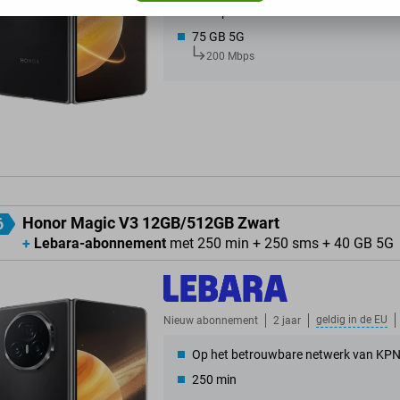
Onbeperkt sms
75 GB 5G
200 Mbps
Honor Magic V3 12GB/512GB Zwart
6
+
Lebara-abonnement
met 250 min + 250 sms + 40 GB 5G
geldig in de
EU
Nieuw abonnement
2 jaar
Op het betrouwbare netwerk van KP
250 min