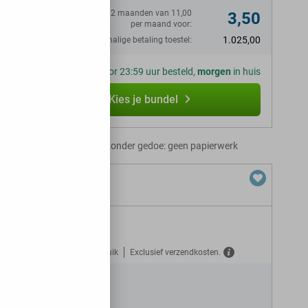
Eerste 12 maanden van 11,00
3,50
per maand voor:
1.025,00
Eenmalige betaling toestel:
Voor 23:59 uur besteld,
morgen
in huis
Kies je bundel
Abonnement zonder gedoe: geen papierwerk
+ 75 GB 5G
Gratis verzekerd tegen misbruik
Exclusief verzendkosten.
afone