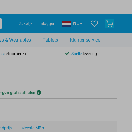
NL
Zakelijk
Inloggen
es & Wearables
Tablets
Klantenservice
is
retourneren
Snelle
levering
rgen
gratis afhalen
dprijs
Meeste MB's