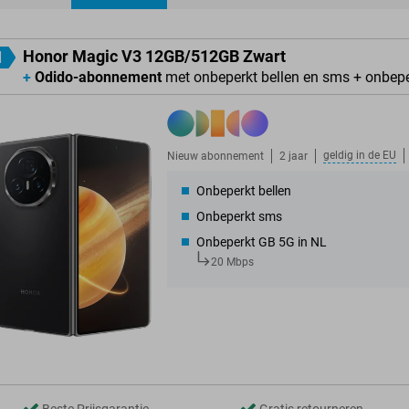
ducten
Honor Magic V3 12GB/512GB Zwart
1
+
Odido-abonnement
met onbeperkt bellen en sms + onbep
geldig in de
EU
Nieuw abonnement
2 jaar
Onbeperkt bellen
Onbeperkt sms
Onbeperkt GB 5G in NL
20 Mbps