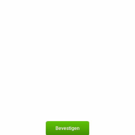
500 sms
40 GB 5G
150 Mbps
Beste Prijsgarantie
Gratis retourneren
Honor Magic V3 12GB/512GB Zwart
5
+
50PlusMobiel-abonnement
met onbeperkt bellen en sms 
geldig in de
EU
Nieuw abonnement
2 jaar
Op het betrouwbare netwerk van Vod
Bevestigen
Onbeperkt bellen