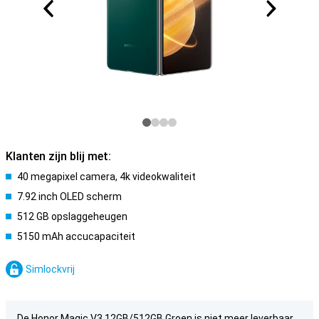
Klanten zijn blij met:
40 megapixel camera, 4k videokwaliteit
7.92 inch OLED scherm
512 GB opslaggeheugen
5150 mAh accucapaciteit
Simlockvrij
De Honor Magic V3 12GB/512GB Groen is niet meer leverbaar.