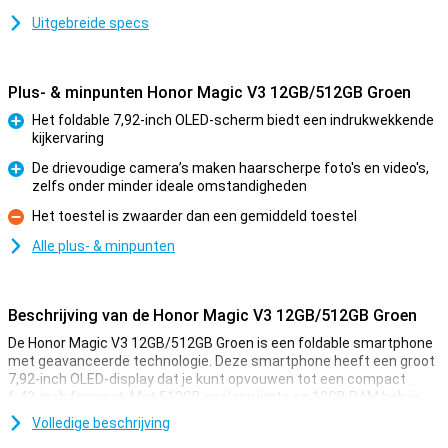
Uitgebreide specs
Plus- & minpunten Honor Magic V3 12GB/512GB Groen
Het foldable 7,92-inch OLED-scherm biedt een indrukwekkende
kijkervaring
Pluspunt
De drievoudige camera’s maken haarscherpe foto's en video's,
zelfs onder minder ideale omstandigheden
Pluspunt
Het toestel is zwaarder dan een gemiddeld toestel
Minpunt
Alle plus- & minpunten
Beschrijving van de Honor Magic V3 12GB/512GB Groen
De Honor Magic V3 12GB/512GB Groen is een foldable smartphone
met geavanceerde technologie. Deze smartphone heeft een groot
7,92-inch OLED-display dat je kunt opvouwen tot een compact
6.43-inch formaat. Met 512GB opslagruimte en 12GB RAM heb je
genoeg kracht en ruimte voor al je apps, foto's en video's. Dankzij AI-
Volledige beschrijving
ondersteuning en de krachtige Snapdragon 8 Gen 3 processor