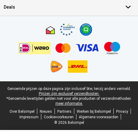
Deals
Certificaten, betaalmethoden, bezorgingsdienst partners
Juridische voettekst
Genoemde prijzen op deze pagina zijn inclusief btw, tenzij anders vermeld.
Prijzen zijn exclusief verzendkosten.
*Genoemde levertijden gelden niet voor alle producten of verzendmethoden:
meer informatie.
Over Belsimpel
Nieuws
Partners
Werken bij Belsimpel
Privacy
Impressum
Cookievoorkeuren
Algemene voorwaarden
© 2026 Belsimpel