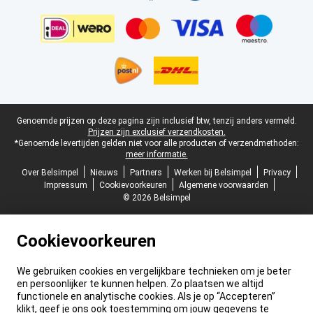
Juridische voettekst
Genoemde prijzen op deze pagina zijn inclusief btw, tenzij anders vermeld.
Prijzen zijn exclusief verzendkosten.
*Genoemde levertijden gelden niet voor alle producten of verzendmethoden:
meer informatie.
Over Belsimpel
Nieuws
Partners
Werken bij Belsimpel
Privacy
Impressum
Cookievoorkeuren
Algemene voorwaarden
© 2026 Belsimpel
Cookievoorkeuren
We gebruiken cookies en vergelijkbare technieken om je beter
en persoonlijker te kunnen helpen. Zo plaatsen we altijd
functionele en analytische cookies. Als je op “Accepteren”
klikt, geef je ons ook toestemming om jouw gegevens te