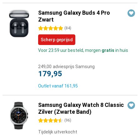
Samsung Galaxy Buds 4 Pro
Zwart
5 sterren
(
84
)
Scherp geprijsd
Voor 23:59 uur besteld, morgen
gratis
in huis
249,00
adviesprijs Samsung
179,95
Outlet vanaf
161,95
Samsung Galaxy Watch 8 Classic
Zilver (Zwarte Band)
4.5 sterren
(
96
)
Tijdelijk uitverkocht