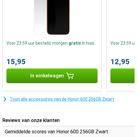
Handige AI-functies
Met MagicOS 10 krijg je toegang tot verschillende AI-functies die je
helpen in het dagelijks gebruik. Denk aan slimme vertalingen,
automatische samenvattingen en hulp bij schrijven van teksten.
Ook kun je snel informatie opzoeken met handige functies zoals
Circle to Search. Deze tools maken je smartphone net wat slimmer
en gebruiksvriendelijker. Je bespaart tijd bij dagelijkse taken en
haalt meer uit je toestel, zonder dat je ingewikkelde instellingen
Voor 23:59 uur besteld, morgen
gratis
in huis
Voor 23:59 u
hoeft aan te passen of extra apps nodig hebt.
Connectiviteit
15,95
12,95
De Honor 600 256GB Zwart ondersteunt moderne verbindingen
zoals WiFi 6 en Bluetooth 5.4. Hierdoor heb je een snelle en stabiele
In winkelwagen
I
verbinding met internet en andere apparaten. Je kunt
gebruikmaken van zowel een nano-SIM als eSIM, wat extra
flexibiliteit geeft. De stereo speakers zorgen voor helder en
ruimtelijk geluid bij video’s, muziek en games. Alles bij elkaar is dit
Toon alle accessoires van de Honor 600 256GB Zwart
een goede smartphone die goed presteert in dagelijks gebruik en
geschikt is voor verschillende soorten gebruikers.
Reviews van onze klanten
Gemiddelde scores van Honor 600 256GB Zwart: