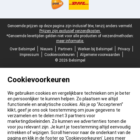
Juridische voettekst
Genoemde prijzen op deze pagina zijn inclusief btw, tenzij anders vermeld.
Prijzen zijn exclusief verzendkosten.
*Genoemde levertijden gelden niet voor alle producten of verzendmethoden:
meer informatie.
Over Belsimpel
Nieuws
Partners
Werken bij Belsimpel
Privacy
Impressum
Cookievoorkeuren
Algemene voorwaarden
© 2026 Belsimpel
Cookievoorkeuren
We gebruiken cookies en vergelijkbare technieken om je beter
en persoonlijker te kunnen helpen. Zo plaatsen we altijd
functionele en analytische cookies. Als je op “Accepteren”
klikt, geef je ons ook toestemming om jouw gegevens te
verzamelen en te delen met 3 partners voor
marketingdoeleinden. Zo kunnen we advertenties tonen die
voor jou relevant zijn. Je kunt je toestemming altijd eenvoudig
intrekken of wijzigen. Scroll hiervoor naar de onderkant van de
pagina en klik in de footer op 'Cookievoorkeuren'. Lees meer