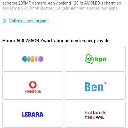
scherpe 200MP camera, een vloeiend 120Hz AMOLED-scherm en
een grote 6.400mAh-batterij. Je gebruikt hem soepel voor apps,
social media en entertainment dankzij de Snapdragon 7 Gen 4
Mobile Platform processor. Het toestel heeft een strak design en is
Volledige beschrijving
goed bestand tegen water en stof. Ook zit hij vol handige AI-
functies die je dagelijks helpen. Zo haal je meer uit je smartphone,
zonder dat het ingewikkeld wordt. Een slimme keuze als je een
goede en complete smartphone zoekt.
Honor 600 256GB Zwart abonnementen per provider
Vlotte prestaties voor dagelijks gebruik
De Honor 600 is gemaakt voor dagelijks gebruik en voelt in vrijwel
elke situatie snel en soepel aan. Dankzij de Snapdragon 7 Gen 4
Mobile Platform processor werken apps vlot en schakel je makkelijk
tussen verschillende taken. Je gebruikt zonder problemen social
media, streaming apps en lichte games. Met 8GB werkgeheugen
blijft alles stabiel draaien, ook als je meerdere apps tegelijk
gebruikt. Hierdoor kun je efficiënt multitasken en blijft je telefoon
prettig werken, zonder haperingen of lange wachttijden tijdens
gebruik.
Grote batterij die lang meegaat
Met de 6.400mAh-batterij kom je zonder moeite de dag door, zelfs
als je je smartphone intensief gebruikt. Of je nu veel belt, video’s