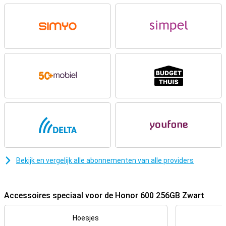
kijkt, navigeert of door social media scrollt, je hoeft niet steeds op
zoek naar een oplader. Dat maakt deze smartphone handig voor
onderweg of tijdens drukke dagen. Is je batterij toch leeg? Dan laad
je hem snel weer op met 80W Honor SuperCharge. Binnen korte tijd
heb je weer genoeg energie om verder te gaan. Ook handig: je kunt
andere apparaten opladen via je telefoon.
Goede camera’s voor elk moment
Met de 200MP hoofdcamera maak je scherpe en gedetailleerde
foto’s, vooral bij voldoende licht. Dankzij AI-ondersteuning worden je
foto’s automatisch verbeterd, zodat kleuren en details beter naar
voren komen. De 12MP groothoeklens is handig voor het
vastleggen van landschappen of groepsfoto’s. Voor selfies gebruik
je de 50MP frontcamera, handig voor social media of videobellen.
Met functies zoals AI Eraser en AI Upscale bewerk je foto’s
eenvoudig op je toestel. Zo maak en bewerk je foto’s zonder extra
apps.
Bekijk en vergelijk alle abonnementen van alle providers
Helder en soepel scherm
Het 6.57 inch AMOLED-scherm zorgt voor een prettige en heldere
kijkervaring. Kleuren worden levendig weergegeven en zwarttinten
Accessoires speciaal voor de Honor 600 256GB Zwart
zijn diep, wat zorgt voor mooi contrast. Dankzij de 120Hz
verversingssnelheid voelt scrollen extra soepel aan. Dit merk je
Hoesjes
vooral bij social media, websites en het kijken van video’s. Het