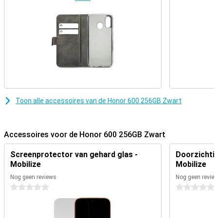
scherm is bovendien helder genoeg om ook buiten goed af te lezen.
Zo gebruik je je smartphone comfortabel, of je nu binnen zit of
onderweg bent in fel daglicht.
Fijn voor je ogen bij lang gebruik
Het scherm van de Honor 600 is ontworpen met oogcomfort in
gedachten, wat prettig is bij langdurig gebruik. Functies zoals een
blauwlichtfilter en slimme helderheidsaanpassing zorgen ervoor
dat je ogen minder snel vermoeid raken. Daarnaast past het
scherm zich automatisch aan op je omgeving, zodat je altijd een
prettige helderheid hebt. Of je nu ’s avonds nog een serie kijkt of
Toon alle accessoires van de Honor 600 256GB Zwart
overdag veel berichten leest, het scherm blijft aangenaam voor je
ogen en comfortabel in gebruik.
Accessoires voor de Honor 600 256GB Zwart
Strak en degelijk ontwerp
De Honor 600 256GB Zwart heeft een modern en strak design met
Screenprotector van gehard glas -
Doorzichtig
een matte afwerking, waardoor hij er netjes uitziet en fijn aanvoelt.
Mobilize
Mobilize
Hij ligt prettig in de hand en voelt degelijk aan, zonder overdreven
luxe te zijn. Met een gewicht van 185 gram is hij makkelijk mee te
Nog geen reviews
Nog geen revie
nemen. Daarnaast is hij water- en stofbestendig, wat extra
0 sterren
0 sterren
zekerheid geeft in dagelijks gebruik. Zo hoef je je minder zorgen te
maken bij een spat water, regenbui of een klein ongelukje.