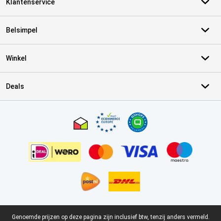
Klantenservice
Belsimpel
Winkel
Deals
Certificaten, betaalmethoden, bezorgingsdienst partners
Juridische voettekst
Genoemde prijzen op deze pagina zijn inclusief btw, tenzij anders vermeld.