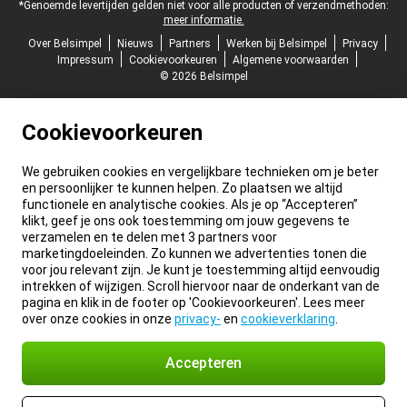
*Genoemde levertijden gelden niet voor alle producten of verzendmethoden:
meer informatie.
Over Belsimpel
Nieuws
Partners
Werken bij Belsimpel
Privacy
Impressum
Cookievoorkeuren
Algemene voorwaarden
© 2026 Belsimpel
Cookievoorkeuren
We gebruiken cookies en vergelijkbare technieken om je beter
en persoonlijker te kunnen helpen. Zo plaatsen we altijd
functionele en analytische cookies. Als je op “Accepteren”
klikt, geef je ons ook toestemming om jouw gegevens te
verzamelen en te delen met 3 partners voor
marketingdoeleinden. Zo kunnen we advertenties tonen die
voor jou relevant zijn. Je kunt je toestemming altijd eenvoudig
intrekken of wijzigen. Scroll hiervoor naar de onderkant van de
pagina en klik in de footer op 'Cookievoorkeuren'. Lees meer
over onze cookies in onze
privacy-
en
cookieverklaring
.
Accepteren