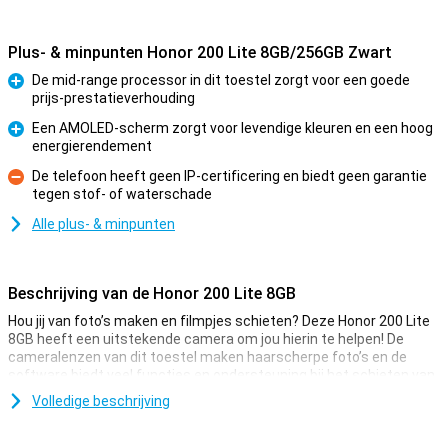
Plus- & minpunten Honor 200 Lite 8GB/256GB Zwart
De mid-range processor in dit toestel zorgt voor een goede
prijs-prestatieverhouding
Pluspunt
Een AMOLED-scherm zorgt voor levendige kleuren en een hoog
energierendement
Pluspunt
De telefoon heeft geen IP-certificering en biedt geen garantie
tegen stof- of waterschade
Minpunt
Alle plus- & minpunten
Beschrijving van de Honor 200 Lite 8GB
Hou jij van foto’s maken en filmpjes schieten? Deze Honor 200 Lite
8GB heeft een uitstekende camera om jou hierin te helpen! De
cameralenzen van dit toestel maken haarscherpe foto’s en de
software biedt veel functies en ondersteuning bij het schieten van
plaatjes.
Volledige beschrijving
De hoofdsensor van deze Honor 200 Lite 8GB heeft 108
megapixels, waardoor je sowieso scherpe foto’s maakt. Daarnaast