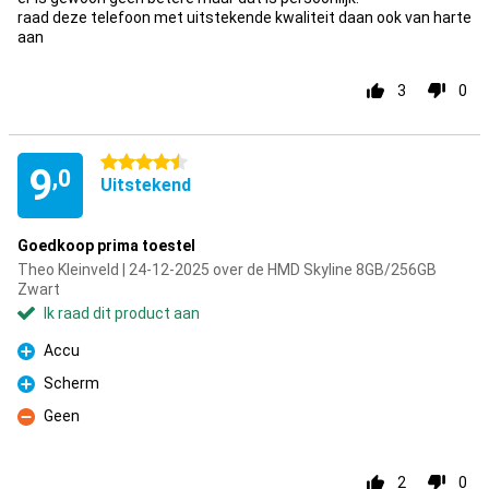
raad deze telefoon met uitstekende kwaliteit daan ook van harte
aan
3
0
4.5 sterren
9
,0
Uitstekend
Goedkoop prima toestel
Theo Kleinveld | 24-12-2025 over de HMD Skyline 8GB/256GB
Zwart
Ik raad dit product aan
Accu
Pluspunt
Scherm
Pluspunt
Geen
Minpunt
2
0