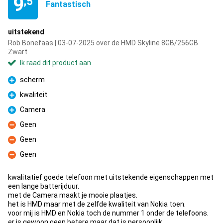
9
,5
Fantastisch
uitstekend
Rob Bonefaas | 03-07-2025 over de HMD Skyline 8GB/256GB
Zwart
Ik raad dit product aan
scherm
Pluspunt
kwaliteit
Pluspunt
Camera
Pluspunt
Geen
Minpunt
Geen
Minpunt
Geen
Minpunt
kwalitatief goede telefoon met uitstekende eigenschappen met
een lange batterijduur.
met de Camera maakt je mooie plaatjes.
het is HMD maar met de zelfde kwaliteit van Nokia toen.
voor mij is HMD en Nokia toch de nummer 1 onder de telefoons.
er is gewoon geen betere maar dat is persoonlijk.