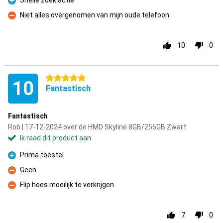
Snelle zoek actie
Pluspunt
Niet alles overgenomen van mijn oude telefoon
Minpunt
10
0
5 sterren
10
Fantastisch
Fantastisch
Rob | 17-12-2024 over de HMD Skyline 8GB/256GB Zwart
Ik raad dit product aan
Prima toestel
Pluspunt
Geen
Minpunt
Flip hoes moeilijk te verkrijgen
Minpunt
7
0