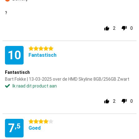
Minpunt
?
2
0
5 sterren
10
Fantastisch
Fantastisch
Bart Fokke | 13-03-2025 over de HMD Skyline 8GB/256GB Zwart
Ik raad dit product aan
2
0
4 sterren
7
,5
Goed