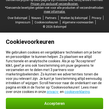
Juridische voettekst
Genoemde prijzen op deze pagina zijn inclusief btw, tenzij anders vermeld.
Prijzen zijn exclusief verzendkosten.
*Genoemde levertijden gelden niet voor alle producten of verzendmethoden:
meer informatie.
Over Belsimpel
Nieuws
Partners
Werken bij Belsimpel
Privacy
Impressum
Cookievoorkeuren
Algemene voorwaarden
© 2026 Belsimpel
Cookievoorkeuren
We gebruiken cookies en vergelijkbare technieken om je beter
en persoonlijker te kunnen helpen. Zo plaatsen we altijd
functionele en analytische cookies. Als je op “Accepteren”
klikt, geef je ons ook toestemming om jouw gegevens te
verzamelen en te delen met 3 partners voor
marketingdoeleinden. Zo kunnen we advertenties tonen die
voor jou relevant zijn. Je kunt je toestemming altijd eenvoudig
intrekken of wijzigen. Scroll hiervoor naar de onderkant van de
pagina en klik in de footer op 'Cookievoorkeuren'. Lees meer
over onze cookies in onze
privacy-
en
cookieverklaring
.
Accepteren