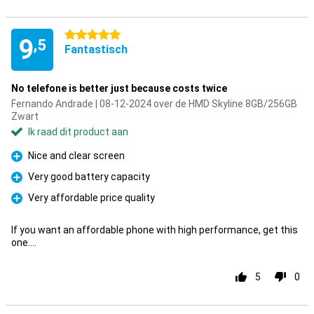
5 sterren
9
,5
Fantastisch
No telefone is better just because costs twice
Fernando Andrade | 08-12-2024 over de HMD Skyline 8GB/256GB
Zwart
Ik raad dit product aan
Nice and clear screen
Pluspunt
Very good battery capacity
Pluspunt
Very affordable price quality
Pluspunt
If you want an affordable phone with high performance, get this
one....
5
0