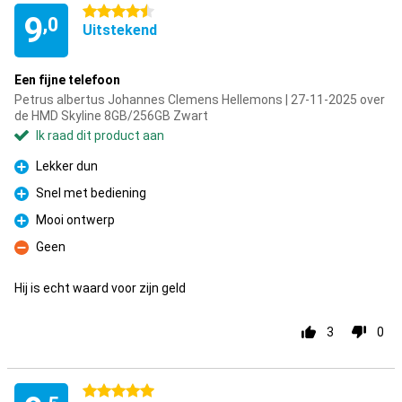
4.5 sterren
9
,0
Uitstekend
Een fijne telefoon
Petrus albertus Johannes Clemens Hellemons | 27-11-2025 over
de HMD Skyline 8GB/256GB Zwart
Ik raad dit product aan
Lekker dun
Pluspunt
Snel met bediening
Pluspunt
Mooi ontwerp
Pluspunt
Geen
Minpunt
Hij is echt waard voor zijn geld
3
0
5 sterren