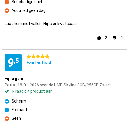
Beschadigd snel
Minpunt
Accu red geen dag.
Minpunt
Laat hem niet vallen. Hij is er kwetsbaar.
2
1
5 sterren
9
,5
Fantastisch
Fijne gsm
Petra | 18-01-2026 over de HMD Skyline 8GB/256GB Zwart
Ik raad dit product aan
Scherm
Pluspunt
Formaat
Pluspunt
Geen
Minpunt