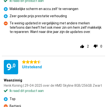
Ik raad dit product aan
Makkelijke scherm en accu zelf te vervangen
Pluspunt
Zeer goede prijs prestatie verhouding
Pluspunt
Te weinig updated in vergelijking met andere merken
telefoons dan heeft het ook meer zin om hem zelf makkelijk
Minpunt
te repareren. Want naar drie jaar zijn de updates over.
2
0
4.5 sterren
9
,0
Uitstekend
Waanzinnig
Henk Koning | 29-04-2025 over de HMD Skyline 8GB/256GB Zwart
Ik raad dit product aan
Top
Pluspunt
Batterij