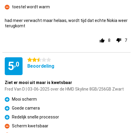
toestel wordt warm
Minpunt
had meer verwacht maar helaas, wordt tijd dat echte Nokia weer
terugkomt
8
7
2.5 sterren
5
,0
Beoordeling
Ziet er mooi uit maar is kwetsbaar
Fred Van D | 03-06-2025 over de HMD Skyline 8GB/256GB Zwart
Mooi scherm
Pluspunt
Goede camera
Pluspunt
Redelijk snelle processor
Pluspunt
Scherm kwetsbaar
Minpunt