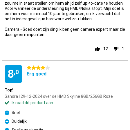
zou me in staat stellen om hem altijd zelf up-to-date te houden.
Voor wanneer de ondersteuning bij HMD/Nokia stopt. Mijn doel is
om hem voor minimaal 10 jaar te gebruiken, en ik verwacht dat
het in iederegeval qua hardware wel zou lukken.
Camera - Goed doet zijn ding ik ben geen camera expert maar zie
daar geen minpunten
12
1
4 sterren
8
,0
Erg goed
Top!
Sandra | 29-12-2024 over de HMD Skyline 8GB/256GB Roze
Ik raad dit product aan
Snel
Pluspunt
Duidelijk
Pluspunt