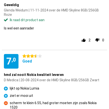
Geweldig
Glenda Weidum | 11-11-2024 over de HMD Skyline 8GB/256GB
Roze
Ik raad dit product aan
Is wel een aanrader
2
0
3.5 sterren
7
,0
Goed
hmd zal nooit Nokia kwaliteit leveren
D Medica | 20-08-2024 over de HMD Skyline 8GB/256GB Zwart
lijkt op Nokia Lumia
Pluspunt
ziet er mooi uit
Pluspunt
scherm te klein 6.55, had groter moeten zijn zoals Nokia
1520
Minpunt