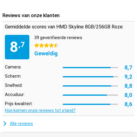
Custom Button
Het is met deze HMD telefoon mogelijk om de telefoon meer naar
jouw eigen wens te maken met de 'custom button'. Je kan ervoor
Reviews van onze klanten
zorgen dat de telefoon iets doet wanneer je er één keer op klikt, en
je kan de telefoon iets anders laten doen wanneer je twee keer
Gemiddelde scores van HMD Skyline 8GB/256GB Roze:
klikt. Bijvoorbeeld een sneltoets naar je favoriete spelletje, of de
route naar huis.
39 geverifieerde reviews
8
,7
4.5 sterren
Geweldig
8,7
Camera:
9,2
Scherm:
8,8
Snelheid:
8,0
Accuduur:
8,6
Prijs-kwaliteit:
Hoe komen onze reviews tot stand?
Alle reviews