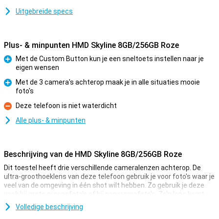
Uitgebreide specs
Plus- & minpunten HMD Skyline 8GB/256GB Roze
Met de Custom Button kun je een sneltoets instellen naar je
eigen wensen
Pluspunt
Met de 3 camera's achterop maak je in alle situaties mooie
foto's
Pluspunt
Deze telefoon is niet waterdicht
Minpunt
Alle plus- & minpunten
Beschrijving van de HMD Skyline 8GB/256GB Roze
Dit toestel heeft drie verschillende cameralenzen achterop. De
ultra-groothoeklens van deze telefoon gebruik je voor foto's waar je
veel van de omgeving in één shot wilt hebben. Zo gebruik je deze
vaak bij grote groepsfoto's of bij panoramafoto's. Zo'n lens komt
altijd van pas! Ook is er nog een hoofdlenssensor van 108
Volledige beschrijving
megapixel en een telelens van 50 megapixel. De hoofdlens heeft