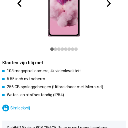
Klanten zijn blij met:
108 megapixel camera, 4k videokwaliteit
6.55 inch nvt scherm
256 GB opslaggeheugen (Uitbreidbaar met Micro-sd)
Water- en stofbestendig (IP54)
Simlockvrij
De HMD Skyline 8GB/256GB Roze is niet meer leverbaar.