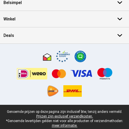
Belsimpel
Winkel
Deals
Certificaten, betaalmethoden, bezorgingsdienst partners
Juridische voettekst
Genoemde prijzen op deze pagina zijn inclusief btw, tenzij anders vermeld.
Prijzen zijn exclusief verzendkosten.
*Genoemde levertijden gelden niet voor alle producten of verzendmethoden:
meer informatie.