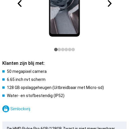
Klanten zijn blij met:
50 megapixel camera
6.65 inch nvt scherm
128 GB opslaggeheugen (Uitbreidbaar met Micro-sd)
Water- en stofbestendig (IP52)
Simlockvrij
De HMD Pulse Pro 6GB/128GB Zwart is niet meer leverbaar.