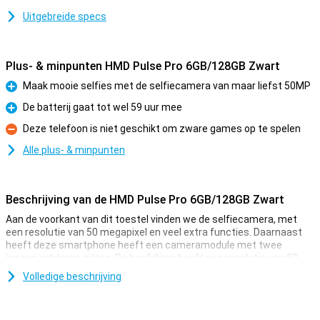
Uitgebreide specs
Plus- & minpunten HMD Pulse Pro 6GB/128GB Zwart
Maak mooie selfies met de selfiecamera van maar liefst 50MP
Pluspunt
De batterij gaat tot wel 59 uur mee
Pluspunt
Deze telefoon is niet geschikt om zware games op te spelen
Minpunt
Alle plus- & minpunten
Beschrijving van de HMD Pulse Pro 6GB/128GB Zwart
Aan de voorkant van dit toestel vinden we de selfiecamera, met
een resolutie van 50 megapixel en veel extra functies. Daarnaast
heeft deze smartphone heeft een cameramodule met twee
lenzen achterop zitten. De hoofdlens heeft een resolutie van 50
megapixel, waarmee je dus mooie foto's schiet. Deze camera
Volledige beschrijving
gebruik je voor alle normale foto's en gebruik je dus het vaakst!
Naast deze lens is er nog een dieptesensor die over een resolutie
van 2 megapixel beschikt.