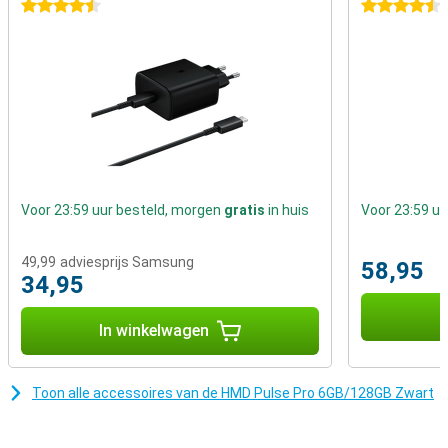
4.5 sterren
4.5 sterren
Ben jij op zoek naar een telefoon met vingerafdruk scanner? Dan is
deze misschien wat voor jou, de vingerafdruk scanner is verwerkt
op de zijkant van de telefoon. Daarnaast beschikt deze telefoon
ook over gezichtsherkenning.
Voor 23:59 uur besteld, morgen
gratis
in huis
Voor 23:59 u
49,99
adviesprijs Samsung
58,95
34,95
I
In winkelwagen
Toon alle accessoires van de HMD Pulse Pro 6GB/128GB Zwart