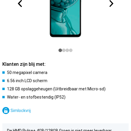
Klanten zijn blij met:
50 megapixel camera
6.56 inch LCD scherm
128 GB opslaggeheugen (Uitbreidbaar met Micro-sd)
Water- en stofbestendig (IP52)
Simlockvrij
De HMD Pulse+ 4GB/128GB Groen is niet meer leverbaar.