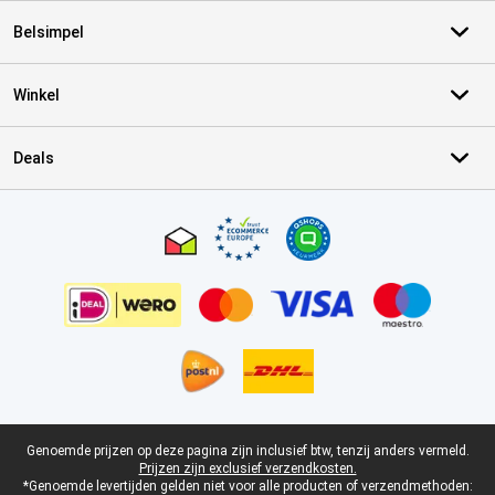
Belsimpel
Winkel
Deals
Certificaten, betaalmethoden, bezorgingsdienst partners
Juridische voettekst
Genoemde prijzen op deze pagina zijn inclusief btw, tenzij anders vermeld.
Prijzen zijn exclusief verzendkosten.
*Genoemde levertijden gelden niet voor alle producten of verzendmethoden: