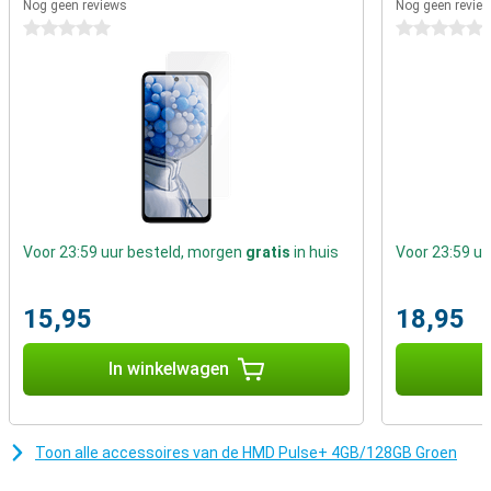
Nog geen reviews
Nog geen revie
oplaadpoort, een bekrast achterpaneel of een lege batterij. Ga
0 sterren
0 sterren
gewoon naar de HMD Phones Repair Hub voor reserveonderdelen
en stapsgewijze handleidingen. De kracht om te repareren zat altijd
al in jou.
Voor 23:59 uur besteld, morgen
gratis
in huis
Voor 23:59 u
15,95
18,95
In winkelwagen
I
Toon alle accessoires van de HMD Pulse+ 4GB/128GB Groen