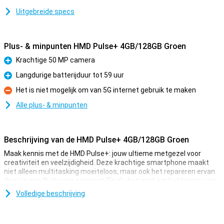
Uitgebreide specs
Plus- & minpunten HMD Pulse+ 4GB/128GB Groen
Krachtige 50 MP camera
Pluspunt
Langdurige batterijduur tot 59 uur
Pluspunt
Het is niet mogelijk om van 5G internet gebruik te maken
Minpunt
Alle plus- & minpunten
Beschrijving van de HMD Pulse+ 4GB/128GB Groen
Maak kennis met de HMD Pulse+: jouw ultieme metgezel voor
creativiteit en veelzijdigheid. Deze krachtige smartphone maakt
niet alleen multitasking moeiteloos, maar ook het repareren ervan
thuis is een fluitje van een cent. En als het gaat om het kiezen van
de beste foto's om te delen, zet de 50 MP camera zelfs je casual
Volledige beschrijving
kiekjes in de schijnwerpers. Met een enorme batterijduur staat
niets een spontane fotosessie in de weg.