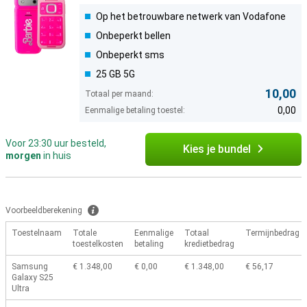
Op het betrouwbare netwerk van Vodafone
Onbeperkt bellen
Onbeperkt sms
25 GB 5G
10,00
Totaal per maand:
0,00
Eenmalige betaling toestel:
Voor 23:30 uur besteld,
Kies je bundel
morgen
in huis
Voorbeeldberekening
Toestelnaam
Totale
Eenmalige
Totaal
Termijnbedrag
toestelkosten
betaling
kredietbedrag
Samsung
€ 1.348,00
€ 0,00
€ 1.348,00
€ 56,17
Galaxy S25
Ultra