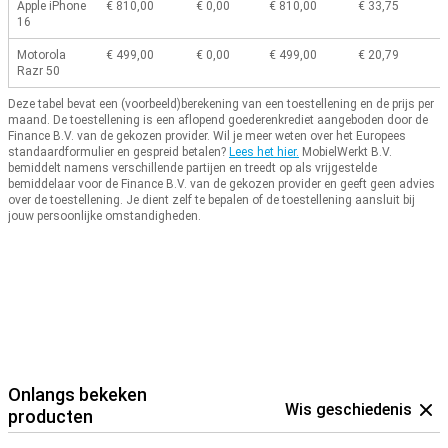
Apple iPhone
€ 810,00
€ 0,00
€ 810,00
€ 33,75
16
Motorola
€ 499,00
€ 0,00
€ 499,00
€ 20,79
Razr 50
Deze tabel bevat een (voorbeeld)berekening van een toestellening en de prijs per
maand.
De toestellening is een aflopend goederenkrediet aangeboden door de
Finance B.V. van de gekozen provider.
Wil je meer weten over het Europees
standaardformulier en gespreid betalen?
Lees het hier.
MobielWerkt B.V.
bemiddelt namens verschillende partijen en treedt op als vrijgestelde
bemiddelaar voor de Finance B.V. van de gekozen provider en geeft geen advies
over de toestellening.
Je dient zelf te bepalen of de toestellening aansluit bij
jouw persoonlijke omstandigheden.
Onlangs bekeken
Wis geschiedenis
producten