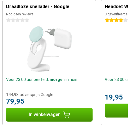
Draadloze snellader - Google
Headset Wit
Nog geen reviews
3 geverifieerde 
0 sterren
4 sterren
Voor 23:00 uur besteld,
morgen
in huis
Voor 23:00 uu
144,98
adviesprijs Google
19,95
79,95
I
In winkelwagen