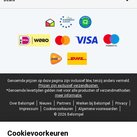
Certificaten, betaalmethoden, bezorgingsdienst partners
Juridische voettekst
Genoemde prijzen op deze pagina zijn inclusief btw, tenzij anders vermeld.
Prijzen zijn exclusief verzendkosten.
*Genoemde levertijden gelden niet voor alle producten of verzendmethoden:
meer informatie.
Over Belsimpel
Nieuws
Partners
Werken bij Belsimpel
Privacy
Impressum
Cookievoorkeuren
Algemene voorwaarden
© 2026 Belsimpel
Cookievoorkeuren