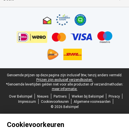
Certificaten, betaalmethoden, bezorgingsdienst partners
Juridische voettekst
Genoemde prijzen op deze pagina zijn inclusief btw, tenzij anders vermeld.
Prijzen zijn exclusief verzendkosten.
*Genoemde levertijden gelden niet voor alle producten of verzendmethoden:
meer informatie.
Over Belsimpel
Nieuws
Partners
Werken bij Belsimpel
Privacy
Impressum
Cookievoorkeuren
Algemene voorwaarden
© 2026 Belsimpel
Cookievoorkeuren