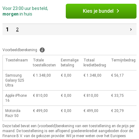
Voor 23:00 uur besteld,
Kies je bundel
morgen
in huis
1
2
Voorbeeldberekening
Toestelnaam
Totale
Eenmalige
Totaal
Termijnbedrag
toestelkosten
betaling
kredietbedrag
Samsung
€ 1.348,00
€ 0,00
€ 1.348,00
€ 56,17
Galaxy S25
Ultra
Apple iPhone
€ 810,00
€ 0,00
€ 810,00
€ 33,75
16
Motorola
€ 499,00
€ 0,00
€ 499,00
€ 20,79
Razr 50
Deze tabel bevat een (voorbeeld)berekening van een toestellening en de prijs per
maand.
De toestellening is een aflopend goederenkrediet aangeboden door de
Finance B.V. van de gekozen provider.
Wil je meer weten over het Europees