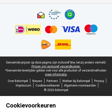
Certificaten, betaalmethoden, bezorgingsdienst partners
Juridische voettekst
Genoemde prijzen op deze pagina zijn inclusief btw, tenzij anders vermeld.
Prijzen zijn exclusief verzendkosten.
*Genoemde levertijden gelden niet voor alle producten of verzendmethoden:
meer informatie.
Over Belsimpel
Nieuws
Partners
Werken bij Belsimpel
Privacy
Impressum
Cookievoorkeuren
Algemene voorwaarden
© 2026 Belsimpel
Cookievoorkeuren