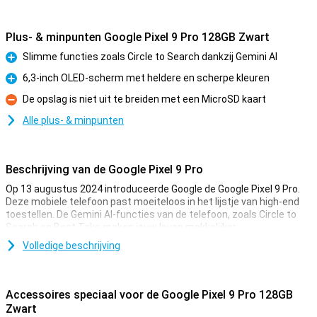
Plus- & minpunten Google Pixel 9 Pro 128GB Zwart
Slimme functies zoals Circle to Search dankzij Gemini AI
Pluspunt
6,3-inch OLED-scherm met heldere en scherpe kleuren
Pluspunt
De opslag is niet uit te breiden met een MicroSD kaart
Minpunt
Alle plus- & minpunten
Beschrijving van de Google Pixel 9 Pro
Op 13 augustus 2024 introduceerde Google de Google Pixel 9 Pro.
Deze mobiele telefoon past moeiteloos in het lijstje van high-end
toestellen. De Gemini AI-functies van de telefoon, zoals Circle to
Search en Best Take maken jouw leven makkelijker.
De Pixel 9 Pro komt met drie lenzen aan de achterkant van de
Volledige beschrijving
telefoon: een 50MP-hoofdlens, een 48MP-ultragroothoeklens en
een 48MP-telelens. Met deze lenzen maak je de mooiste foto’s.
Ook film je in 8K-kwaliteit voor de scherpste video’s.
Accessoires speciaal voor de Google Pixel 9 Pro 128GB
Dankzij het 6,3-inch OLED-scherm zijn alle kleuren helder en scherp.
Zwart
Met de Google Tensor G4-processor en het 16GB werkgeheugen