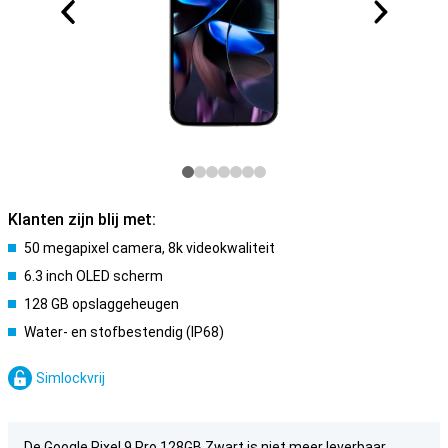
Klanten zijn blij met:
50 megapixel camera, 8k videokwaliteit
6.3 inch OLED scherm
128 GB opslaggeheugen
Water- en stofbestendig (IP68)
Simlockvrij
De Google Pixel 9 Pro 128GB Zwart is niet meer leverbaar.