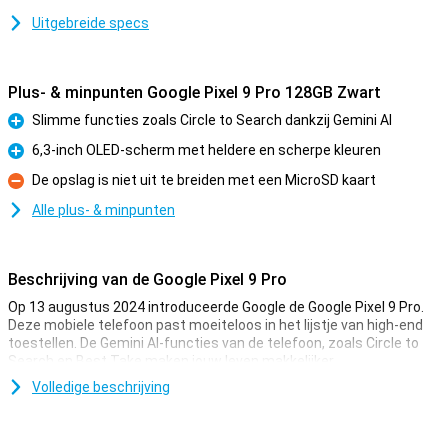
Uitgebreide specs
Plus- & minpunten Google Pixel 9 Pro 128GB Zwart
Slimme functies zoals Circle to Search dankzij Gemini AI
Pluspunt
6,3-inch OLED-scherm met heldere en scherpe kleuren
Pluspunt
De opslag is niet uit te breiden met een MicroSD kaart
Minpunt
Alle plus- & minpunten
Beschrijving van de Google Pixel 9 Pro
Op 13 augustus 2024 introduceerde Google de Google Pixel 9 Pro.
Deze mobiele telefoon past moeiteloos in het lijstje van high-end
toestellen. De Gemini AI-functies van de telefoon, zoals Circle to
Search en Best Take maken jouw leven makkelijker.
De Pixel 9 Pro komt met drie lenzen aan de achterkant van de
Volledige beschrijving
telefoon: een 50MP-hoofdlens, een 48MP-ultragroothoeklens en
een 48MP-telelens. Met deze lenzen maak je de mooiste foto’s.
Ook film je in 8K-kwaliteit voor de scherpste video’s.