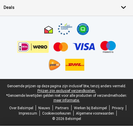
Deals
Certificaten, betaalmethoden, bezorgingsdienst partners
Juridische voettekst
Genoemde prijzen op deze pagina zijn inclusief btw, tenzij anders vermeld.
Prijzen zijn exclusief verzendkosten.
*Genoemde levertijden gelden niet voor alle producten of verzendmethoden:
meer informatie.
Over Belsimpel
Nieuws
Partners
Werken bij Belsimpel
Privacy
Impressum
Cookievoorkeuren
Algemene voorwaarden
© 2026 Belsimpel