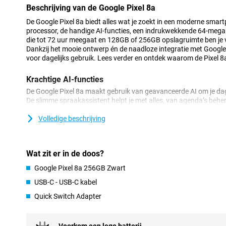
Beschrijving van de Google Pixel 8a
De Google Pixel 8a biedt alles wat je zoekt in een moderne sma
processor, de handige AI-functies, een indrukwekkende 64-megap
die tot 72 uur meegaat en 128GB of 256GB opslagruimte ben je vo
Dankzij het mooie ontwerp én de naadloze integratie met Google-
voor dagelijks gebruik. Lees verder en ontdek waarom de Pixel 8
Krachtige AI-functies
De Google Pixel 8a maakt gebruik van geavanceerde AI om je dag
De slimme spraakassistent helpt je met alles, van agenda’s behe
uitvoeren. Dankzij de ingebouwde AI leert de telefoon jouw voork
zichzelf op basis van jouw gebruik. Ook de AI-tools in de camera
Volledige beschrijving
Pixel 8a de Magische Gum, waarmee je ongewenste objecten of me
verwijderen. Of je nu een perfect landschap wilt vastleggen of e
AI zorgt ervoor dat jouw beelden er altijd uitzien zoals jij wilt.
Wat zit er in de doos?
Camera van topklasse
Google Pixel 8a 256GB Zwart
Met de Google Pixel 8a maak je altijd prachtige foto’s dankzij 
USB-C - USB-C kabel
64-megapixel hoofdcamera legt elk detail haarscherp vast, terwi
Quick Switch Adapter
ultragroothoeklens perfect is voor landschappen of groepsfoto'
functies zoals Real Tone, die huidskleuren natuurgetrouw weerge
heldere foto’s maakt bij weinig licht. Met AI functies zoals de M
eenvoudig door storende objecten te verwijderen. Ideaal voor he