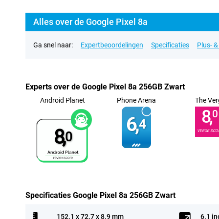
Alles over de Google Pixel 8a
Ga snel naar:
Expertbeoordelingen
Specificaties
Plus- 
Experts over de Google Pixel 8a 256GB Zwart
Android Planet
Phone Arena
The Ver
8,
0
6,
4
8,
VERGE SCO
0
Specificaties Google Pixel 8a 256GB Zwart
152.1 x 72.7 x 8.9 mm
6.1 in