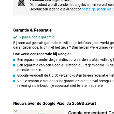
Voorkom een lege batterij
beelden zonder gedoe! Of je nu selfies maakt, actiefoto’s schiet 
Dit product wordt zonder lader geleverd en vereist een
levert keer op keer indrukwekkende resultaten.
Gebruik een lader die je al hebt of
bestel gelijk een nie
Batterij die lang meegaat
De 4492mAh batterij van de Google Pixel 8a gaat tot wel 72 uur 
modus. Dit betekent dat je het toestel dagenlang kan gebruiken 
Garantie & Reparatie
Perfect voor drukke dagen of lange reizen! Snelladen is ook mogeli
2 jaar Google garantie
genoeg energie hebt om verder te gaan. Dat gaat met maximaal 18
Bij normaal gebruik garanderen wij dat je telefoon goed werkt g
geen zorgen te maken dat je zonder stroom komt te zitten, zelfs
garantieperiode. Is dit niet het geval? Dan helpen we je graag ver
Genoeg opslagruimte
Hoe werkt een reparatie bij Google?
Een reparatie onder de garantievoorwaarden is altijd volledig 
De Google Pixel 8a biedt voldoende ruimte voor al je foto’s, video
intensief gebruik zit je niet snel zonder opslag. Download je favo
Een reparatie van een Google-Telefoon duurt gemiddeld 14 dage
bewaar grote bestanden of maak zoveel foto’s als je wilt – de Pi
meeste merken.
allemaal op te slaan. Dit maakt de telefoon ideaal voor mensen 
Google vergoedt de € 6,50 verzendkosten bij een reparatie niet
gebruiken.
Valt je reparatie niet onder de garantie? In dat geval brengt 
rekening als je besluit je apparaat niet te laten repareren.
Robuust design
De Google Pixel 8a heeft een strak en tijdloos ontwerp dat zowel st
lichte, compacte formaat zorgt ervoor dat de telefoon prettig in
Nieuws over de Google Pixel 8a 256GB Zwart
nemen is. Dankzij het gebruik van duurzame materialen kan de tel
bestand tegen dagelijks gebruik. De strakke afwerking geeft de P
Google presenteert Ge
die in elke situatie indruk maakt. Of je nu onderweg bent of je tel