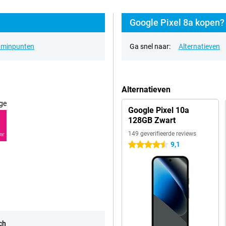
Google Pixel 8a kopen? 
& minpunten
Ga snel naar:
Alternatieven
Alternatieven
ge
Google Pixel 10a
128GB Zwart
149 geverifieerde reviews
RE
9,1
4.5 sterren
ch