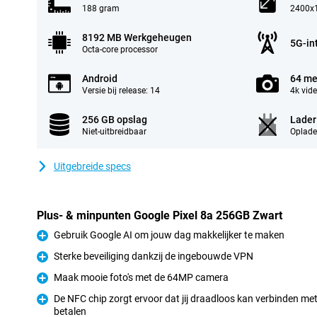
188 gram
2400x1
8192 MB Werkgeheugen
5G-in
Octa-core processor
Android
64 me
Versie bij release: 14
4k vid
256 GB opslag
Lader
Niet-uitbreidbaar
Oplade
Uitgebreide specs
Plus- & minpunten Google Pixel 8a 256GB Zwart
Gebruik Google AI om jouw dag makkelijker te maken
Pluspunt
Sterke beveiliging dankzij de ingebouwde VPN
Pluspunt
Maak mooie foto's met de 64MP camera
Pluspunt
De NFC chip zorgt ervoor dat jij draadloos kan verbinden me
betalen
Pluspunt