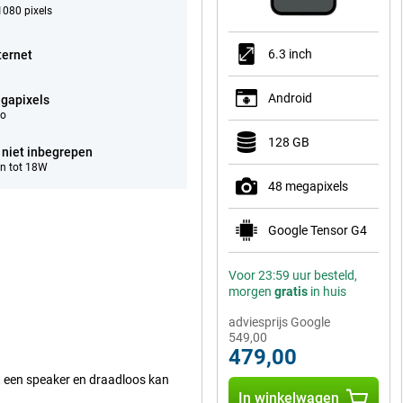
080 pixels
6.3 inch
ternet
Android
gapixels
eo
128 GB
 niet inbegrepen
n tot 18W
48 megapixels
Google Tensor G4
Voor 23:59 uur besteld,
morgen
gratis
in huis
adviesprijs Google
549,00
479,00
t een speaker en draadloos kan
In winkelwagen