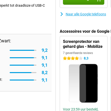
eperkt tot draadloze of USB-C
Naar alle Google telefoons
Accessoires voor de Google 
Zwart:
Screenprotector van
gehard glas - Mobilize
9,2
7 geverifieerde reviews
9,1
8,3
4 sterren
9,1
8,2
9,1
t:
Voor 23:59 uur besteld,