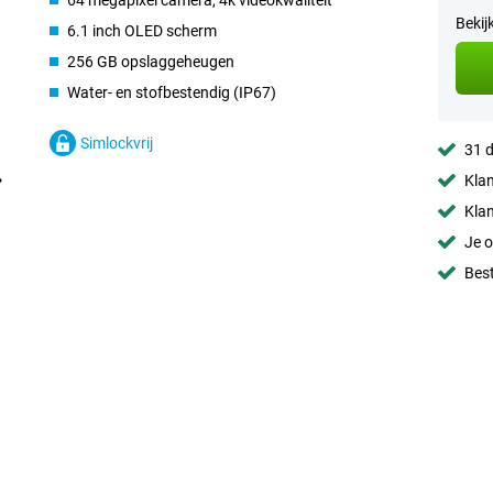
64 megapixel camera, 4k videokwaliteit
Bekij
6.1 inch OLED scherm
256 GB opslaggeheugen
Water- en stofbestendig (IP67)
Simlockvrij
31 d
Klan
Klan
Je o
Best