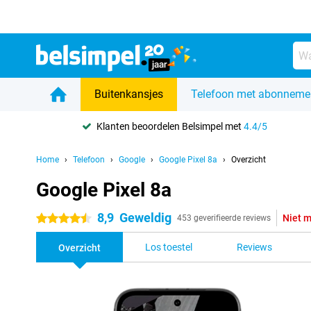
Buitenkansjes
Telefoon met abonneme
Klanten beoordelen Belsimpel met
4.4/5
Home
Telefoon
Google
Google Pixel 8a
Overzicht
Google Pixel 8a
8,9
Geweldig
Niet m
4.5 sterren
453 geverifieerde reviews
Los toestel
Reviews
Overzicht