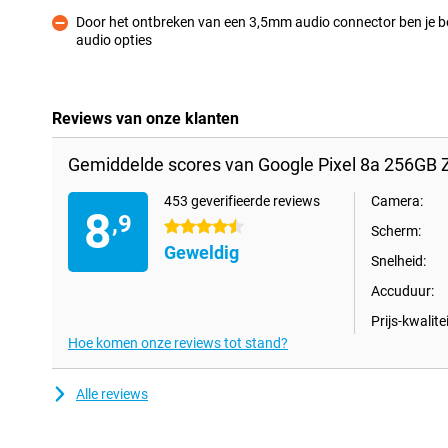
Door het ontbreken van een 3,5mm audio connector ben je b
audio opties
Minpunt
Reviews van onze klanten
Gemiddelde scores van Google Pixel 8a 256GB 
453 geverifieerde reviews
Camera:
8
,9
4.5 sterren
Scherm:
Geweldig
Snelheid:
Accuduur:
Prijs-kwalitei
Hoe komen onze reviews tot stand?
Alle reviews