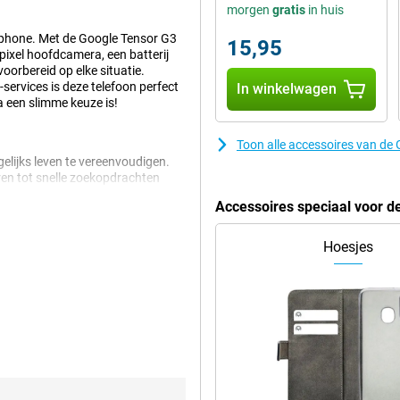
morgen
gratis
in huis
rtphone. Met de Google Tensor G3
15,95
ixel hoofdcamera, een batterij
orbereid op elke situatie.
services is deze telefoon perfect
In winkelwagen
a een slimme keuze is!
Toon alle accessoires van de
elijks leven te vereenvoudigen.
ren tot snelle zoekopdrachten
euren kennen en optimaliseert hij
Accessoires speciaal voor d
 maken het verschil. Zo biedt de
nsen uit je foto’s kunt
en groepsfoto mooier wilt maken,
Hoesjes
de geavanceerde camera setup. De
jl de 13-megapixel
s. De camera ondersteunt ook
eft, en Night Sight, waarmee je
agische Gum bewerk je foto’s
t creëren van professionele