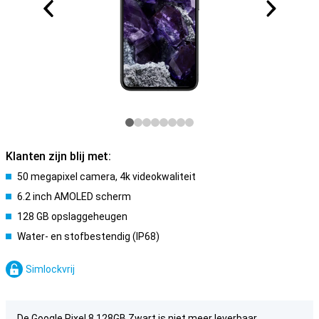
Klanten zijn blij met:
50 megapixel camera, 4k videokwaliteit
6.2 inch AMOLED scherm
128 GB opslaggeheugen
Water- en stofbestendig (IP68)
Simlockvrij
De Google Pixel 8 128GB Zwart is niet meer leverbaar.