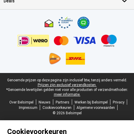
Deals
Certificaten, betaalmethoden, bezorgingsdienst partners
Juridische voettekst
Genoemde prijzen op deze pagina zijn inclusief btw, tenzij anders vermeld.
Prijzen zijn exclusief verzendkosten.
*Genoemde levertijden gelden niet voor alle producten of verzendmethoden:
meer informatie.
Over Belsimpel
Nieuws
Partners
Werken bij Belsimpel
Privacy
Impressum
Cookievoorkeuren
Algemene voorwaarden
© 2026 Belsimpel
Cookievoorkeuren