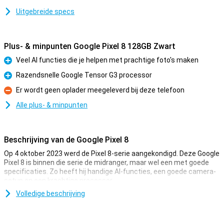
Uitgebreide specs
Plus- & minpunten Google Pixel 8 128GB Zwart
Veel AI functies die je helpen met prachtige foto's maken
Pluspunt
Razendsnelle Google Tensor G3 processor
Pluspunt
Er wordt geen oplader meegeleverd bij deze telefoon
Minpunt
Alle plus- & minpunten
Beschrijving van de Google Pixel 8
Op 4 oktober 2023 werd de Pixel 8-serie aangekondigd. Deze Google
Pixel 8 is binnen die serie de midranger, maar wel een met goede
specificaties. Zo heeft hij handige AI-functies, een goede camera-
setup en een krachtige processor.
Volledige beschrijving
AI-functies
Deze Google Pixel 8 is uitgerust met allerlei AI-functies. AI staat
voor Artificial Intelligence en zorgt er voor dat je bepaalde taken