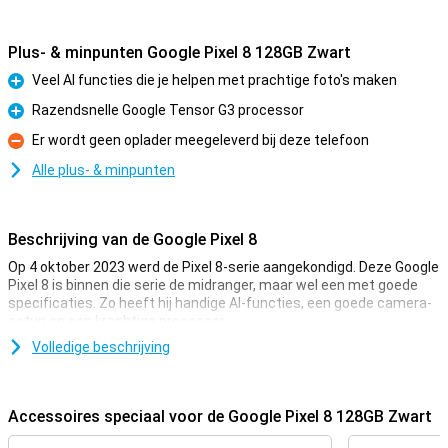
Plus- & minpunten Google Pixel 8 128GB Zwart
Veel AI functies die je helpen met prachtige foto's maken
Pluspunt
Razendsnelle Google Tensor G3 processor
Pluspunt
Er wordt geen oplader meegeleverd bij deze telefoon
Minpunt
Alle plus- & minpunten
Beschrijving van de Google Pixel 8
Op 4 oktober 2023 werd de Pixel 8-serie aangekondigd. Deze Google
Pixel 8 is binnen die serie de midranger, maar wel een met goede
specificaties. Zo heeft hij handige AI-functies, een goede camera-
setup en een krachtige processor.
Volledige beschrijving
AI-functies
Deze Google Pixel 8 is uitgerust met allerlei AI-functies. AI staat
voor Artificial Intelligence en zorgt er voor dat je bepaalde taken
Accessoires speciaal voor de Google Pixel 8 128GB Zwart
sneller en makkelijker uitvoert. Zo gebruik je Circle to Search door
een bepaald object op je beeldscherm te omcirkelen, waarna je het