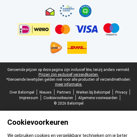
Certificaten, betaalmethoden, bezorgingsdienst partners
Juridische voettekst
Genoemde prijzen op deze pagina zijn inclusief btw, tenzij anders vermeld.
Prijzen zijn exclusief verzendkosten.
*Genoemde levertijden gelden niet voor alle producten of verzendmethoden:
meer informatie.
Over Belsimpel
Nieuws
Partners
Werken bij Belsimpel
Privacy
Impressum
Cookievoorkeuren
Algemene voorwaarden
© 2026 Belsimpel
Cookievoorkeuren
We gebruiken cookies en vergelijkbare technieken om je beter