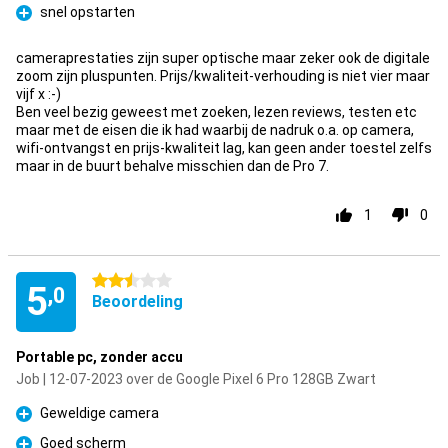
snel opstarten
Pluspunt
cameraprestaties zijn super optische maar zeker ook de digitale
zoom zijn pluspunten. Prijs/kwaliteit-verhouding is niet vier maar
vijf x :-)
Ben veel bezig geweest met zoeken, lezen reviews, testen etc
maar met de eisen die ik had waarbij de nadruk o.a. op camera,
wifi-ontvangst en prijs-kwaliteit lag, kan geen ander toestel zelfs
maar in de buurt behalve misschien dan de Pro 7.
1
0
2.5 sterren
5
,0
Beoordeling
Portable pc, zonder accu
Job | 12-07-2023 over de Google Pixel 6 Pro 128GB Zwart
Geweldige camera
Pluspunt
Goed scherm