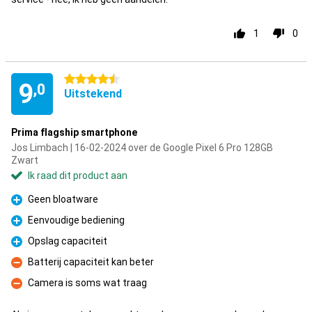
1
0
4.5 sterren
9
,0
Uitstekend
Prima flagship smartphone
Jos Limbach | 16-02-2024 over de Google Pixel 6 Pro 128GB
Zwart
Ik raad dit product aan
Geen bloatware
Pluspunt
Eenvoudige bediening
Pluspunt
Opslag capaciteit
Pluspunt
Batterij capaciteit kan beter
Minpunt
Camera is soms wat traag
Minpunt