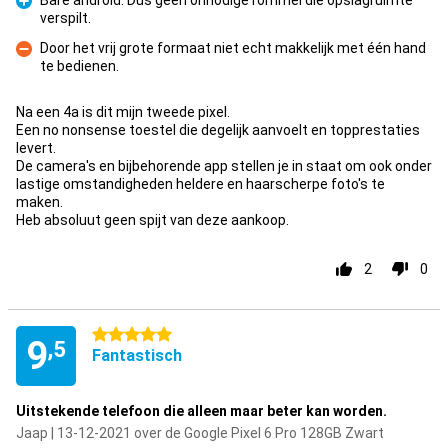
Bare android. Dus geen onnodige rommel die opslagruimte
verspilt.
Pluspunt
Door het vrij grote formaat niet echt makkelijk met één hand
te bedienen.
Minpunt
Na een 4a is dit mijn tweede pixel.
Een no nonsense toestel die degelijk aanvoelt en topprestaties
levert.
De camera's en bijbehorende app stellen je in staat om ook onder
lastige omstandigheden heldere en haarscherpe foto's te
maken.
Heb absoluut geen spijt van deze aankoop.
2
0
5 sterren
9
,5
Fantastisch
Uitstekende telefoon die alleen maar beter kan worden.
Jaap | 13-12-2021 over de Google Pixel 6 Pro 128GB Zwart