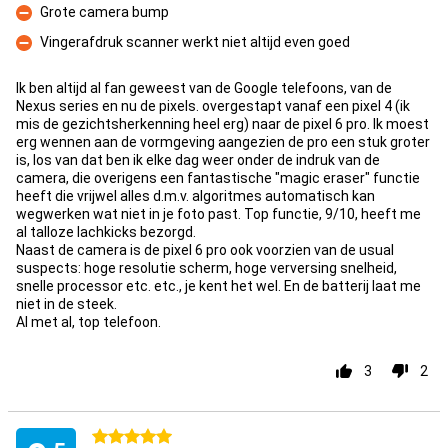
Grote camera bump
Minpunt
Vingerafdruk scanner werkt niet altijd even goed
Minpunt
Ik ben altijd al fan geweest van de Google telefoons, van de
Nexus series en nu de pixels. overgestapt vanaf een pixel 4 (ik
mis de gezichtsherkenning heel erg) naar de pixel 6 pro. Ik moest
erg wennen aan de vormgeving aangezien de pro een stuk groter
is, los van dat ben ik elke dag weer onder de indruk van de
camera, die overigens een fantastische "magic eraser" functie
heeft die vrijwel alles d.m.v. algoritmes automatisch kan
wegwerken wat niet in je foto past. Top functie, 9/10, heeft me
al talloze lachkicks bezorgd.
Naast de camera is de pixel 6 pro ook voorzien van de usual
suspects: hoge resolutie scherm, hoge verversing snelheid,
snelle processor etc. etc., je kent het wel. En de batterij laat me
niet in de steek.
Al met al, top telefoon.
3
2
5 sterren