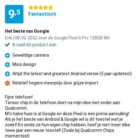
5 sterren
9
,5
Fantastisch
Het beste van Google
Erik | 08-02-2022 over de Google Pixel 6 Pro 128GB Wit
Ik raad dit product aan
Geweldige camera
Pluspunt
Mooi design
Pluspunt
Altijd the latest and greatest Android versie (5 jaar updates!)
Pluspunt
Relatief hogere meerprijs door grijze import
Minpunt
Fijne telefoon!
Tensor chip in de telefoon doet na mijn idee niet onder aan
Qualcomm.
M'n halve huis is al Google en deze Pixel is een prima aanvulling!
Als je het beste van Android & Google wil is dit toestel wat je
zoekt! En sinds ze hun eigen chip hebben, hoef je niet meer elke
twee jaar een nieuw toestel! (Zoals bij Qualcomm Chips
momenteel)