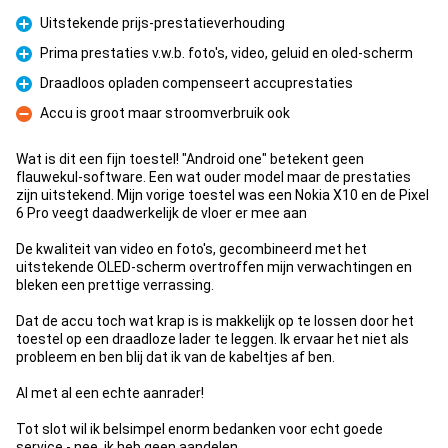
Uitstekende prijs-prestatieverhouding
Pluspunt
Prima prestaties v.w.b. foto's, video, geluid en oled-scherm
Pluspunt
Draadloos opladen compenseert accuprestaties
Pluspunt
Accu is groot maar stroomverbruik ook
Minpunt
Wat is dit een fijn toestel! "Android one" betekent geen
flauwekul-software. Een wat ouder model maar de prestaties
zijn uitstekend. Mijn vorige toestel was een Nokia X10 en de Pixel
6 Pro veegt daadwerkelijk de vloer er mee aan
De kwaliteit van video en foto's, gecombineerd met het
uitstekende OLED-scherm overtroffen mijn verwachtingen en
bleken een prettige verrassing.
Dat de accu toch wat krap is is makkelijk op te lossen door het
toestel op een draadloze lader te leggen. Ik ervaar het niet als
probleem en ben blij dat ik van de kabeltjes af ben.
Al met al een echte aanrader!
Tot slot wil ik belsimpel enorm bedanken voor echt goede
service - nee, ik heb geen aandelen.