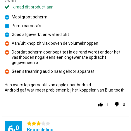
Zwart
Ik raad dit product aan
Mooi groot scherm
Pluspunt
Prima camera's
Pluspunt
Goed afgewerkt en waterdicht
Pluspunt
Aan/uit knop zit vlak boven de volumeknoppen
Minpunt
Doordat scherm doorloopt tot in de rand wordt er door het
vasthouden nogal eens een ongewenste opdracht
Minpunt
gegeveneen o
Geen streaming audio naar gehoor apparaat
Minpunt
Heb overstap gemaakt van apple naar Android
Android gaf wat meer problemen bij het koppelen van Blue tooth.
1
0
3 sterren
6
,0
Beoordeling