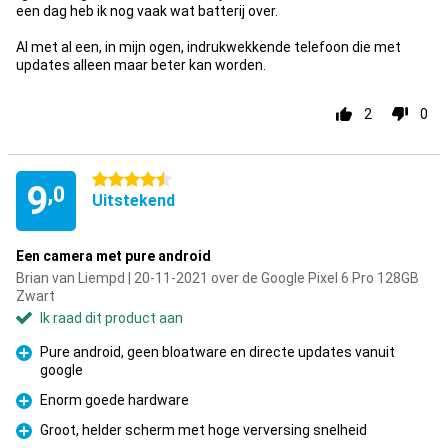
een dag heb ik nog vaak wat batterij over.
Al met al een, in mijn ogen, indrukwekkende telefoon die met
updates alleen maar beter kan worden.
2
0
4.5 sterren
9
,0
Uitstekend
Een camera met pure android
Brian van Liempd | 20-11-2021 over de Google Pixel 6 Pro 128GB
Zwart
Ik raad dit product aan
Pure android, geen bloatware en directe updates vanuit
google
Pluspunt
Enorm goede hardware
Pluspunt
Groot, helder scherm met hoge verversing snelheid
Pluspunt