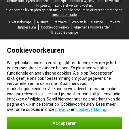
Juridische voettekst
Genoemde prijzen op deze pagina zijn inclusief btw, tenzij anders vermeld.
Prijzen zijn exclusief verzendkosten.
*Genoemde levertijden gelden niet voor alle producten of verzendmethoden:
meer informatie.
Over Belsimpel
Nieuws
Partners
Werken bij Belsimpel
Privacy
Impressum
Cookievoorkeuren
Algemene voorwaarden
© 2026 Belsimpel
Cookievoorkeuren
We gebruiken cookies en vergelijkbare technieken om je beter
en persoonlijker te kunnen helpen. Zo plaatsen we altijd
functionele en analytische cookies. Als je op “Accepteren”
klikt, geef je ons ook toestemming om jouw gegevens te
verzamelen en te delen met 3 partners voor
marketingdoeleinden. Zo kunnen we advertenties tonen die
voor jou relevant zijn. Je kunt je toestemming altijd eenvoudig
intrekken of wijzigen. Scroll hiervoor naar de onderkant van de
pagina en klik in de footer op 'Cookievoorkeuren'. Lees meer
over onze cookies in onze
privacy-
en
cookieverklaring
.
Accepteren