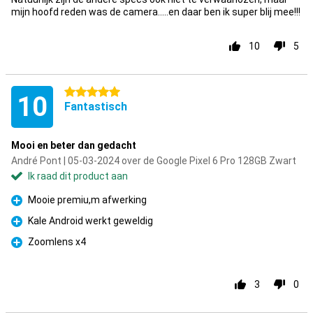
mijn hoofd reden was de camera.....en daar ben ik super blij mee!!!
10
5
5 sterren
10
Fantastisch
Mooi en beter dan gedacht
André Pont | 05-03-2024 over de Google Pixel 6 Pro 128GB Zwart
Ik raad dit product aan
Mooie premiu,m afwerking
Pluspunt
Kale Android werkt geweldig
Pluspunt
Zoomlens x4
Pluspunt
3
0