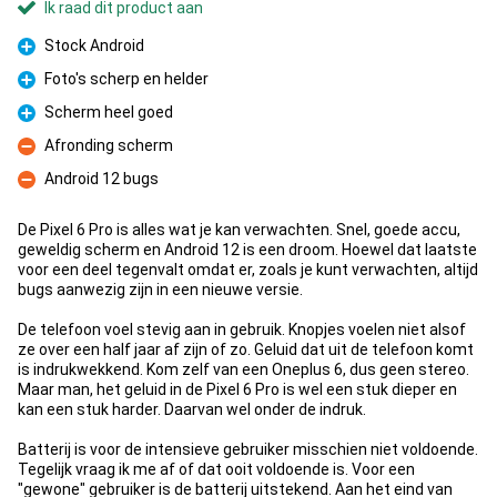
Ik raad dit product aan
Stock Android
Pluspunt
Foto's scherp en helder
Pluspunt
Scherm heel goed
Pluspunt
Afronding scherm
Minpunt
Android 12 bugs
Minpunt
De Pixel 6 Pro is alles wat je kan verwachten. Snel, goede accu,
geweldig scherm en Android 12 is een droom. Hoewel dat laatste
voor een deel tegenvalt omdat er, zoals je kunt verwachten, altijd
bugs aanwezig zijn in een nieuwe versie.
De telefoon voel stevig aan in gebruik. Knopjes voelen niet alsof
ze over een half jaar af zijn of zo. Geluid dat uit de telefoon komt
is indrukwekkend. Kom zelf van een Oneplus 6, dus geen stereo.
Maar man, het geluid in de Pixel 6 Pro is wel een stuk dieper en
kan een stuk harder. Daarvan wel onder de indruk.
Batterij is voor de intensieve gebruiker misschien niet voldoende.
Tegelijk vraag ik me af of dat ooit voldoende is. Voor een
"gewone" gebruiker is de batterij uitstekend. Aan het eind van