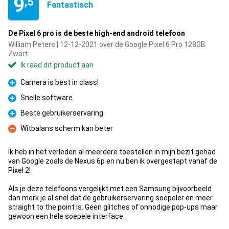
9
,5
Fantastisch
De Pixel 6 pro is de beste high-end android telefoon
William Peters | 12-12-2021 over de Google Pixel 6 Pro 128GB
Zwart
Ik raad dit product aan
Camera is best in class!
Pluspunt
Snelle software
Pluspunt
Beste gebruikerservaring
Pluspunt
Witbalans scherm kan beter
Minpunt
Ik heb in het verleden al meerdere toestellen in mijn bezit gehad
van Google zoals de Nexus 6p en nu ben ik overgestapt vanaf de
Pixel 2!
Als je deze telefoons vergelijkt met een Samsung bijvoorbeeld
dan merk je al snel dat de gebruikerservaring soepeler en meer
straight to the point is. Geen glitches of onnodige pop-ups maar
gewoon een hele soepele interface.