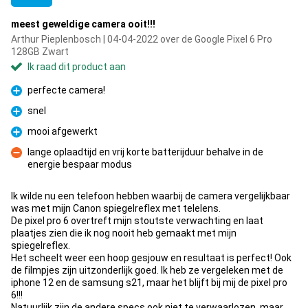
meest geweldige camera ooit!!!
Arthur Pieplenbosch | 04-04-2022 over de Google Pixel 6 Pro
128GB Zwart
Ik raad dit product aan
perfecte camera!
Pluspunt
snel
Pluspunt
mooi afgewerkt
Pluspunt
lange oplaadtijd en vrij korte batterijduur behalve in de
energie bespaar modus
Minpunt
Ik wilde nu een telefoon hebben waarbij de camera vergelijkbaar
was met mijn Canon spiegelreflex met telelens.
De pixel pro 6 overtreft mijn stoutste verwachting en laat
plaatjes zien die ik nog nooit heb gemaakt met mijn
spiegelreflex.
Het scheelt weer een hoop gesjouw en resultaat is perfect! Ook
de filmpjes zijn uitzonderlijk goed. Ik heb ze vergeleken met de
iphone 12 en de samsung s21, maar het blijft bij mij de pixel pro
6!!!
Natuurlijk zijn de andere specs ook niet te verwaarlozen, maar