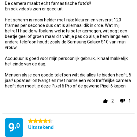
De camera maakt echt fantastische foto's!!
En ook video's zien er goed uit.
Het scherm is mooi helder met rijke kleuren en ververst 120
frames per seconde dus dat is allemaal dik in orde. Wat mij
betreft had de witbalans wel iets beter gemogen, wit oogt een
beetje geel of groen maar dit valt je pas op als je hem langs een
andere telefoon houdt zoals de Samsung Galaxy S10 van mijn
vrouw.
Accuduur is goed voor mijn persoonlijk gebruik, ik haal makkelijk
het einde van de dag.
Mensen als je een goede telefoon wilt die alles te bieden heeft, 5
jaar! updates! ontvangt en met name een voortreffelijke camera
heeft dan moet je deze Pixel 6 Pro of de gewone Pixel 6 kopen.
2
1
4.5 sterren
9
,0
Uitstekend